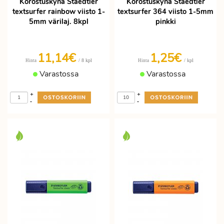
Korostuskynä Staedtler
Korostuskynä Staedtler
textsurfer rainbow viisto 1-
textsurfer 364 viisto 1-5mm
5mm värilaj. 8kpl
pinkki
11,14€
1,25€
/ 8 kpl
/ kpl
Hinta
Hinta
Varastossa
Varastossa
+
+
-
-