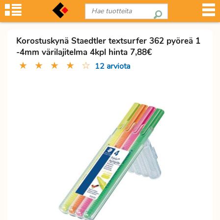
Korostuskynä Staedtler textsurfer 362 pyöreä 1
-4mm värilajitelma 4kpl hinta 7,88€
★
★
★
★
☆
12 arviota