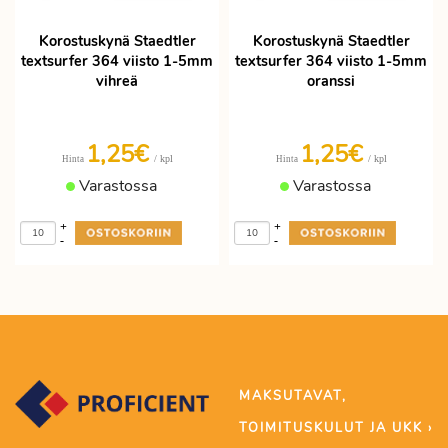
Korostuskynä Staedtler
Korostuskynä Staedtler
textsurfer 364 viisto 1-5mm
textsurfer 364 viisto 1-5mm
vihreä
oranssi
1,25€
1,25€
/ kpl
/ kpl
Hinta
Hinta
Varastossa
Varastossa
+
+
-
-
MAKSUTAVAT,
TOIMITUSKULUT JA UKK ›