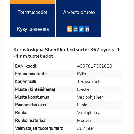
Toimitustiedot
Arvostele tuote
Kysy tuotteesta
Korostuskynä Staedtler textsurfer 362 pyöreä 1
-4mm tuotetiedot
EAN-koodi
4007817362020
Ergonomia tuote
Kyllä
Kärjenmalli
Terävä kartio
Muste (kiinteä/neste)
Neste
Muste koostumus
Vesipohjainen
Painomekanismi
Ei ole
Runko
Värilajitelma
Runko materiaali
Muovia
Valmistajan tuotenumero
362 SB4