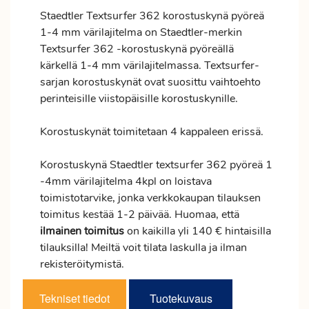
Staedtler Textsurfer 362 korostuskynä pyöreä
1-4 mm värilajitelma on Staedtler-merkin
Textsurfer 362 -korostuskynä pyöreällä
kärkellä 1-4 mm värilajitelmassa. Textsurfer-
sarjan korostuskynät ovat suosittu vaihtoehto
perinteisille viistopäisille korostuskynille.
Korostuskynät toimitetaan 4 kappaleen erissä.
Korostuskynä Staedtler textsurfer 362 pyöreä 1
-4mm värilajitelma 4kpl on loistava
toimistotarvike, jonka verkkokaupan tilauksen
toimitus
kestää 1-2 päivää. Huomaa, että
ilmainen
toimitus
on kaikilla yli 140 € hintaisilla
tilauksilla! Meiltä voit tilata laskulla ja ilman
rekisteröitymistä.
Tekniset tiedot
Tuotekuvaus