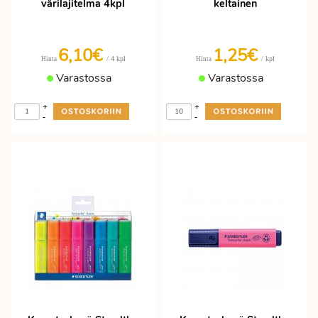
värilajitelma 4kpl
keltainen
6,10€
1,25€
/ 4 kpl
/ kpl
Hinta
Hinta
Varastossa
Varastossa
+
+
-
-