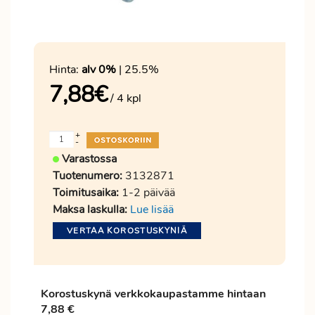
Hinta:
alv 0%
| 25.5%
7,88
€
/ 4 kpl
+
-
Varastossa
Tuotenumero:
3132871
Toimitusaika:
1-2 päivää
Maksa laskulla:
Lue lisää
VERTAA KOROSTUSKYNIÄ
Korostuskynä verkkokaupastamme hintaan
7,88 €