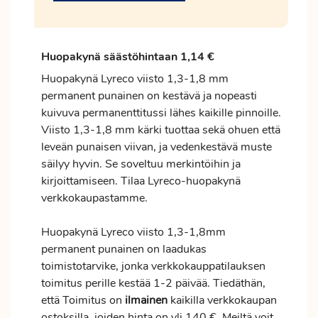
Huopakynä säästöhintaan 1,14 €
Huopakynä Lyreco viisto 1,3-1,8 mm
permanent punainen on kestävä ja nopeasti
kuivuva permanenttitussi lähes kaikille pinnoille.
Viisto 1,3-1,8 mm kärki tuottaa sekä ohuen että
leveän punaisen viivan, ja vedenkestävä muste
säilyy hyvin. Se soveltuu merkintöihin ja
kirjoittamiseen. Tilaa Lyreco-huopakynä
verkkokaupastamme.
Huopakynä Lyreco viisto 1,3-1,8mm
permanent punainen on laadukas
toimistotarvike, jonka verkkokauppatilauksen
toimitus
perille kestää 1-2 päivää. Tiedäthän,
että Toimitus on
ilmainen
kaikilla verkkokaupan
ostoksilla, joiden hinta on yli 140 €. Meiltä voit