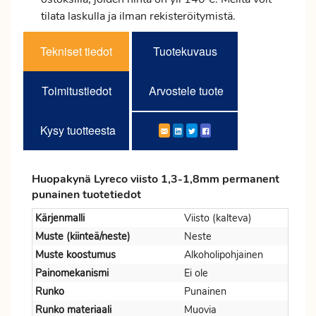
tilata laskulla ja ilman rekisteröitymistä.
Tekniset tiedot
Tuotekuvaus
Toimitustiedot
Arvostele tuote
Kysy tuotteesta
Huopakynä Lyreco viisto 1,3-1,8mm permanent
punainen tuotetiedot
Kärjenmalli
Viisto (kalteva)
Muste (kiinteä/neste)
Neste
Muste koostumus
Alkoholipohjainen
Painomekanismi
Ei ole
Runko
Punainen
Runko materiaali
Muovia