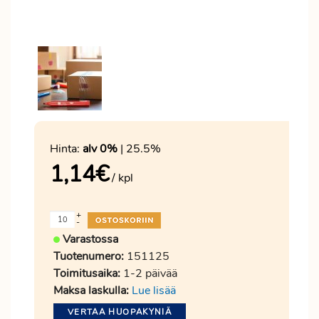
Hinta:
alv 0%
| 25.5%
1,14
€
/ kpl
+
-
Varastossa
Tuotenumero:
151125
Toimitusaika:
1-2 päivää
Maksa laskulla:
Lue lisää
VERTAA HUOPAKYNIÄ