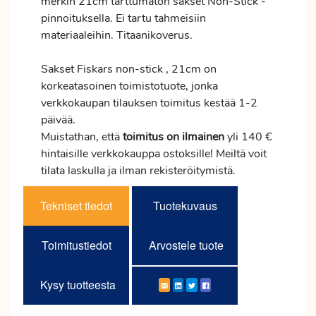
merkin 21cm tarttumaton sakset Non-Stick -
pinnoituksella. Ei tartu tahmeisiin
materiaaleihin. Titaanikoverus.
Sakset Fiskars non-stick , 21cm on
korkeatasoinen toimistotuote, jonka
verkkokaupan tilauksen
toimitus
kestää 1-2
päivää.
Muistathan, että
toimitus
on ilmainen
yli 140 €
hintaisille verkkokauppa ostoksille! Meiltä voit
tilata laskulla ja ilman rekisteröitymistä.
Tekniset tiedot
Tuotekuvaus
Toimitustiedot
Arvostele tuote
Kysy tuotteesta