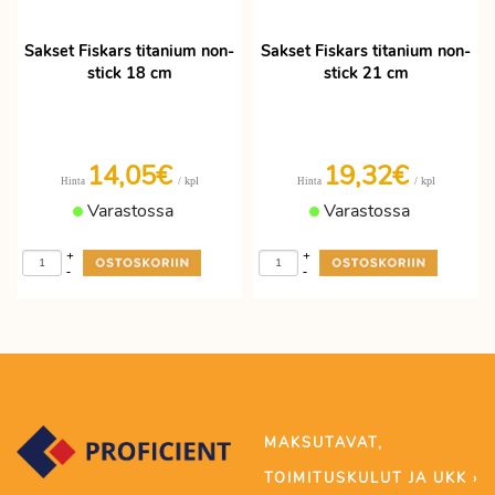
Sakset Fiskars titanium non-
Sakset Fiskars titanium non-
stick 18 cm
stick 21 cm
14,05€
19,32€
/ kpl
/ kpl
Hinta
Hinta
Varastossa
Varastossa
+
+
-
-
MAKSUTAVAT,
TOIMITUSKULUT JA UKK ›