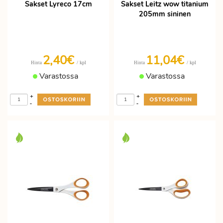
Sakset Lyreco 17cm
Sakset Leitz wow titanium
205mm sininen
2,40€
11,04€
/ kpl
/ kpl
Hinta
Hinta
Varastossa
Varastossa
+
+
-
-