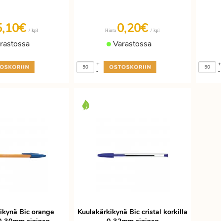
5,10€
0,20€
/ kpl
/ kpl
Hinta
rastossa
Varastossa
+
-
-
ikynä Bic orange
Kuulakärkikynä Bic cristal korkilla