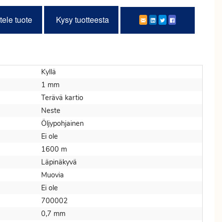
tele tuote
Kysy tuotteesta
Kyllä
1 mm
Terävä kartio
Neste
Öljypohjainen
Ei ole
1600 m
Läpinäkyvä
Muovia
Ei ole
700002
0,7 mm