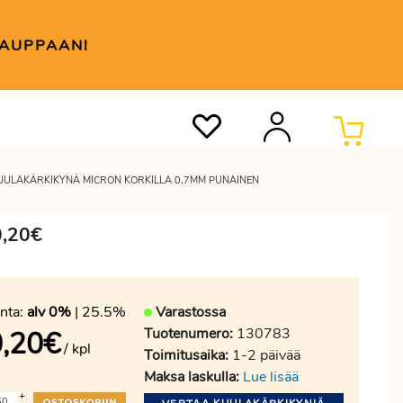
KAUPPAAN!
UULAKÄRKIKYNÄ MICRON KORKILLA 0,7MM PUNAINEN
0,20€
nta:
alv 0%
| 25.5%
Varastossa
Tuotenumero:
130783
,20
€
/ kpl
Toimitusaika:
1-2 päivää
Maksa laskulla:
Lue lisää
+