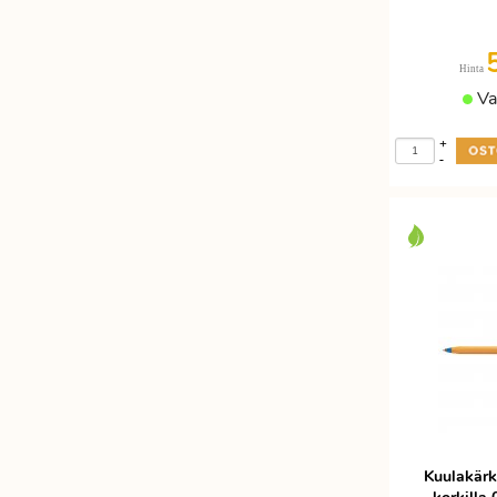
Etätyöhön
Värinauhat
Työkalut
Hinta
Va
+
-
Kuulakärk