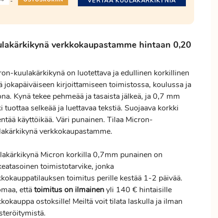
VERTAA KUULAKÄRKIKYNIÄ
-
ulakärkikynä verkkokaupastamme hintaan 0,20
on-kuulakärkikynä on luotettava ja edullinen korkillinen
ä jokapäiväiseen kirjoittamiseen toimistossa, koulussa ja
ona. Kynä tekee pehmeää ja tasaista jälkeä, ja 0,7 mm
i tuottaa selkeää ja luettavaa tekstiä. Suojaava korkki
ntää käyttöikää. Väri punainen. Tilaa Micron-
lakärkikynä verkkokaupastamme.
lakärkikynä Micron korkilla 0,7mm punainen on
keatasoinen toimistotarvike, jonka
kkokauppatilauksen
toimitus
perille kestää 1-2 päivää.
maa, että
toimitus
on ilmainen
yli 140 € hintaisille
kokauppa ostoksille! Meiltä voit tilata laskulla ja ilman
steröitymistä.