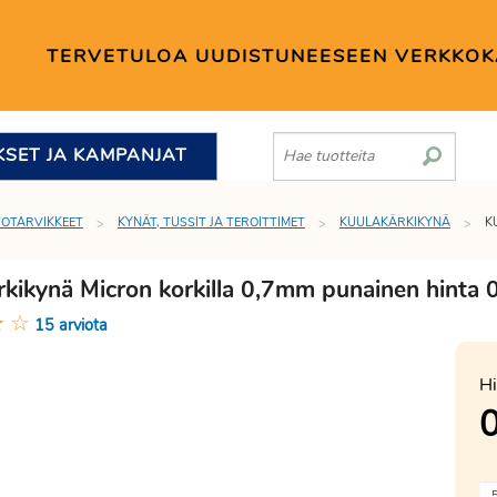
TERVETULOA UUDISTUNEESEEN VERKKO
KSET JA KAMPANJAT
TOTARVIKKEET
KYNÄT, TUSSIT JA TEROITTIMET
KUULAKÄRKIKYNÄ
K
rkikynä Micron korkilla 0,7mm punainen hinta 
★
☆
15 arviota
Hi
0