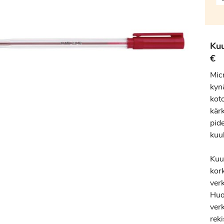
Ku
€
Micr
kyn
kot
kärk
pide
kuu
Kuu
kor
ver
Huo
verk
reki