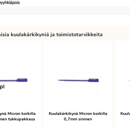
yyhkiäpois
sia kuulakärkikyniä ja toimistotarvikkeita
ynä Micron korkilla
Kuulakärkikynä Micron korkilla
Kuul
inen tukkupakkaus
0,7mm sininen