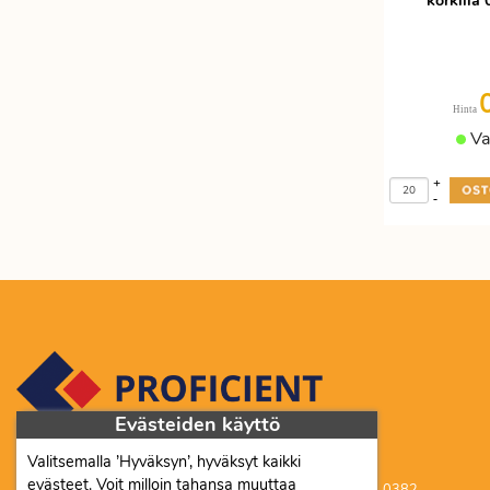
korkilla
Hinta
Va
+
-
Evästeiden käyttö
Valitsemalla ’Hyväksyn’, hyväksyt kaikki
Proficient Co Oy FI07452333
evästeet. Voit milloin tahansa muuttaa
Ma-To 8-16, Pe 8-15 | myynti@proficient.fi | Puh: 050 341 0382