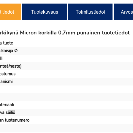
 tiedot
Tuotekuvaus
Toimitustiedot
Arvos
rkikynä Micron korkilla 0,7mm punainen tuotetiedot
a tuote
lkaisija Ø
li
inteä/neste)
ostumus
anismi
eriaali
va säiliö
jan tuotenumero