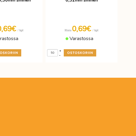
 0,30mm sininen
0,32mm sininen
0,69€
0,69€
/ kpl
/ kpl
Hinta
rastossa
Varastossa
+
-