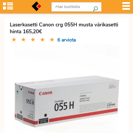
Laserkasetti Canon crg 055H musta värikasetti
hinta 165,20€
★
★
★
★
★
6 arviota