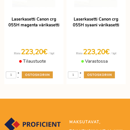
Laserkasetti Canon crg
Laserkasetti Canon crg
055H magenta värikasetti
055H syaani värikasetti
223,20€
223,20€
/ kpl
/ kpl
Hinta
Hinta
Tilaustuote
Varastossa
+
+
-
-
MAKSUTAVAT,