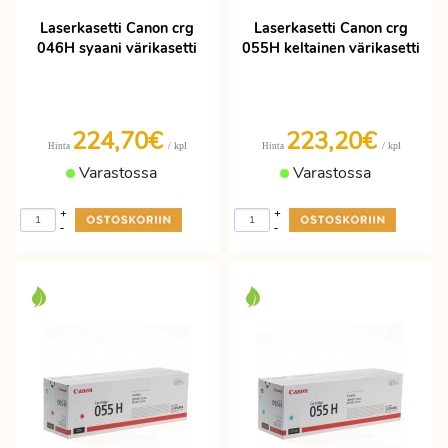
Laserkasetti Canon crg
Laserkasetti Canon crg
046H syaani värikasetti
055H keltainen värikasetti
224,70€
223,20€
/ kpl
/ kpl
Hinta
Hinta
Varastossa
Varastossa
+
+
-
-