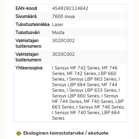
EAN-koodi
4549292124842
Sivumäärä
7600 sivua
Tulostustekniikka
Laser
Tulostusväri
Musta
Valmistajan
3020C002
tuotenumero
Valmistajan
3020C002
tuotenumero
Yhteensopiva
I Sensys MF 742 Series, MF 746
Series, MF 742 Series, LBP 660
Series, I Sensys LBP 663 Series, I
Sensys LBP 664 Series, MF 744
Series, I Sensys LBP 633 Series, I
Sensys LBP 660 Series, I Sensys
MF 744 Series, MF 740 Series, LBP
663 Series, I Sensys MF 746 Series,
I Sensys MF 740 Series, LBP 664
Series
Ekologinen toimistotarvike / ekotuote