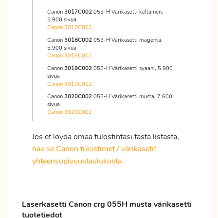
Canon
3017C002
055-H Värikasetti keltainen,
5.900 sivua
Canon 3017C002
Canon
3018C002
055-H Värikasetti magenta,
5.900 sivua
Canon 3018C002
Canon
3019C002
055-H Värikasetti syaani, 5.900
sivua
Canon 3019C002
Canon
3020C002
055-H Värikasetti musta, 7.600
sivua
Canon 3020C002
Jos et löydä omaa tulostintasi tästä listasta,
hae se Canon tulostimet / värikasetit
yhteensopivuustaulukosta.
Laserkasetti Canon crg 055H musta värikasetti
tuotetiedot