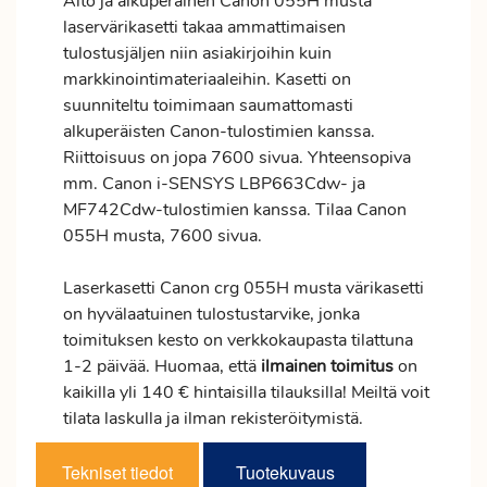
Aito ja alkuperäinen Canon 055H musta
laservärikasetti takaa ammattimaisen
tulostusjäljen niin asiakirjoihin kuin
markkinointimateriaaleihin. Kasetti on
suunniteltu toimimaan saumattomasti
alkuperäisten Canon-tulostimien kanssa.
Riittoisuus on jopa 7600 sivua. Yhteensopiva
mm. Canon i-SENSYS LBP663Cdw- ja
MF742Cdw-tulostimien kanssa. Tilaa Canon
055H musta, 7600 sivua.
Laserkasetti Canon crg 055H musta värikasetti
on hyvälaatuinen tulostustarvike, jonka
toimituksen kesto on verkkokaupasta tilattuna
1-2 päivää. Huomaa, että
ilmainen
toimitus
on
kaikilla yli 140 € hintaisilla tilauksilla! Meiltä voit
tilata laskulla ja ilman rekisteröitymistä.
Tekniset tiedot
Tuotekuvaus