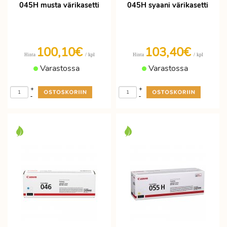
045H musta värikasetti
045H syaani värikasetti
100,10€
103,40€
/ kpl
/ kpl
Hinta
Hinta
Varastossa
Varastossa
+
+
-
-