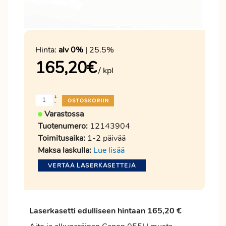
Hinta:
alv 0%
| 25.5%
165,20
€
/ kpl
+
-
Varastossa
Tuotenumero:
12143904
Toimitusaika:
1-2 päivää
Maksa laskulla:
Lue lisää
VERTAA LASERKASETTEJA
Laserkasetti edulliseen hintaan 165,20 €