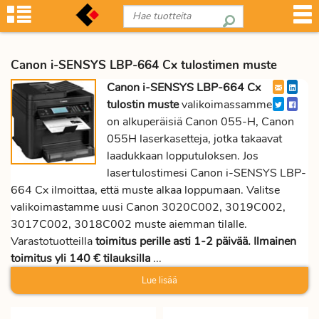
Canon i-SENSYS LBP-664 Cx tulostimen muste
Canon i-SENSYS LBP-664 Cx
tulostin muste
valikoimassamme
on alkuperäisiä Canon 055-H, Canon
055H laserkasetteja, jotka takaavat
laadukkaan lopputuloksen. Jos
lasertulostimesi Canon i-SENSYS LBP-
664 Cx ilmoittaa, että muste alkaa loppumaan. Valitse
valikoimastamme uusi Canon 3020C002, 3019C002,
3017C002, 3018C002 muste aiemman tilalle.
Varastotuotteilla
toimitus perille asti 1-2 päivää. Ilmainen
toimitus yli 140 € tilauksilla
...
Lue lisää