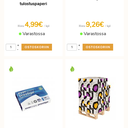
tulostuspaperi
4,99€
9,26€
/ kpl
/ kpl
Hinta
Hinta
Varastossa
Varastossa
+
+
-
-