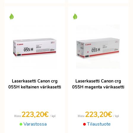
Laserkasetti Canon crg
Laserkasetti Canon crg
055H keltainen värikasetti
055H magenta värikasetti
223,20€
223,20€
/ kpl
/ kpl
Hinta
Hinta
Varastossa
Tilaustuote