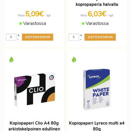
kopiopaperia halvalla
5,09€
6,03€
/ kpl
/ kpl
Hinta
Hinta
Varastossa
Varastossa
+
+
-
-
Kopiopaperi Clio A4 80g
Kopiopaperi Lyreco multi a4
arkistokelpoinen edullinen
80g