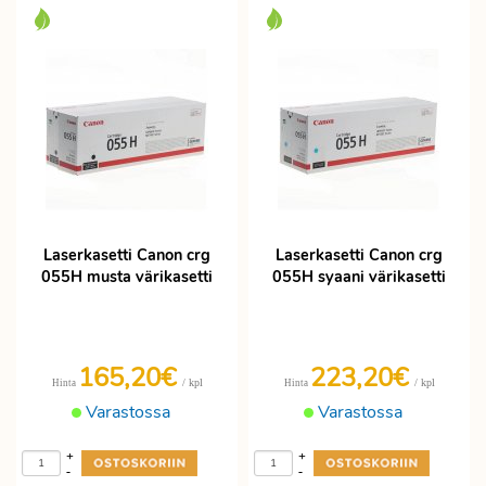
Laserkasetti Canon crg
Laserkasetti Canon crg
055H musta värikasetti
055H syaani värikasetti
165,20€
223,20€
/ kpl
/ kpl
Hinta
Hinta
Varastossa
Varastossa
+
+
-
-