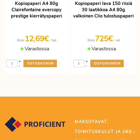
Kopiopaperi A4 80g
Kopiopaperi lava 150 riisiä
Clairefontaine evercopy
30 laatikkoa A4 80g
prestige kierrätyspaperi
valkoinen Clio tulostuspaperi
12,69€
725€
/ kpl
/ erä
Hinta
Hinta
Varastossa
Varastossa
+
+
-
-
MAKSUTAVAT,
TOIMITUSKULUT JA UKK ›