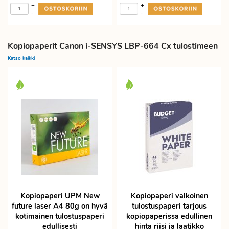
+
+
-
-
Kopiopaperit Canon i-SENSYS LBP-664 Cx tulostimeen
Katso kaikki
Kopiopaperi UPM New
Kopiopaperi valkoinen
future laser A4 80g on hyvä
tulostuspaperi tarjous
kotimainen tulostuspaperi
kopiopaperissa edullinen
edullisesti
hinta riisi ja laatikko