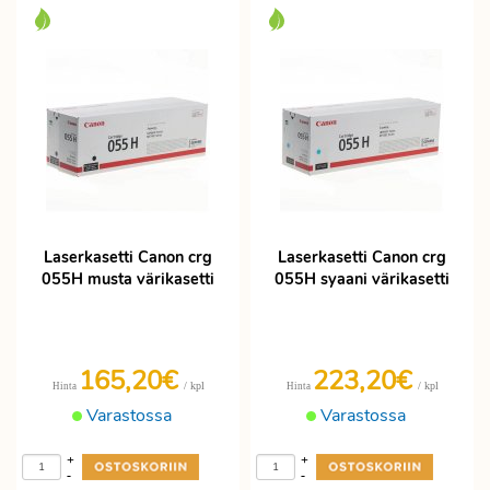
Laserkasetti Canon crg
Laserkasetti Canon crg
055H musta värikasetti
055H syaani värikasetti
165,20€
223,20€
/ kpl
/ kpl
Hinta
Hinta
Varastossa
Varastossa
+
+
-
-