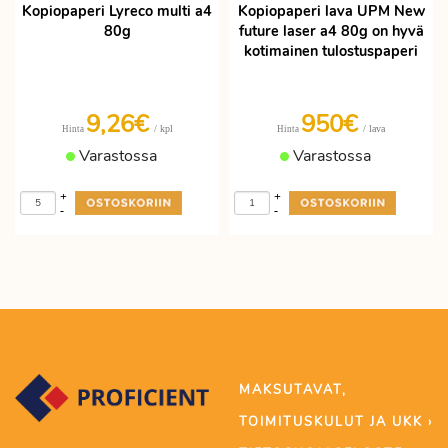
Kopiopaperi Lyreco multi a4
Kopiopaperi lava UPM New
80g
future laser a4 80g on hyvä
kotimainen tulostuspaperi
9,26€
950€
/ kpl
/ lava
Hinta
Hinta
Varastossa
Varastossa
+
+
-
-
MAKSUTAVAT,
TOIMITUSKULUT JA UKK ›