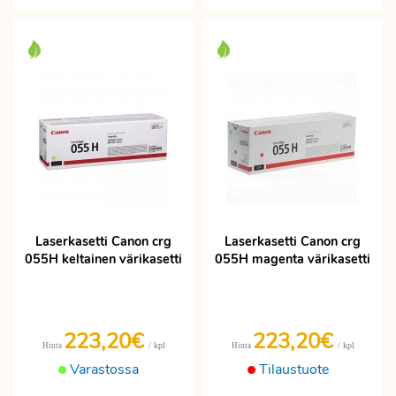
Laserkasetti Canon crg
Laserkasetti Canon crg
055H keltainen värikasetti
055H magenta värikasetti
223,20€
223,20€
/ kpl
/ kpl
Hinta
Hinta
Varastossa
Tilaustuote