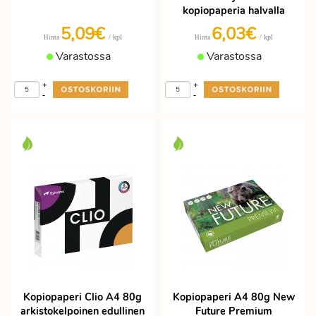
kopiopaperia halvalla
5,09€
6,03€
/ kpl
/ kpl
Hinta
Hinta
Varastossa
Varastossa
+
+
-
-
Kopiopaperi Clio A4 80g
Kopiopaperi A4 80g New
arkistokelpoinen edullinen
Future Premium