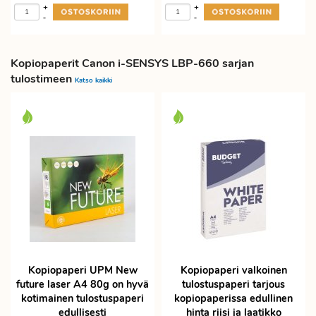
+
+
-
-
Kopiopaperit Canon i-SENSYS LBP-660 sarjan
tulostimeen
Katso kaikki
Kopiopaperi UPM New
Kopiopaperi valkoinen
future laser A4 80g on hyvä
tulostuspaperi tarjous
kotimainen tulostuspaperi
kopiopaperissa edullinen
edullisesti
hinta riisi ja laatikko