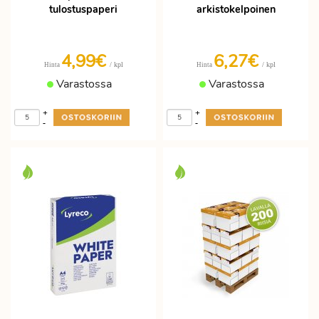
tulostuspaperi
arkistokelpoinen
4,99€
6,27€
/ kpl
/ kpl
Hinta
Hinta
Varastossa
Varastossa
+
+
-
-