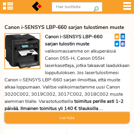
Canon i-SENSYS LBP-660 sarjan tulostimen muste
Canon i-SENSYS LBP-660
sarjan tulostin muste
valikoimassamme on alkuperäisiä
Canon 055-H, Canon 055H
laserkasetteja, jotka takaavat laadukkaan
lopputuloksen. Jos lasertulostimesi
Canon i-SENSYS LBP-660 sarjan ilmoittaa, että muste
alkaa loppumaan. Valitse valikoimastamme uusi Canon
3020C002, 3019C002, 3017C002, 3018C002 muste
aiemman tilalle. Varastotuotteilla
toimitus perille asti 1-2
päivää. Ilmainen toimitus yli 140 € tilauksilla
...
Lue lisää