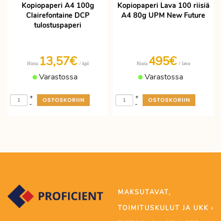
Kopiopaperi A4 100g
Kopiopaperi Lava 100 riisiä
Clairefontaine DCP
A4 80g UPM New Future
tulostuspaperi
13,57€
495€
/ kpl
/ lava
Hinta
Hinta
Varastossa
Varastossa
+
+
-
-
MAKSUTAVAT,
TOIMITUSKULUT JA UKK ›