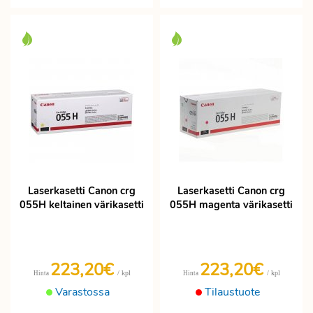
Laserkasetti Canon crg
Laserkasetti Canon crg
055H keltainen värikasetti
055H magenta värikasetti
223,20€
223,20€
/ kpl
/ kpl
Hinta
Hinta
Varastossa
Tilaustuote