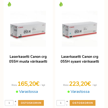
Laserkasetti Canon crg
Laserkasetti Canon crg
055H musta värikasetti
055H syaani värikasetti
165,20€
223,20€
/ kpl
/ kpl
Hinta
Hinta
Varastossa
Varastossa
+
+
-
-