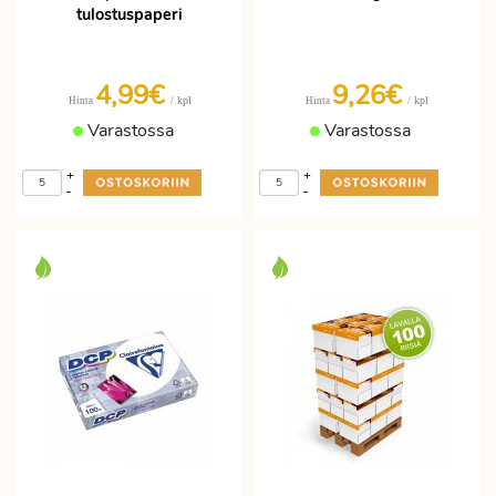
tulostuspaperi
4,99€
9,26€
/ kpl
/ kpl
Hinta
Hinta
Varastossa
Varastossa
+
+
-
-