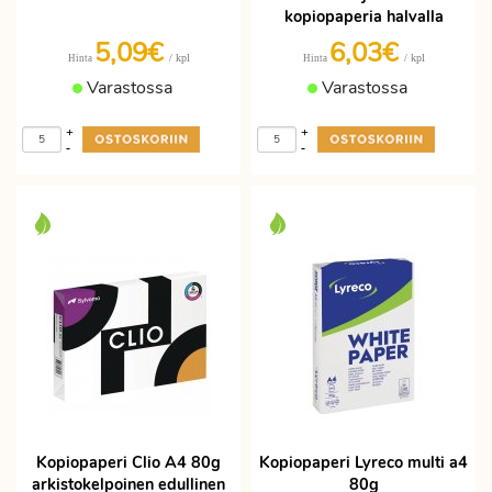
kopiopaperia halvalla
5,09€
6,03€
/ kpl
/ kpl
Hinta
Hinta
Varastossa
Varastossa
+
+
-
-
Kopiopaperi Clio A4 80g
Kopiopaperi Lyreco multi a4
arkistokelpoinen edullinen
80g