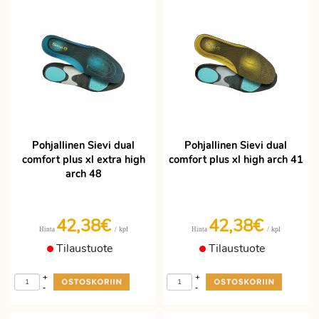
Pohjallinen Sievi dual
Pohjallinen Sievi dual
comfort plus xl extra high
comfort plus xl high arch 41
arch 48
42,38€
42,38€
/ kpl
/ kpl
Hinta
Hinta
Tilaustuote
Tilaustuote
+
+
-
-