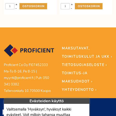
+
+
-
-
MAKSUTAVAT,
TOIMITUSKULUT JA UKK ›
TIETOSUOJASELOSTE ›
Proficient Co Oy FI07452333
Ma-To 8-16, Pe 8-15 |
TOIMITUS-JA
myynti@proficient.fi | Puh: 050
MAKSUEHDOT ›
341 0382
YHTEYDENOTTO ›
Tellervonkatu 10 70500 Kuopio
Evästeiden käyttö
Valitsemalla ’Hyväksyn’, hyväksyt kaikki
evästeet. Voit milloin tahansa muuttaa