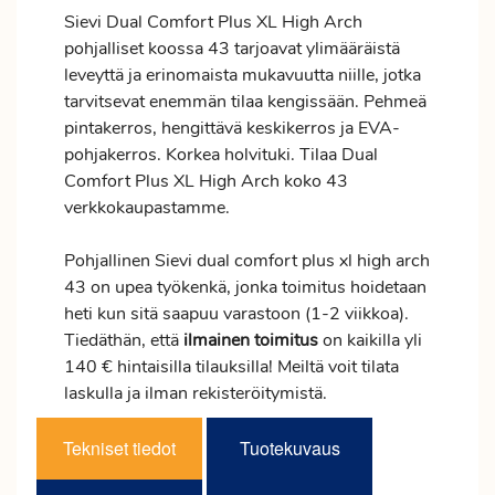
Sievi Dual Comfort Plus XL High Arch
pohjalliset koossa 43 tarjoavat ylimääräistä
leveyttä ja erinomaista mukavuutta niille, jotka
tarvitsevat enemmän tilaa kengissään. Pehmeä
pintakerros, hengittävä keskikerros ja EVA-
pohjakerros. Korkea holvituki. Tilaa Dual
Comfort Plus XL High Arch koko 43
verkkokaupastamme.
Pohjallinen Sievi dual comfort plus xl high arch
43 on upea työkenkä, jonka
toimitus
hoidetaan
heti kun sitä saapuu varastoon (1-2 viikkoa).
Tiedäthän, että
ilmainen
toimitus
on kaikilla yli
140 € hintaisilla tilauksilla! Meiltä voit tilata
laskulla ja ilman rekisteröitymistä.
Tekniset tiedot
Tuotekuvaus