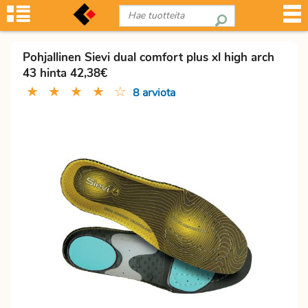
Pohjallinen Sievi dual comfort plus xl high arch
43 hinta 42,38€
★
★
★
★
☆
8 arviota