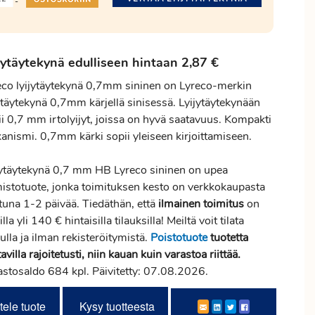
-
jytäytekynä edulliseen hintaan 2,87 €
eco lyijytäytekynä 0,7mm sininen on Lyreco-merkin
ytäytekynä 0,7mm kärjellä sinisessä. Lyijytäytekynään
ii 0,7 mm irtolyijyt, joissa on hyvä saatavuus. Kompakti
anismi. 0,7mm kärki sopii yleiseen kirjoittamiseen.
jytäytekynä 0,7 mm HB Lyreco sininen on upea
mistotuote, jonka toimituksen kesto on verkkokaupasta
ttuna 1-2 päivää. Tiedäthän, että
ilmainen
toimitus
on
illa yli 140 € hintaisilla tilauksilla! Meiltä voit tilata
ulla ja ilman rekisteröitymistä.
Poistotuote
tuotetta
avilla rajoitetusti, niin kauan kuin varastoa riittää.
astosaldo 684 kpl. Päivitetty: 07.08.2026.
tele tuote
Kysy tuotteesta