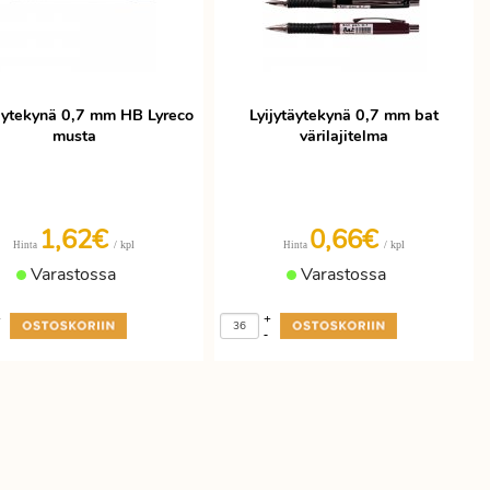
täytekynä 0,7 mm HB Lyreco
Lyijytäytekynä 0,7 mm bat
musta
värilajitelma
1,62€
0,66€
/ kpl
/ kpl
Hinta
Hinta
Varastossa
Varastossa
+
+
-