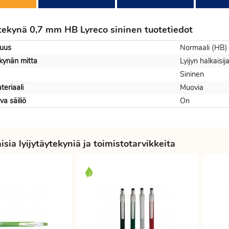
ytekynä 0,7 mm HB Lyreco sininen tuotetiedot
vuus
Normaali (HB)
ekynän mitta
Lyijyn halkaisi
Sininen
eriaali
Muovia
va säiliö
On
sia lyijytäytekyniä ja toimistotarvikkeita