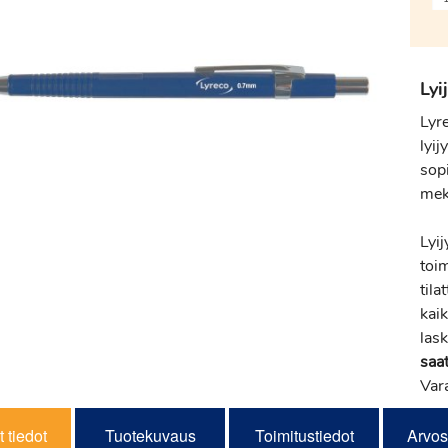
Lyi
Lyr
lyij
sop
mek
Lyi
toi
tila
kaik
lask
saat
Var
 tiedot
Tuotekuvaus
Toimitustiedot
Arvos