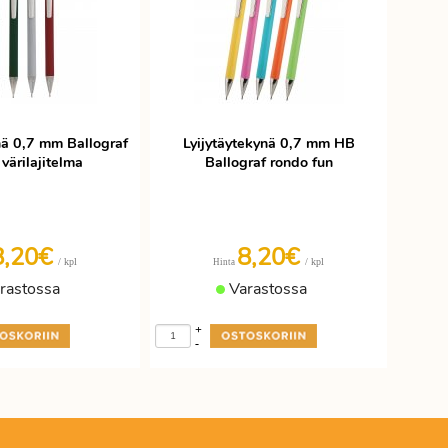
nä 0,7 mm Ballograf
Lyijytäytekynä 0,7 mm HB
värilajitelma
Ballograf rondo fun
8,20€
8,20€
/ kpl
/ kpl
Hinta
rastossa
Varastossa
+
-