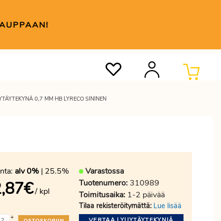
KAUPPAAN!
JYTÄYTEKYNÄ 0,7 MM HB LYRECO SININEN
nta:
alv 0%
| 25.5%
Varastossa
Tuotenumero:
310989
,87
€
/ kpl
Toimitusaika:
1-2 päivää
Tilaa rekisteröitymättä:
Lue lisää
+
VERTAA LYIJYTÄYTEKYNIÄ