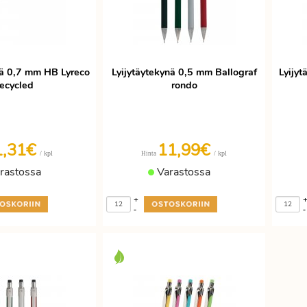
nä 0,7 mm HB Lyreco
Lyijytäytekynä 0,5 mm Ballograf
Lyijy
recycled
rondo
1,31€
11,99€
/ kpl
/ kpl
Hinta
rastossa
Varastossa
+
-
-