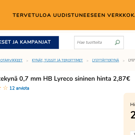
TERVETULOA UUDISTUNEESEEN VERKKO
KSET JA KAMPANJAT
TOTARVIKKEET
KYNÄT, TUSSIT JA TEROITTIMET
LYIJYTÄYTEKYNÄ
LYI
ytekynä 0,7 mm HB Lyreco sininen hinta 2,87€
★
☆
12 arviota
Hi
2