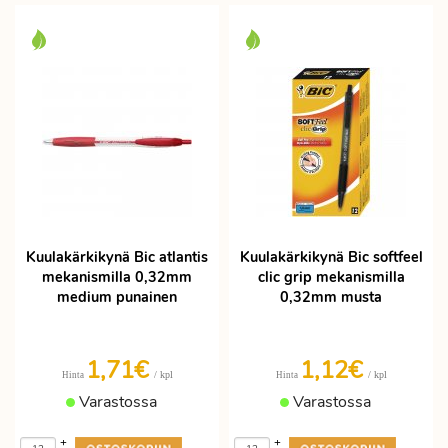
Kuulakärkikynä Bic atlantis
Kuulakärkikynä Bic softfeel
mekanismilla 0,32mm
clic grip mekanismilla
medium punainen
0,32mm musta
1,71€
1,12€
/ kpl
/ kpl
Hinta
Hinta
Varastossa
Varastossa
+
+