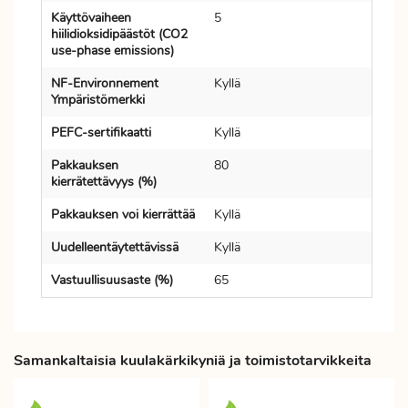
Käyttövaiheen
5
hiilidioksidipäästöt (CO2
use-phase emissions)
NF-Environnement
Kyllä
Ympäristömerkki
PEFC-sertifikaatti
Kyllä
Pakkauksen
80
kierrätettävyys (%)
Pakkauksen voi kierrättää
Kyllä
Uudelleentäytettävissä
Kyllä
Vastuullisuusaste (%)
65
Samankaltaisia kuulakärkikyniä ja toimistotarvikkeita