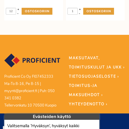
+
+
-
-
MAKSUTAVAT,
TOIMITUSKULUT JA UKK ›
TIETOSUOJASELOSTE ›
Proficient Co Oy FI07452333
Ma-To 8-16, Pe 8-15 |
TOIMITUS-JA
myynti@proficient.fi | Puh: 050
MAKSUEHDOT ›
341 0382
YHTEYDENOTTO ›
Tellervonkatu 10 70500 Kuopio
Evästeiden käyttö
Valitsemalla ’Hyväksyn’, hyväksyt kaikki