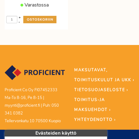
Varastossa
+
-
MAKSUTAVAT,
TOIMITUSKULUT JA UKK ›
TIETOSUOJASELOSTE ›
Proficient Co Oy FI07452333
Ma-To 8-16, Pe 8-15 |
TOIMITUS-JA
myynti@proficient.fi | Puh: 050
MAKSUEHDOT ›
341 0382
YHTEYDENOTTO ›
Tellervonkatu 10 70500 Kuopio
Evästeiden käyttö