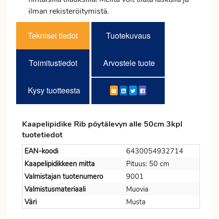
ilman rekisteröitymistä.
Tekniset tiedot
Tuotekuvaus
Toimitustiedot
Arvostele tuote
Kysy tuotteesta
Kaapelipidike Rib pöytälevyn alle 50cm 3kpl
tuotetiedot
EAN-koodi
6430054932714
Kaapelipidikkeen mitta
Pituus: 50 cm
Valmistajan tuotenumero
9001
Valmistusmateriaali
Muovia
Väri
Musta