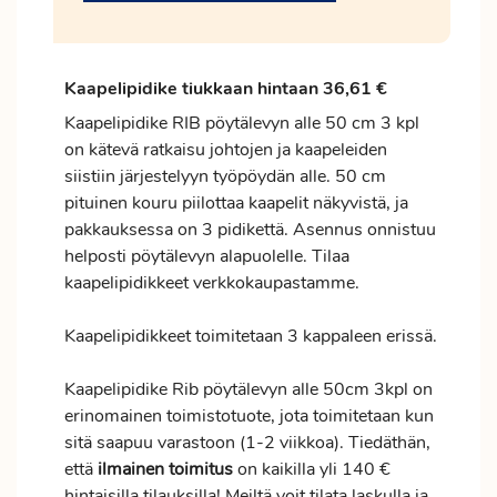
Kaapelipidike tiukkaan hintaan 36,61 €
Kaapelipidike RIB pöytälevyn alle 50 cm 3 kpl
on kätevä ratkaisu johtojen ja kaapeleiden
siistiin järjestelyyn työpöydän alle. 50 cm
pituinen kouru piilottaa kaapelit näkyvistä, ja
pakkauksessa on 3 pidikettä. Asennus onnistuu
helposti pöytälevyn alapuolelle. Tilaa
kaapelipidikkeet verkkokaupastamme.
Kaapelipidikkeet toimitetaan 3 kappaleen erissä.
Kaapelipidike Rib pöytälevyn alle 50cm 3kpl on
erinomainen toimistotuote, jota toimitetaan kun
sitä saapuu varastoon (1-2 viikkoa). Tiedäthän,
että
ilmainen
toimitus
on kaikilla yli 140 €
hintaisilla tilauksilla! Meiltä voit tilata laskulla ja