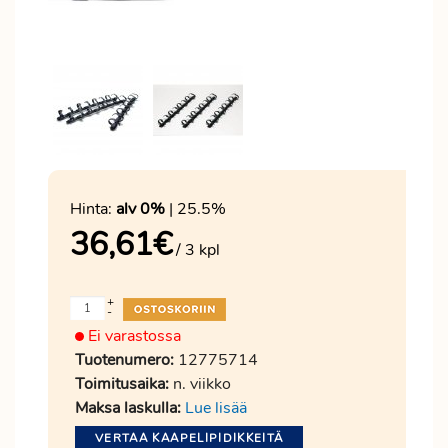
Hinta:
alv 0%
| 25.5%
36,61
€
/ 3 kpl
+
-
Ei varastossa
Tuotenumero:
12775714
Toimitusaika:
n. viikko
Maksa laskulla:
Lue lisää
VERTAA KAAPELIPIDIKKEITÄ