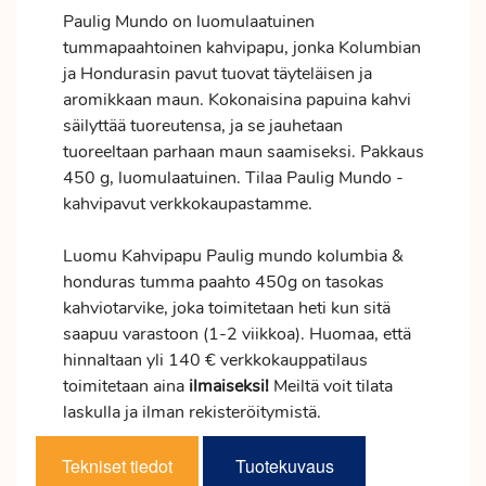
Paulig Mundo on luomulaatuinen
tummapaahtoinen kahvipapu, jonka Kolumbian
ja Hondurasin pavut tuovat täyteläisen ja
aromikkaan maun. Kokonaisina papuina kahvi
säilyttää tuoreutensa, ja se jauhetaan
tuoreeltaan parhaan maun saamiseksi. Pakkaus
450 g, luomulaatuinen. Tilaa Paulig Mundo -
kahvipavut verkkokaupastamme.
Luomu Kahvipapu Paulig mundo kolumbia &
honduras tumma paahto 450g on tasokas
kahviotarvike, joka toimitetaan heti kun sitä
saapuu varastoon (1-2 viikkoa). Huomaa, että
hinnaltaan yli 140 € verkkokauppatilaus
toimitetaan aina
ilmaiseksi!
Meiltä voit tilata
laskulla ja ilman rekisteröitymistä.
Tekniset tiedot
Tuotekuvaus