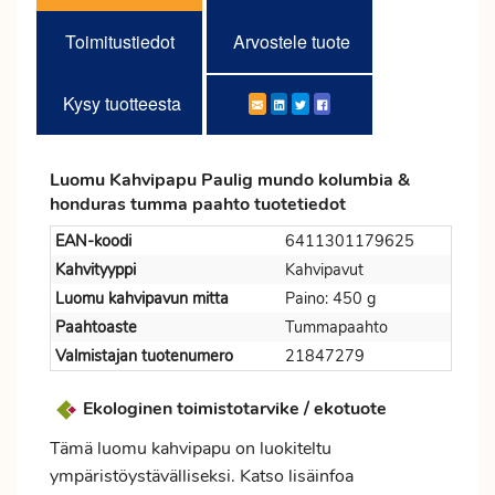
Toimitustiedot
Arvostele tuote
Kysy tuotteesta
Luomu Kahvipapu Paulig mundo kolumbia &
honduras tumma paahto tuotetiedot
EAN-koodi
6411301179625
Kahvityyppi
Kahvipavut
Luomu kahvipavun mitta
Paino: 450 g
Paahtoaste
Tummapaahto
Valmistajan tuotenumero
21847279
Ekologinen toimistotarvike / ekotuote
Tämä luomu kahvipapu on luokiteltu
ympäristöystävälliseksi. Katso lisäinfoa