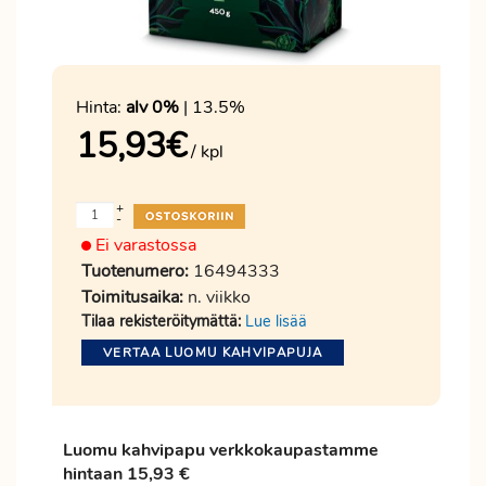
Hinta:
alv 0%
| 13.5%
15,93
€
/ kpl
+
-
Ei varastossa
Tuotenumero:
16494333
Toimitusaika:
n. viikko
Tilaa rekisteröitymättä:
Lue lisää
VERTAA LUOMU KAHVIPAPUJA
Luomu kahvipapu verkkokaupastamme
hintaan 15,93 €