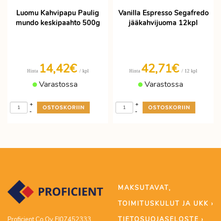
Luomu Kahvipapu Paulig
Vanilla Espresso Segafredo
mundo keskipaahto 500g
jääkahvijuoma 12kpl
14,42€
42,71€
/ kpl
/ 12 kpl
Hinta
Hinta
Varastossa
Varastossa
+
+
-
-
MAKSUTAVAT,
TOIMITUSKULUT JA UKK ›
TIETOSUOJASELOSTE ›
Proficient Co Oy FI07452333