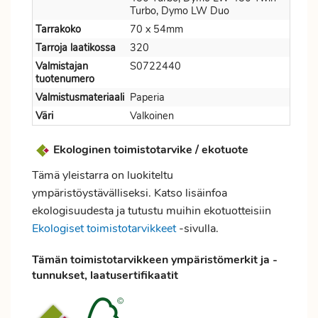
Turbo, Dymo LW Duo
Tarrakoko
70 x 54mm
Tarroja laatikossa
320
Valmistajan
S0722440
tuotenumero
Valmistusmateriaali
Paperia
Väri
Valkoinen
Ekologinen toimistotarvike / ekotuote
Tämä yleistarra on luokiteltu
ympäristöystävälliseksi. Katso lisäinfoa
ekologisuudesta ja tutustu muihin ekotuotteisiin
Ekologiset toimistotarvikkeet
-sivulla.
Tämän toimistotarvikkeen ympäristömerkit ja -
tunnukset, laatusertifikaatit