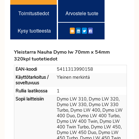
Toimitustiedot
Arvostele tuote
Kysy tuotteesta
Yleistarra Nauha Dymo lw 70mm x 54mm
320kpl tuotetiedot
EAN-koodi
5411313990158
Käyttötarkoitus /
Yleinen merkintä
soveltuvuus
Rullia laatikossa
1
Sopii laitteisiin
Dymo LW 310, Dymo LW 320,
Dymo LW 330, Dymo LW 330
Turbo, Dymo LW 400, Dymo LW
400 Duo, Dymo LW 400 Turbo,
Dymo LW 400 Twin, Dymo LW
400 Twin Turbo, Dymo LW 450,
Dymo LW 450 Duo, Dymo LW
450 Turbo, Dymo LW 450 Twin