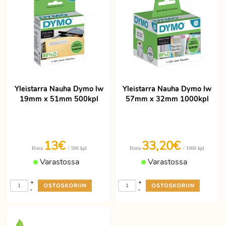
Yleistarra Nauha Dymo lw
Yleistarra Nauha Dymo lw
19mm x 51mm 500kpl
57mm x 32mm 1000kpl
13€
33,20€
/ 500 kpl
/ 1000 kpl
Hinta
Hinta
Varastossa
Varastossa
+
+
-
-