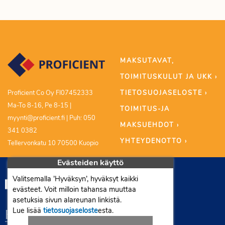
MAKSUTAVAT,
TOIMITUSKULUT JA UKK ›
TIETOSUOJASELOSTE ›
Proficient Co Oy FI07452333
Ma-To 8-16, Pe 8-15 |
TOIMITUS-JA
myynti@proficient.fi | Puh: 050
MAKSUEHDOT ›
341 0382
YHTEYDENOTTO ›
Tellervonkatu 10 70500 Kuopio
Evästeiden käyttö
Valitsemalla ’Hyväksyn’, hyväksyt kaikki
evästeet. Voit milloin tahansa muuttaa
asetuksia sivun alareunan linkistä.
Lue lisää
tietosuojaseloste
esta.