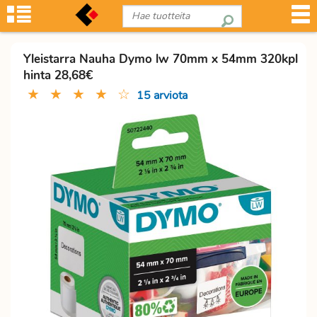
Yleistarra Nauha Dymo lw 70mm x 54mm 320kpl
hinta 28,68€
★
★
★
★
☆
15 arviota