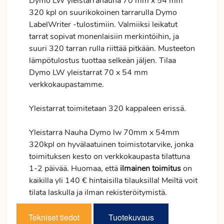
Dymo LW yleistarranauha 70 mm x 54 mm
320 kpl on suurikokoinen tarrarulla Dymo
LabelWriter -tulostimiin. Valmiiksi leikatut
tarrat sopivat monenlaisiin merkintöihin, ja
suuri 320 tarran rulla riittää pitkään. Musteeton
lämpötulostus tuottaa selkeän jäljen. Tilaa
Dymo LW yleistarrat 70 x 54 mm
verkkokaupastamme.
Yleistarrat toimitetaan 320 kappaleen erissä.
Yleistarra Nauha Dymo lw 70mm x 54mm
320kpl on hyvälaatuinen toimistotarvike, jonka
toimituksen kesto on verkkokaupasta tilattuna
1-2 päivää. Huomaa, että
ilmainen
toimitus
on
kaikilla yli 140 € hintaisilla tilauksilla! Meiltä voit
tilata laskulla ja ilman rekisteröitymistä.
Tekniset tiedot
Tuotekuvaus