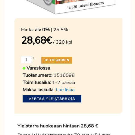
Hinta:
alv 0%
| 25.5%
28,68
€
/ 320 kpl
+
-
Varastossa
Tuotenumero:
1516098
Toimitusaika:
1-2 päivää
Maksa laskulla:
Lue lisää
VERTAA YLEISTARROJA
Yleistarra huokeaan hintaan 28,68 €