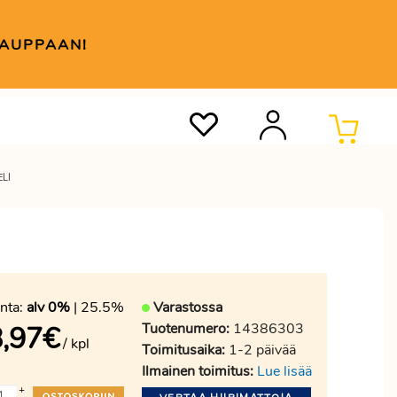
KAUPPAAN!
LI
nta:
alv 0%
| 25.5%
Varastossa
Tuotenumero:
14386303
,97
€
/ kpl
Toimitusaika:
1-2 päivää
Ilmainen toimitus:
Lue lisää
+