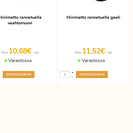
Hiirimatto rannetuella
Hiirimatto rannetuella geeli
vaahtomuovi
10,68€
11,52€
/ kpl
/ kpl
Hinta
Hinta
Varastossa
Varastossa
+
+
-