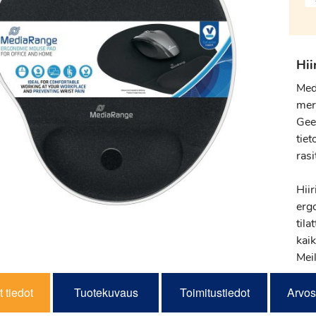
Hii
Med
mer
Gee
tie
ras
Hii
erg
til
kaik
Meil
 tiedot
Tuotekuvaus
Toimitustiedot
Arvos