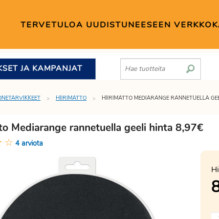
TERVETULOA UUDISTUNEESEEN VERKKO
KSET JA KAMPANJAT
ONETARVIKKEET
HIIRIMATTO
HIIRIMATTO MEDIARANGE RANNETUELLA GEE
to Mediarange rannetuella geeli hinta 8,97€
★
☆
4 arviota
Hi
8