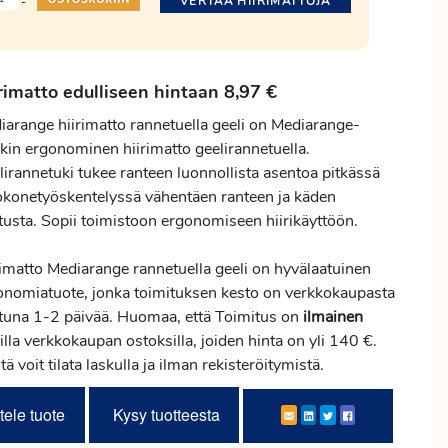
VERTAA HIIRIMATTOJA
-
rimatto edulliseen hintaan 8,97 €
iarange hiirimatto rannetuella geeli on Mediarange-
kin ergonominen hiirimatto geelirannetuella.
lirannetuki tukee ranteen luonnollista asentoa pitkässä
tokonetyöskentelyssä vähentäen ranteen ja käden
itusta. Sopii toimistoon ergonomiseen hiirikäyttöön.
rimatto Mediarange rannetuella geeli on hyvälaatuinen
onomiatuote, jonka toimituksen kesto on verkkokaupasta
attuna 1-2 päivää. Huomaa, että Toimitus on
ilmainen
illa verkkokaupan ostoksilla, joiden hinta on yli 140 €.
tä voit tilata laskulla ja ilman rekisteröitymistä.
tele tuote
Kysy tuotteesta