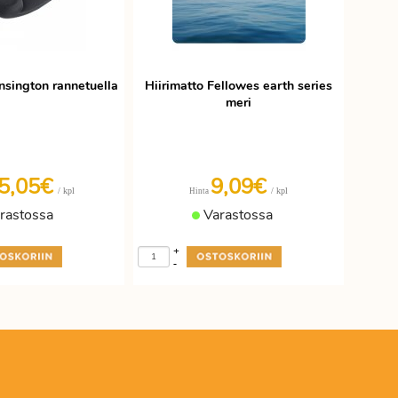
nsington rannetuella
Hiirimatto Fellowes earth series
meri
5,05€
9,09€
/ kpl
/ kpl
Hinta
rastossa
Varastossa
+
-