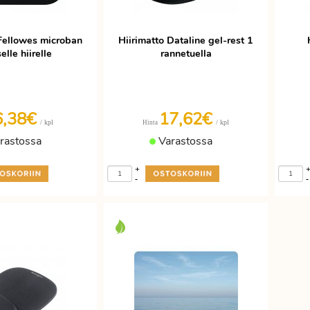
 Fellowes microban
Hiirimatto Dataline gel-rest 1
elle hiirelle
rannetuella
6,38€
17,62€
/ kpl
/ kpl
Hinta
rastossa
Varastossa
+
-
-