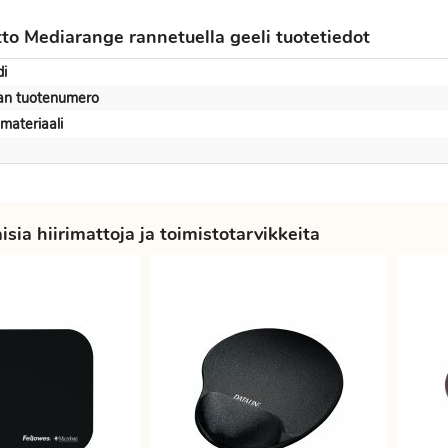
tto Mediarange rannetuella geeli tuotetiedot
i
jan tuotenumero
materiaali
sia hiirimattoja ja toimistotarvikkeita