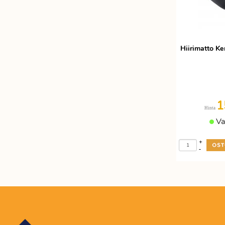
Etätyöhön
Värinauhat
Työkalut
Hiirimatto Ke
1
Hinta
Va
+
-