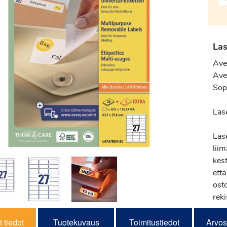
Las
Ave
Ave
Sopi
Las
Las
liim
kes
ett
osto
reki
 tiedot
Tuotekuvaus
Toimitustiedot
Arvos