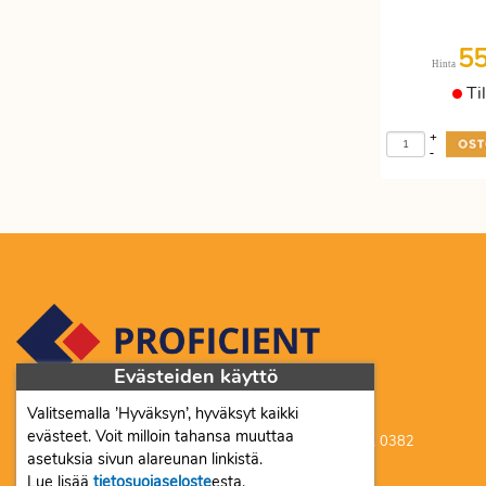
5
Hinta
Ti
+
-
Evästeiden käyttö
Valitsemalla ’Hyväksyn’, hyväksyt kaikki
Proficient Co Oy FI07452333
evästeet. Voit milloin tahansa muuttaa
Ma-To 8-16, Pe 8-15 | myynti@proficient.fi | Puh: 050 341 0382
asetuksia sivun alareunan linkistä.
Tellervonkatu 10 70500 Kuopio
Lue lisää
tietosuojaseloste
esta.