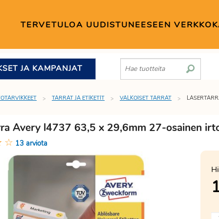
TERVETULOA UUDISTUNEESEEN VERKKO
KSET JA KAMPANJAT
TOTARVIKKEET
TARRAT JA ETIKETIT
VALKOISET TARRAT
LASERTARRA
rra Avery l4737 63,5 x 29,6mm 27-osainen irto
★
☆
13 arviota
Hi