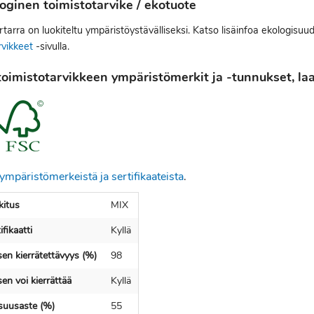
oginen toimistotarvike / ekotuote
tarra on luokiteltu ympäristöystävälliseksi. Katso lisäinfoa ekologisuu
rvikkeet
-sivulla.
oimistotarvikkeen ympäristömerkit ja -tunnukset, laat
ympäristömerkeistä ja sertifikaateista
.
itus
MIX
fikaatti
Kyllä
en kierrätettävyys (%)
98
en voi kierrättää
Kyllä
isuusaste (%)
55