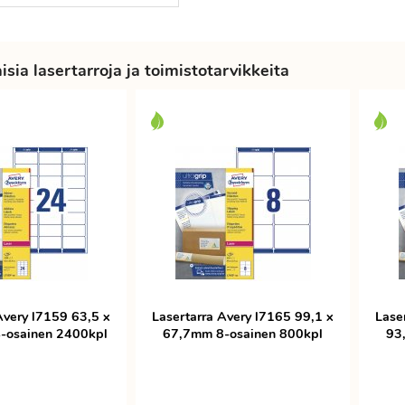
sia lasertarroja ja toimistotarvikkeita
Avery l7159 63,5 x
Lasertarra Avery l7165 99,1 x
Lase
-osainen 2400kpl
67,7mm 8-osainen 800kpl
93