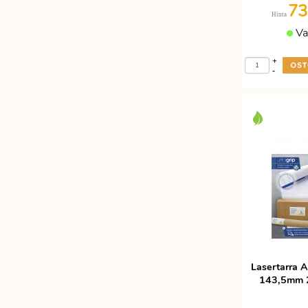
73
Hinta
Va
+
-
Lasertarra 
143,5mm 2