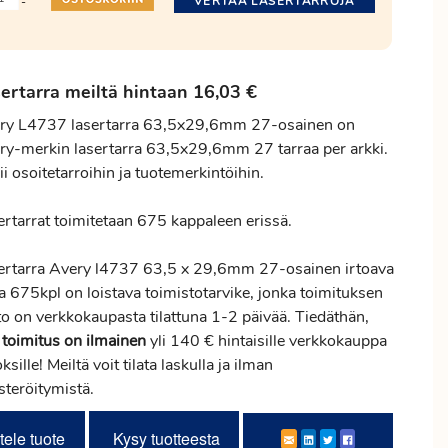
VERTAA LASERTARROJA
-
ertarra meiltä hintaan 16,03 €
ry L4737 lasertarra 63,5x29,6mm 27-osainen on
ry-merkin lasertarra 63,5x29,6mm 27 tarraa per arkki.
i osoitetarroihin ja tuotemerkintöihin.
ertarrat toimitetaan 675 kappaleen erissä.
ertarra Avery l4737 63,5 x 29,6mm 27-osainen irtoava
a 675kpl on loistava toimistotarvike, jonka toimituksen
to on verkkokaupasta tilattuna 1-2 päivää. Tiedäthän,
ä
toimitus
on ilmainen
yli 140 € hintaisille verkkokauppa
ksille! Meiltä voit tilata laskulla ja ilman
steröitymistä.
tele tuote
Kysy tuotteesta