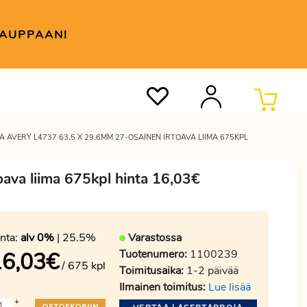
KAUPPAAN!
 AVERY L4737 63,5 X 29,6MM 27-OSAINEN IRTOAVA LIIMA 675KPL
ava liima 675kpl hinta 16,03€
nta:
alv 0%
| 25.5%
Varastossa
Tuotenumero:
1100239
16,03
€
/ 675 kpl
Toimitusaika:
1-2 päivää
Ilmainen toimitus:
Lue lisää
+