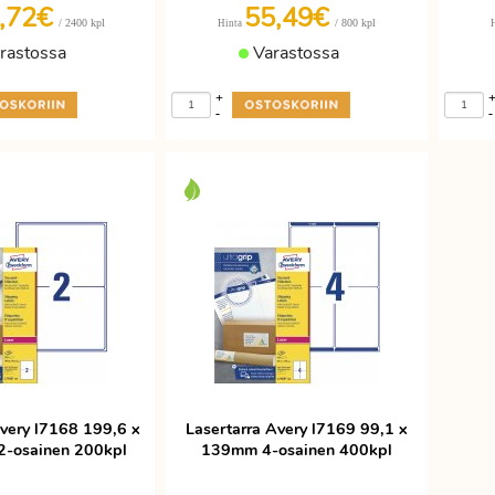
,72€
55,49€
/ 2400 kpl
/ 800 kpl
Hinta
rastossa
Varastossa
+
-
-
Avery l7168 199,6 x
Lasertarra Avery l7169 99,1 x
-osainen 200kpl
139mm 4-osainen 400kpl