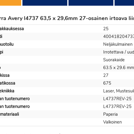
rra Avery l4737 63,5 x 29,6mm 27-osainen irtoava lii
pakkauksessa
25
i
40041820473
uotoilu
Neljäkulmainen
pi
Irrotettava / uud
Suorakaide
o
63.5 x 29.6 mm
rkissa
27
aatikossa
675
ekniikka
Laser, Mustesui
jan tuotenumero
L4737REV-25
jan tuotenumero
L4737REV-25
materiaali
Paperia
Valkoinen