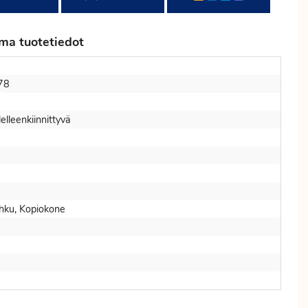
ma tuotetiedot
78
elleenkiinnittyvä
hku, Kopiokone