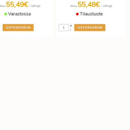
55,49€
55,48€
/ 600 kpl
/ 100 kpl
Hinta
Hinta
Varastossa
Tilaustuote
+
+
-