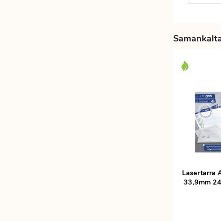
Etätyöhön
Värinauhat
Työkalut
Samankaltai
Lasertarra 
33,9mm 24