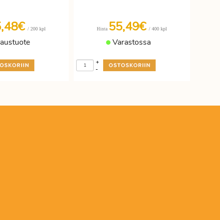
5,48€
55,49€
/ 200 kpl
/ 400 kpl
Hinta
laustuote
Varastossa
+
-