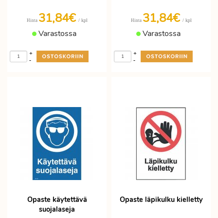
31,84€
31,84€
/ kpl
/ kpl
Hinta
Hinta
Varastossa
Varastossa
+
+
-
-
Opaste käytettävä
Opaste läpikulku kielletty
suojalaseja