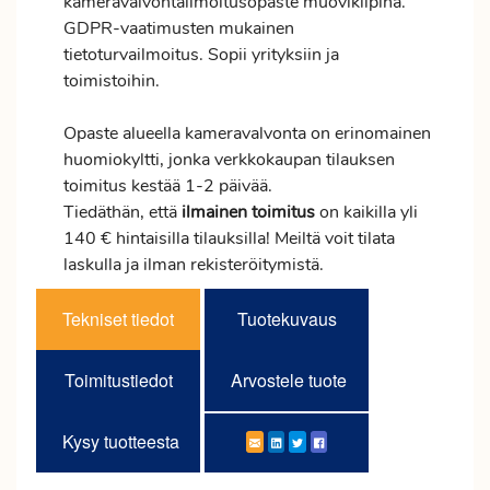
kameravalvontailmoitusopaste muovikilpinä.
GDPR-vaatimusten mukainen
tietoturvailmoitus. Sopii yrityksiin ja
toimistoihin.
Opaste alueella kameravalvonta on erinomainen
huomiokyltti, jonka verkkokaupan tilauksen
toimitus
kestää 1-2 päivää.
Tiedäthän, että
ilmainen
toimitus
on kaikilla yli
140 € hintaisilla tilauksilla! Meiltä voit tilata
laskulla ja ilman rekisteröitymistä.
Tekniset tiedot
Tuotekuvaus
Toimitustiedot
Arvostele tuote
Kysy tuotteesta