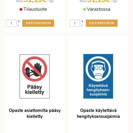
/ kpl
/ kpl
Hinta
Hinta
Tilaustuote
Varastossa
+
+
-
-
Opaste asiattomilta pääsy
Opaste käytettävä
kielletty
hengityksensuojaimia