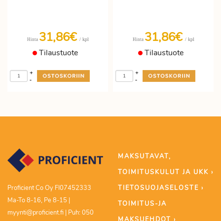
31,86€
31,86€
/ kpl
/ kpl
Hinta
Hinta
Tilaustuote
Tilaustuote
+
+
-
-
MAKSUTAVAT,
TOIMITUSKULUT JA UKK ›
TIETOSUOJASELOSTE ›
Proficient Co Oy FI07452333
Ma-To 8-16, Pe 8-15 |
TOIMITUS-JA
myynti@proficient.fi | Puh: 050
MAKSUEHDOT ›