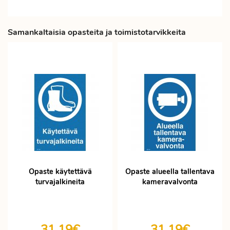
Samankaltaisia opasteita ja toimistotarvikkeita
Opaste käytettävä
Opaste alueella tallentava
turvajalkineita
kameravalvonta
31,19€
31,19€