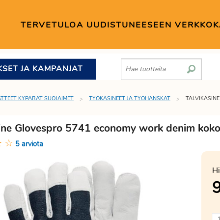
TERVETULOA UUDISTUNEESEEN VERKKO
KSET JA KAMPANJAT
TTEET KYPÄRÄT SUOJAIMET
TYÖKÄSINEET JA TYÖHANSKAT
TALVIKÄSIN
sine Glovespro 5741 economy work denim koko
★
☆
5 arviota
Hi
9