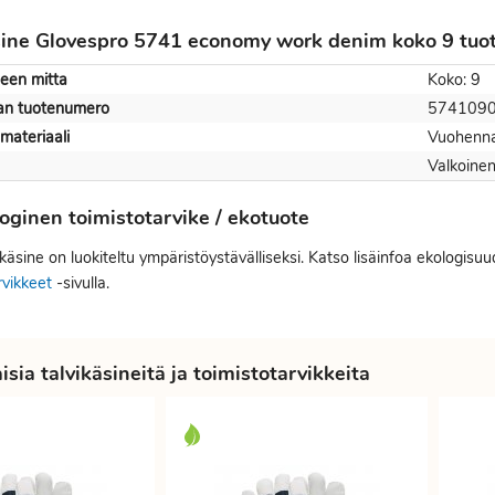
sine Glovespro 5741 economy work denim koko 9 tuot
neen mitta
Koko: 9
jan tuotenumero
574109
materiaali
Vuohenn
Valkoine
oginen toimistotarvike / ekotuote
käsine on luokiteltu ympäristöystävälliseksi. Katso lisäinfoa ekologisuu
rvikkeet
-sivulla.
sia talvikäsineitä ja toimistotarvikkeita