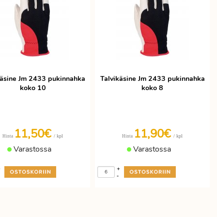
käsine Jm 2433 pukinnahka
Talvikäsine Jm 2433 pukinnahka
koko 10
koko 8
11,50€
11,90€
/ kpl
/ kpl
Hinta
Hinta
Varastossa
Varastossa
+
+
-