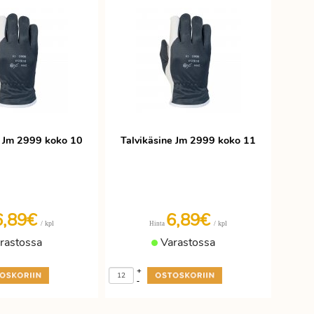
e Jm 2999 koko 10
Talvikäsine Jm 2999 koko 11
6,89€
6,89€
/ kpl
/ kpl
Hinta
rastossa
Varastossa
+
-