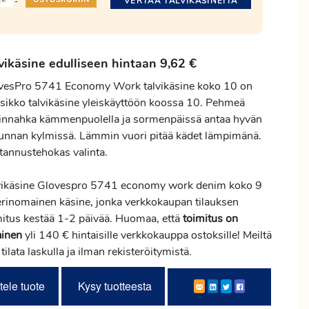
VERTAA TALVIKÄSINEITÄ
-
vikäsine edulliseen hintaan 9,62 €
vesPro 5741 Economy Work talvikäsine koko 10 on
ssikko talvikäsine yleiskäyttöön koossa 10. Pehmeä
innahka kämmenpuolella ja sormenpäissä antaa hyvän
tunnan kylmissä. Lämmin vuori pitää kädet lämpimänä.
tannustehokas valinta.
vikäsine Glovespro 5741 economy work denim koko 9
erinomainen käsine, jonka verkkokaupan tilauksen
mitus
kestää 1-2 päivää. Huomaa, että
toimitus
on
ainen
yli 140 € hintaisille verkkokauppa ostoksille! Meiltä
 tilata laskulla ja ilman rekisteröitymistä.
tele tuote
Kysy tuotteesta