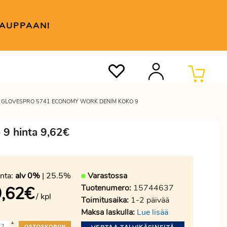
KAUPPAAN!
E GLOVESPRO 5741 ECONOMY WORK DENIM KOKO 9
 9 hinta 9,62€
nta:
alv 0%
| 25.5%
Varastossa
Tuotenumero:
15744637
,62
€
/ kpl
Toimitusaika:
1-2 päivää
Maksa laskulla:
Lue lisää
+