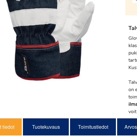
Tal
Glo
kla
puk
tar
Kus
Tal
on 
toi
ilm
voit
 tiedot
Tuotekuvaus
Toimitustiedot
Arvos