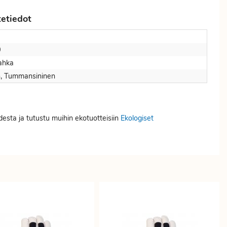
etiedot
0
ahka
n, Tummansininen
desta ja tutustu muihin ekotuotteisiin
Ekologiset