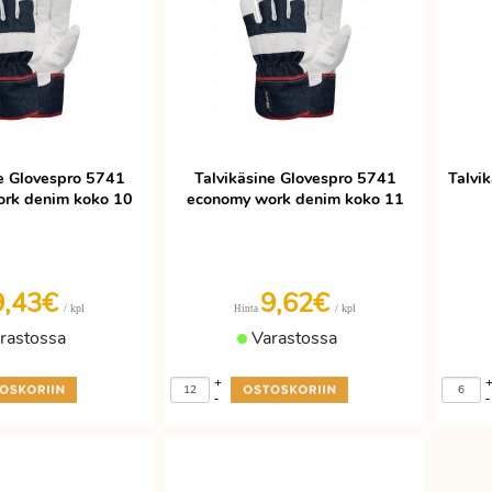
ne Glovespro 5741
Talvikäsine Glovespro 5741
Talvi
rk denim koko 10
economy work denim koko 11
9,43€
9,62€
/ kpl
/ kpl
Hinta
rastossa
Varastossa
+
-
-