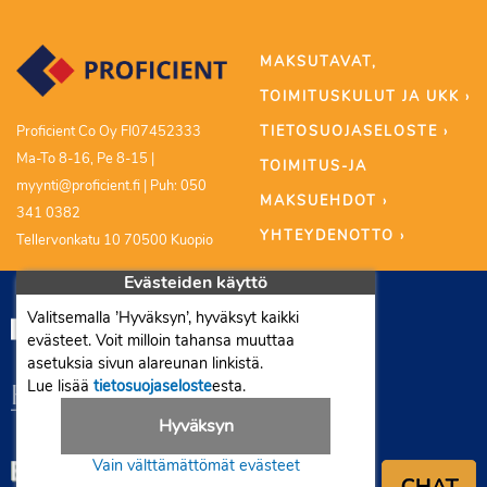
MAKSUTAVAT,
TOIMITUSKULUT JA UKK ›
TIETOSUOJASELOSTE ›
Proficient Co Oy FI07452333
Ma-To 8-16, Pe 8-15 |
TOIMITUS-JA
myynti@proficient.fi | Puh: 050
MAKSUEHDOT ›
341 0382
YHTEYDENOTTO ›
Tellervonkatu 10 70500 Kuopio
Evästeiden käyttö
Valitsemalla ’Hyväksyn’, hyväksyt kaikki
evästeet. Voit milloin tahansa muuttaa
asetuksia sivun alareunan linkistä.
Lue lisää
tietosuojaseloste
esta.
Hyväksyn
Vain välttämättömät evästeet