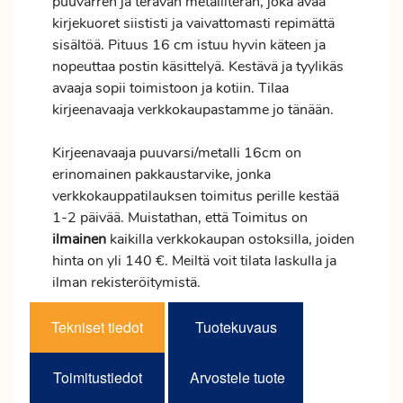
puuvarren ja terävän metalliterän, joka avaa
kirjekuoret siististi ja vaivattomasti repimättä
sisältöä. Pituus 16 cm istuu hyvin käteen ja
nopeuttaa postin käsittelyä. Kestävä ja tyylikäs
avaaja sopii toimistoon ja kotiin. Tilaa
kirjeenavaaja verkkokaupastamme jo tänään.
Kirjeenavaaja puuvarsi/metalli 16cm on
erinomainen pakkaustarvike, jonka
verkkokauppatilauksen
toimitus
perille kestää
1-2 päivää. Muistathan, että Toimitus on
ilmainen
kaikilla verkkokaupan ostoksilla, joiden
hinta on yli 140 €. Meiltä voit tilata laskulla ja
ilman rekisteröitymistä.
Tekniset tiedot
Tuotekuvaus
Toimitustiedot
Arvostele tuote