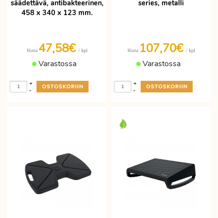
säädettävä, antibakteerinen,
series, metalli
458 x 340 x 123 mm.
47,58€
107,70€
/ kpl
/ kpl
Hinta
Hinta
Varastossa
Varastossa
+
+
-
-