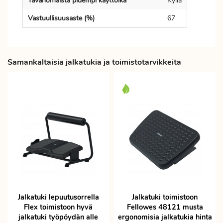
Tavanomaista pidempi käyttöikä
Kyllä
Vastuullisuusaste (%)
67
Samankaltaisia jalkatukia ja toimistotarvikkeita
Jalkatuki lepuutusorrella
Jalkatuki toimistoon
Flex toimistoon hyvä
Fellowes 48121 musta
jalkatuki työpöydän alle
ergonomisia jalkatukia hinta