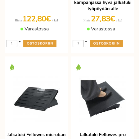
kampanjassa hyvä jalkatuki
työpöydän alle
122,80€
27,83€
/ kpl
/ kpl
Hinta
Hinta
Varastossa
Varastossa
+
+
-
-
Jalkatuki Fellowes microban
Jalkatuki Fellowes pro