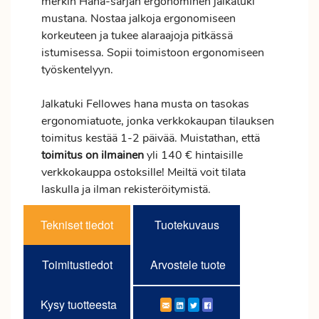
merkin Hana-sarjan ergonominen jalkatuki
mustana. Nostaa jalkoja ergonomiseen
korkeuteen ja tukee alaraajoja pitkässä
istumisessa. Sopii toimistoon ergonomiseen
työskentelyyn.
Jalkatuki Fellowes hana musta on tasokas
ergonomiatuote, jonka verkkokaupan tilauksen
toimitus
kestää 1-2 päivää. Muistathan, että
toimitus
on ilmainen
yli 140 € hintaisille
verkkokauppa ostoksille! Meiltä voit tilata
laskulla ja ilman rekisteröitymistä.
Tekniset tiedot
Tuotekuvaus
Toimitustiedot
Arvostele tuote
Kysy tuotteesta