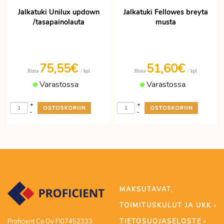
Jalkatuki Unilux updown
Jalkatuki Fellowes breyta
/tasapainolauta
musta
75,55€
51,60€
/ kpl
/ kpl
Hinta
Hinta
Varastossa
Varastossa
+
+
-
-
MAKSUTAVAT,
TOIMITUSKULUT JA UKK ›
TIETOSUOJASELOSTE ›
Proficient Co Oy FI07452333