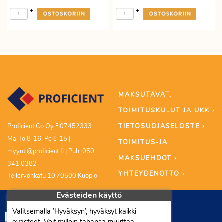
+
+
-
-
MAKSUTAVAT,
TOIMITUSKULUT JA UKK ›
TIETOSUOJASELOSTE ›
Proficient Co Oy FI07452333
Ma-To 8-16, Pe 8-15 |
TOIMITUS-JA
myynti@proficient.fi | Puh: 050
MAKSUEHDOT ›
341 0382
YHTEYDENOTTO ›
Tellervonkatu 10 70500 Kuopio
Evästeiden käyttö
Valitsemalla ’Hyväksyn’, hyväksyt kaikki
evästeet. Voit milloin tahansa muuttaa