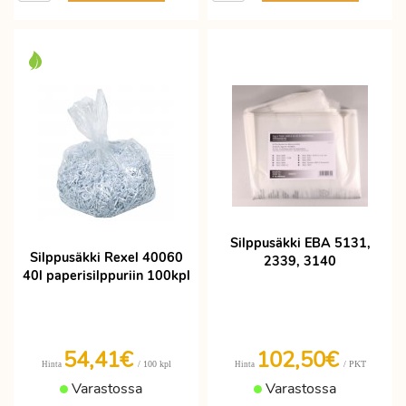
Silppusäkki EBA 5131,
Silppusäkki Rexel 40060
2339, 3140
40l paperisilppuriin 100kpl
54,41€
102,50€
/ 100 kpl
/ PKT
Hinta
Hinta
Varastossa
Varastossa