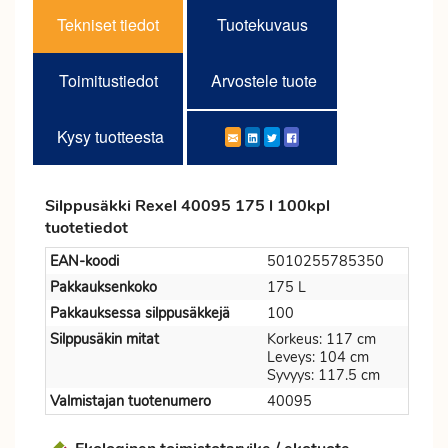
Tekniset tiedot
Tuotekuvaus
Toimitustiedot
Arvostele tuote
Kysy tuotteesta
Silppusäkki Rexel 40095 175 l 100kpl
tuotetiedot
EAN-koodi
5010255785350
Pakkauksenkoko
175 L
Pakkauksessa silppusäkkejä
100
Silppusäkin mitat
Korkeus: 117 cm
Leveys: 104 cm
Syvyys: 117.5 cm
Valmistajan tuotenumero
40095