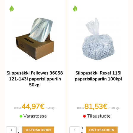
Silppusäkki Fellowes 36058
Silppusäkki Rexel 115l
121-143l paperisilppuriin
paperisilppuriin 100kpl
50kpl
44,97€
81,53€
/ 50 kpl
/ 100 kpl
Hinta
Hinta
Varastossa
Tilaustuote
+
+
-
-