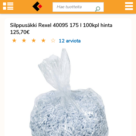
Silppusäkki Rexel 40095 175 l 100kpl hinta
125,70€
★
★
★
★
☆
12 arviota