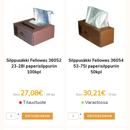
Silppusäkki Fellowes 36052
Silppusäkki Fellowes 36054
23-28l paperisilppuriin
53-75l paperisilppuriin
100kpl
50kpl
27,08€
30,21€
/ 100 kpl
/ 50 kpl
Hinta
Hinta
Tilaustuote
Varastossa
+
+
-
-