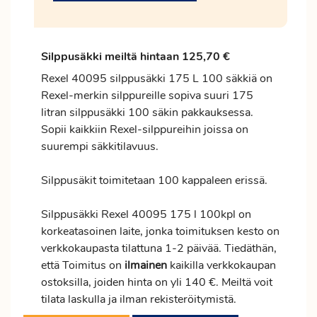
Silppusäkki meiltä hintaan 125,70 €
Rexel 40095 silppusäkki 175 L 100 säkkiä on
Rexel-merkin silppureille sopiva suuri 175
litran silppusäkki 100 säkin pakkauksessa.
Sopii kaikkiin Rexel-silppureihin joissa on
suurempi säkkitilavuus.
Silppusäkit toimitetaan 100 kappaleen erissä.
Silppusäkki Rexel 40095 175 l 100kpl on
korkeatasoinen laite, jonka toimituksen kesto on
verkkokaupasta tilattuna 1-2 päivää. Tiedäthän,
että Toimitus on
ilmainen
kaikilla verkkokaupan
ostoksilla, joiden hinta on yli 140 €. Meiltä voit
tilata laskulla ja ilman rekisteröitymistä.