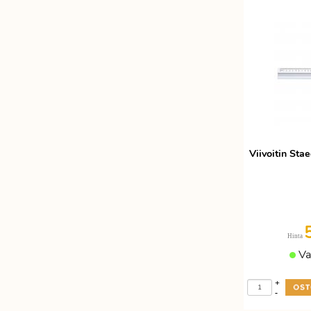
Etätyöhön
Värinauhat
Työkalut
Viivoitin Stae
Hinta
Va
+
-