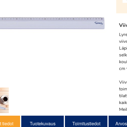
Vii
Lyre
vii
Läpi
selk
koul
cm 
Vii
toi
tila
kaik
Meil
 tiedot
Tuotekuvaus
Toimitustiedot
Arvos