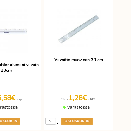
Viivoitin muovinen 30 cm
dtler alumiini viivain
20cm
5,58€
1,28€
/ kpl
/ KPL
Hinta
rastossa
Varastossa
+
-