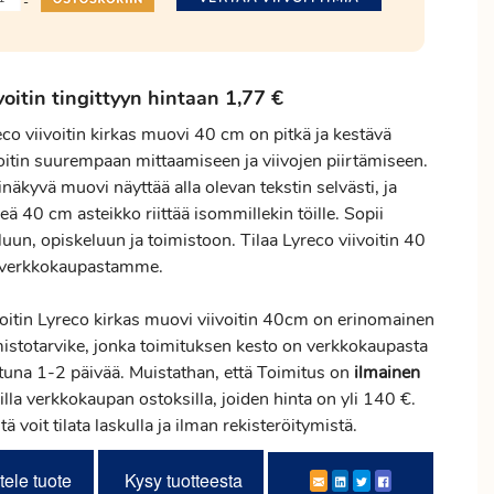
-
voitin tingittyyn hintaan 1,77 €
co viivoitin kirkas muovi 40 cm on pitkä ja kestävä
voitin suurempaan mittaamiseen ja viivojen piirtämiseen.
näkyvä muovi näyttää alla olevan tekstin selvästi, ja
eä 40 cm asteikko riittää isommillekin töille. Sopii
uun, opiskeluun ja toimistoon. Tilaa Lyreco viivoitin 40
verkkokaupastamme.
voitin Lyreco kirkas muovi viivoitin 40cm on erinomainen
mistotarvike, jonka toimituksen kesto on verkkokaupasta
ttuna 1-2 päivää. Muistathan, että Toimitus on
ilmainen
illa verkkokaupan ostoksilla, joiden hinta on yli 140 €.
tä voit tilata laskulla ja ilman rekisteröitymistä.
tele tuote
Kysy tuotteesta