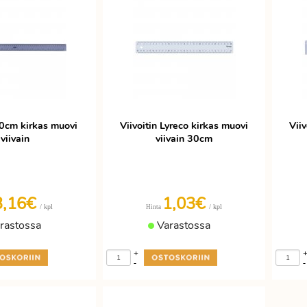
50cm kirkas muovi
Viivoitin Lyreco kirkas muovi
Viiv
viivain
viivain 30cm
3,16€
1,03€
/ kpl
/ kpl
Hinta
rastossa
Varastossa
+
-
-