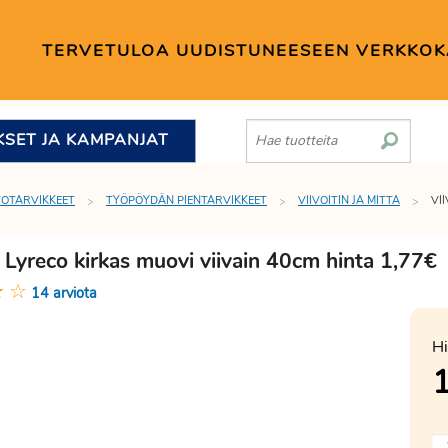
TERVETULOA UUDISTUNEESEEN VERKKO
KSET JA KAMPANJAT
TOTARVIKKEET
TYÖPÖYDÄN PIENTARVIKKEET
VIIVOITIN JA MITTA
VI
n Lyreco kirkas muovi viivain 40cm hinta 1,77€
★
☆
14 arviota
Hi
1