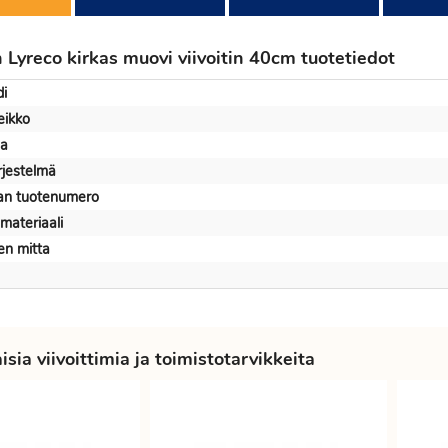
n Lyreco kirkas muovi viivoitin 40cm tuotetiedot
i
eikko
na
rjestelmä
jan tuotenumero
materiaali
men mitta
sia viivoittimia ja toimistotarvikkeita