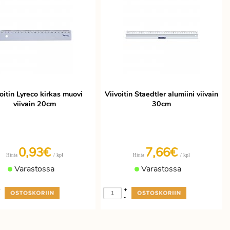
oitin Lyreco kirkas muovi
Viivoitin Staedtler alumiini viivain
viivain 20cm
30cm
0,93€
7,66€
/ kpl
/ kpl
Hinta
Hinta
Varastossa
Varastossa
+
+
-