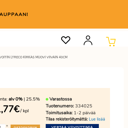
KAUPPAAN!
IVOITIN LYRECO KIRKAS MUOVI VIIVAIN 40CM
nta:
alv 0%
| 25.5%
Varastossa
Tuotenumero:
334025
,77
€
/ kpl
Toimitusaika:
1-2 päivää
Tilaa rekisteröitymättä:
Lue lisää
+
VERTAA VIIVOITTIMIA