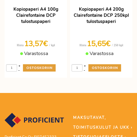
Kopiopaperi A4 100g
Kopiopaperi A4 200g
Clairefontaine DCP
Clairefontaine DCP 250kpl
tulostuspaperi
tulostuspaperi
13,57€
15,65€
/ kpl
/ 250 kpl
Hinta
Hinta
Varastossa
Varastossa
+
+
-
-
MAKSUTAVAT,
TOIMITUSKULUT JA UKK ›