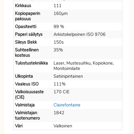
Kirkkaus
111
Kopiopaperin
160µm
paksuus
Opasiteetti
99 %
Paperi säilytys
Arkistokelpoinen ISO 9706
Sileys Bekk
150s
Suhteellinen
35%
kosteus
Tulostustekniikka
Laser, Mustesuihku, Kopiokone,
Monitoimilaite
Ulkopinta
Satiinipintainen
Vaaleus ISO
111%
Valkoisuusaste
170 CIE
(CIE)
Valmistaja
Clairefontaine
Valmistajan
1842
tuotenumero
Väri
Valkoinen