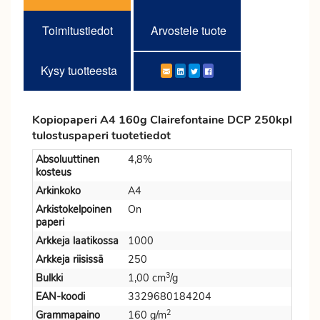
Toimitustiedot
Arvostele tuote
Kysy tuotteesta
Kopiopaperi A4 160g Clairefontaine DCP 250kpl
tulostuspaperi tuotetiedot
Absoluuttinen
4,8%
kosteus
Arkinkoko
A4
Arkistokelpoinen
On
paperi
Arkkeja laatikossa
1000
Arkkeja riisissä
250
3
Bulkki
1,00 cm
/g
EAN-koodi
3329680184204
2
Grammapaino
160 g/m