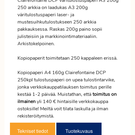
Clairefontaine DCP väritulostuspaperi A3 200g
250 arkkia on laadukas A3 200g
väritulostuspaperi laser- ja
mustesuihkutulostukseen 250 arkkia
pakkauksessa. Raskas 200g paino sopii
julisteisiin ja markkinointimateriaaliin.
Arkistokelpoinen.
Kopiopaperit toimitetaan 250 kappaleen erissä.
Kopiopaperi A4 160g Clairefontaine DCP
250kpl tulostuspaperi on upea tulostintarvike,
jonka verkkokauppatilauksen
toimitus
perille
kestää 1-2 päivää. Muistathan, että
toimitus
on
ilmainen
yli 140 € hintaisille verkkokauppa
ostoksille! Meiltä voit tilata laskulla ja ilman
rekisteröitymistä.
Tekniset tiedot
Tuotekuvaus