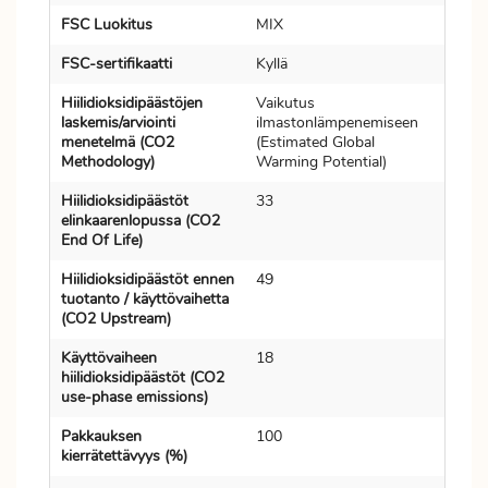
FSC Luokitus
MIX
FSC-sertifikaatti
Kyllä
Hiilidioksidipäästöjen
Vaikutus
laskemis/arviointi
ilmastonlämpenemiseen
menetelmä (CO2
(Estimated Global
Methodology)
Warming Potential)
Hiilidioksidipäästöt
33
elinkaarenlopussa (CO2
End Of Life)
Hiilidioksidipäästöt ennen
49
tuotanto / käyttövaihetta
(CO2 Upstream)
Käyttövaiheen
18
hiilidioksidipäästöt (CO2
use-phase emissions)
Pakkauksen
100
kierrätettävyys (%)