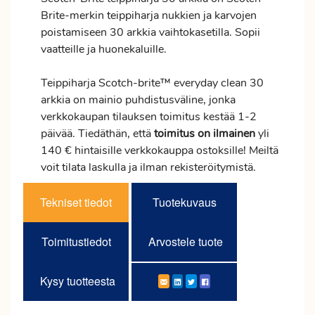
Brite-merkin teippiharja nukkien ja karvojen
poistamiseen 30 arkkia vaihtokasetilla. Sopii
vaatteille ja huonekaluille.
Teippiharja Scotch-brite™ everyday clean 30
arkkia on mainio puhdistusväline, jonka
verkkokaupan tilauksen
toimitus
kestää 1-2
päivää. Tiedäthän, että
toimitus
on ilmainen
yli
140 € hintaisille verkkokauppa ostoksille! Meiltä
voit tilata laskulla ja ilman rekisteröitymistä.
Tekniset tiedot
Tuotekuvaus
Toimitustiedot
Arvostele tuote
Kysy tuotteesta