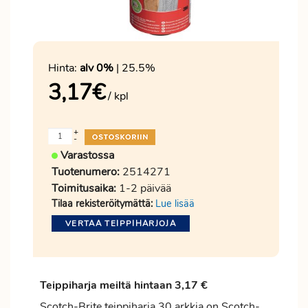
Hinta:
alv 0%
| 25.5%
3,17
€
/ kpl
+
-
Varastossa
Tuotenumero:
2514271
Toimitusaika:
1-2 päivää
Tilaa rekisteröitymättä:
Lue lisää
VERTAA TEIPPIHARJOJA
Teippiharja meiltä hintaan 3,17 €
Scotch-Brite teippiharja 30 arkkia on Scotch-