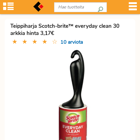
Teippiharja Scotch-brite™ everyday clean 30
arkkia hinta 3,17€
★
★
★
★
☆
10 arviota