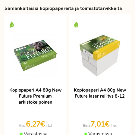
Samankaltaisia kopiopapereita ja toimistotarvikkeita
Kopiopaperi A4 80g New
Kopiopaperi A4 80g New
Future Premium
Future laser rei'itys 8-12
arkistokelpoinen
6,27€
7,01€
/ kpl
/ kpl
Hinta
Hinta
Varastossa
Varastossa