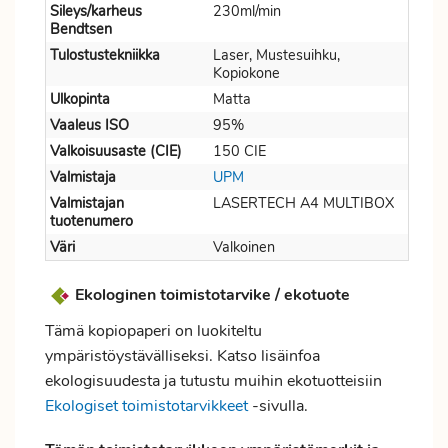
Sileys/karheus
230ml/min
Bendtsen
Tulostustekniikka
Laser, Mustesuihku,
Kopiokone
Ulkopinta
Matta
Vaaleus ISO
95%
Valkoisuusaste (CIE)
150 CIE
Valmistaja
UPM
Valmistajan
LASERTECH A4 MULTIBOX
tuotenumero
Väri
Valkoinen
Ekologinen toimistotarvike / ekotuote
Tämä kopiopaperi on luokiteltu
ympäristöystävälliseksi. Katso lisäinfoa
ekologisuudesta ja tutustu muihin ekotuotteisiin
Ekologiset toimistotarvikkeet
-sivulla.