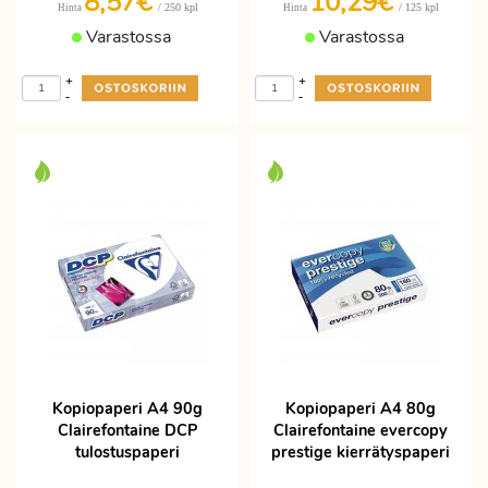
8,57€
10,29€
/ 250 kpl
/ 125 kpl
Hinta
Hinta
Varastossa
Varastossa
+
+
-
-
Kopiopaperi A4 90g
Kopiopaperi A4 80g
Clairefontaine DCP
Clairefontaine evercopy
tulostuspaperi
prestige kierrätyspaperi