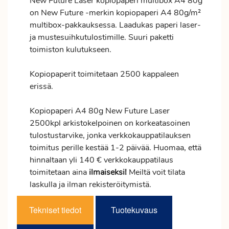
New Future Laser kopiopaperi multibox A4 80g
on New Future -merkin kopiopaperi A4 80g/m²
multibox-pakkauksessa. Laadukas paperi laser-
ja mustesuihkutulostimille. Suuri paketti
toimiston kulutukseen.
Kopiopaperit toimitetaan 2500 kappaleen
erissä.
Kopiopaperi A4 80g New Future Laser
2500kpl arkistokelpoinen on korkeatasoinen
tulostustarvike, jonka verkkokauppatilauksen
toimitus
perille kestää 1-2 päivää. Huomaa, että
hinnaltaan yli 140 € verkkokauppatilaus
toimitetaan aina
ilmaiseksi!
Meiltä voit tilata
laskulla ja ilman rekisteröitymistä.
Tekniset tiedot
Tuotekuvaus