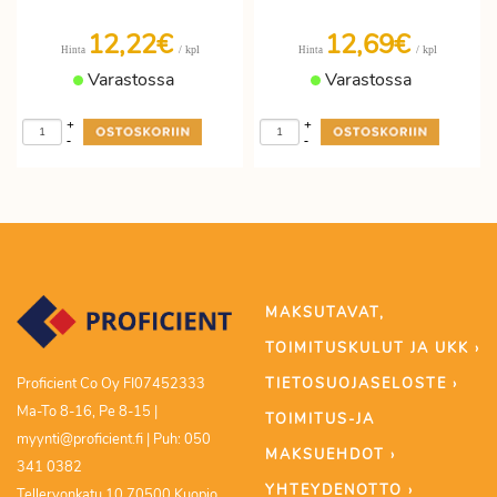
12,22€
12,69€
/ kpl
/ kpl
Hinta
Hinta
Varastossa
Varastossa
+
+
-
-
MAKSUTAVAT,
TOIMITUSKULUT JA UKK ›
TIETOSUOJASELOSTE ›
Proficient Co Oy FI07452333
Ma-To 8-16, Pe 8-15 |
TOIMITUS-JA
myynti@proficient.fi | Puh: 050
MAKSUEHDOT ›
341 0382
YHTEYDENOTTO ›
Tellervonkatu 10 70500 Kuopio