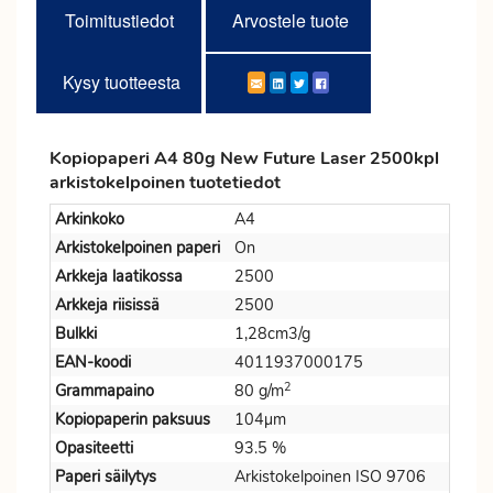
Toimitustiedot
Arvostele tuote
Kysy tuotteesta
Kopiopaperi A4 80g New Future Laser 2500kpl
arkistokelpoinen tuotetiedot
Arkinkoko
A4
Arkistokelpoinen paperi
On
Arkkeja laatikossa
2500
Arkkeja riisissä
2500
Bulkki
1,28cm3/g
EAN-koodi
4011937000175
2
Grammapaino
80 g/m
Kopiopaperin paksuus
104µm
Opasiteetti
93.5 %
Paperi säilytys
Arkistokelpoinen ISO 9706