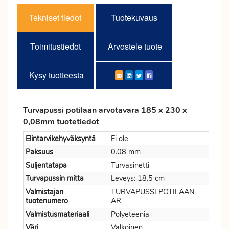
Tekniset tiedot
Tuotekuvaus
Toimitustiedot
Arvostele tuote
Kysy tuotteesta
Turvapussi potilaan arvotavara 185 x 230 x
0,08mm tuotetiedot
Elintarvikehyväksyntä
Ei ole
Paksuus
0.08 mm
Suljentatapa
Turvasinetti
Turvapussin mitta
Leveys: 18.5 cm
Valmistajan
TURVAPUSSI POTILAAN
tuotenumero
AR
Valmistusmateriaali
Polyeteenia
Väri
Valkoinen