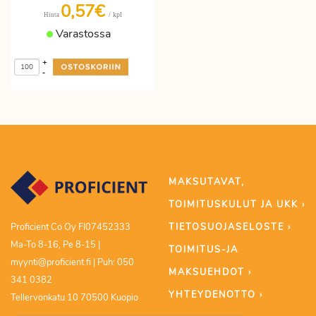
0,57€
/ kpl
Hinta
Varastossa
+
-
MAKSUTAVAT,
TOIMITUSKULUT JA UKK ›
TIETOSUOJASELOSTE ›
Proficient Co Oy FI07452333
Ma-To 8-16, Pe 8-15 |
TOIMITUS-JA
myynti@proficient.fi | Puh: 050
MAKSUEHDOT ›
341 0382
YHTEYDENOTTO ›
Tellervonkatu 10 70500 Kuopio