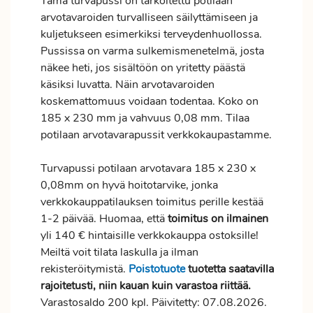
Tämä turvapussi on tarkoitettu potilaan
arvotavaroiden turvalliseen säilyttämiseen ja
kuljetukseen esimerkiksi terveydenhuollossa.
Pussissa on varma sulkemismenetelmä, josta
näkee heti, jos sisältöön on yritetty päästä
käsiksi luvatta. Näin arvotavaroiden
koskemattomuus voidaan todentaa. Koko on
185 x 230 mm ja vahvuus 0,08 mm. Tilaa
potilaan arvotavarapussit verkkokaupastamme.
Turvapussi potilaan arvotavara 185 x 230 x
0,08mm on hyvä hoitotarvike, jonka
verkkokauppatilauksen
toimitus
perille kestää
1-2 päivää. Huomaa, että
toimitus
on ilmainen
yli 140 € hintaisille verkkokauppa ostoksille!
Meiltä voit tilata laskulla ja ilman
rekisteröitymistä.
Poistotuote
tuotetta saatavilla
rajoitetusti, niin kauan kuin varastoa riittää.
Varastosaldo 200 kpl. Päivitetty: 07.08.2026.