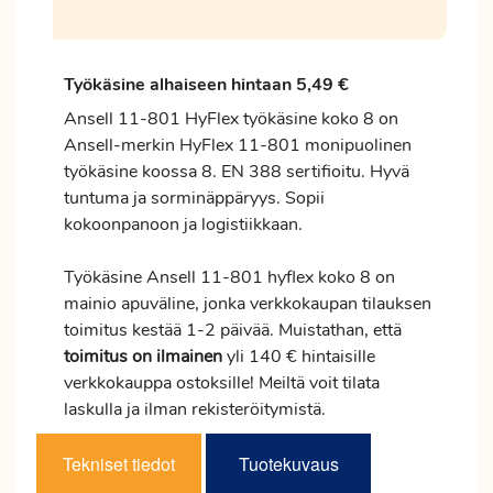
Työkäsine alhaiseen hintaan 5,49 €
Ansell 11-801 HyFlex työkäsine koko 8 on
Ansell-merkin HyFlex 11-801 monipuolinen
työkäsine koossa 8. EN 388 sertifioitu. Hyvä
tuntuma ja sorminäppäryys. Sopii
kokoonpanoon ja logistiikkaan.
Työkäsine Ansell 11-801 hyflex koko 8 on
mainio apuväline, jonka verkkokaupan tilauksen
toimitus
kestää 1-2 päivää. Muistathan, että
toimitus
on ilmainen
yli 140 € hintaisille
verkkokauppa ostoksille! Meiltä voit tilata
laskulla ja ilman rekisteröitymistä.
Tekniset tiedot
Tuotekuvaus