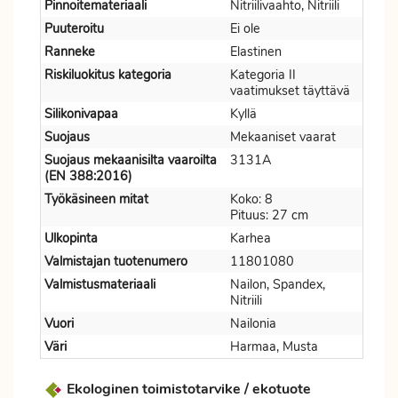
Pinnoitemateriaali
Nitriilivaahto, Nitriili
Puuteroitu
Ei ole
Ranneke
Elastinen
Riskiluokitus kategoria
Kategoria II
vaatimukset täyttävä
Silikonivapaa
Kyllä
Suojaus
Mekaaniset vaarat
Suojaus mekaanisilta vaaroilta
3131A
(EN 388:2016)
Työkäsineen mitat
Koko: 8
Pituus: 27 cm
Ulkopinta
Karhea
Valmistajan tuotenumero
11801080
Valmistusmateriaali
Nailon, Spandex,
Nitriili
Vuori
Nailonia
Väri
Harmaa, Musta
Ekologinen toimistotarvike / ekotuote