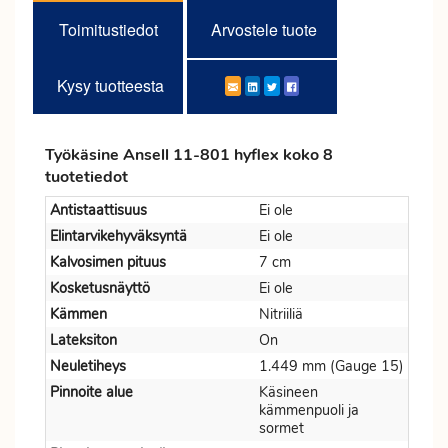
Toimitustiedot
Arvostele tuote
Kysy tuotteesta
Työkäsine Ansell 11-801 hyflex koko 8
tuotetiedot
Antistaattisuus
Ei ole
Elintarvikehyväksyntä
Ei ole
Kalvosimen pituus
7 cm
Kosketusnäyttö
Ei ole
Kämmen
Nitriiliä
Lateksiton
On
Neuletiheys
1.449 mm (Gauge 15)
Pinnoite alue
Käsineen
kämmenpuoli ja
sormet