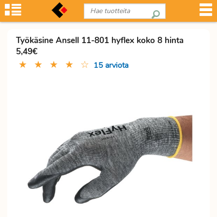
Työkäsine Ansell 11-801 hyflex koko 8 hinta
5,49€
★
★
★
★
☆
15 arviota