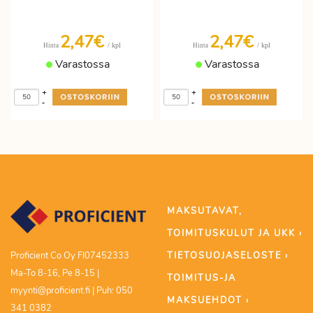
2,47€
2,47€
/ kpl
/ kpl
Hinta
Hinta
Varastossa
Varastossa
+
+
-
-
MAKSUTAVAT,
TOIMITUSKULUT JA UKK ›
TIETOSUOJASELOSTE ›
Proficient Co Oy FI07452333
Ma-To 8-16, Pe 8-15 |
TOIMITUS-JA
myynti@proficient.fi | Puh: 050
MAKSUEHDOT ›
341 0382