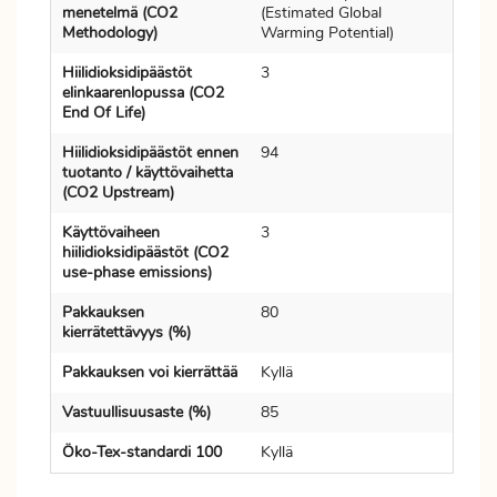
menetelmä (CO2
(Estimated Global
Methodology)
Warming Potential)
Hiilidioksidipäästöt
3
elinkaarenlopussa (CO2
End Of Life)
Hiilidioksidipäästöt ennen
94
tuotanto / käyttövaihetta
(CO2 Upstream)
Käyttövaiheen
3
hiilidioksidipäästöt (CO2
use-phase emissions)
Pakkauksen
80
kierrätettävyys (%)
Pakkauksen voi kierrättää
Kyllä
Vastuullisuusaste (%)
85
Öko-Tex-standardi 100
Kyllä