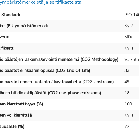
ympäristömerkeistä ja sertifikaateista
.
 Standardi
ISO 14
bel (EU ympäristömerkki)
Kyllä
itus
MIX
fikaatti
Kyllä
ksidipäästöjen laskemis/arviointi menetelmä (CO2 Methodology)
Vaikutu
sidipäästöt elinkaarenlopussa (CO2 End Of Life)
33
ksidipäästöt ennen tuotanto / käyttövaihetta (CO2 Upstream)
49
iheen hiilidioksidipäästöt (CO2 use-phase emissions)
18
en kierrätettävyys (%)
100
en voi kierrättää
Kyllä
isuusaste (%)
72