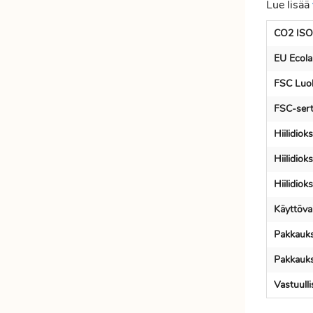
Lue lisää
Etätyöhön
Värinauhat
CO2 ISO
Työkalut
EU Ecola
FSC Luok
FSC-serti
Hiilidio
Hiilidiok
Hiilidio
Käyttöva
Pakkauks
Pakkauks
Vastuull