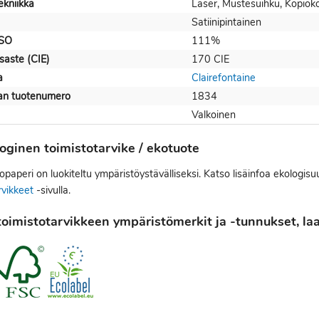
ekniikka
Laser, Mustesuihku, Kopioko
Satiinipintainen
ISO
111%
saste (CIE)
170 CIE
a
Clairefontaine
jan tuotenumero
1834
Valkoinen
oginen toimistotarvike / ekotuote
paperi on luokiteltu ympäristöystävälliseksi. Katso lisäinfoa ekologisu
rvikkeet
-sivulla.
oimistotarvikkeen ympäristömerkit ja -tunnukset, laat