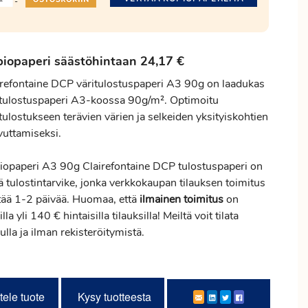
-
iopaperi säästöhintaan 24,17 €
irefontaine DCP väritulostuspaperi A3 90g on laadukas
itulostuspaperi A3-koossa 90g/m². Optimoitu
tulostukseen terävien värien ja selkeiden yksityiskohtien
vuttamiseksi.
iopaperi A3 90g Clairefontaine DCP tulostuspaperi on
ä tulostintarvike, jonka verkkokaupan tilauksen
toimitus
tää 1-2 päivää. Huomaa, että
ilmainen
toimitus
on
illa yli 140 € hintaisilla tilauksilla! Meiltä voit tilata
ulla ja ilman rekisteröitymistä.
tele tuote
Kysy tuotteesta