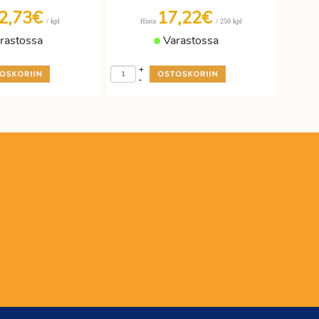
2,73€
17,22€
/ kpl
/ 250 kpl
Hinta
rastossa
Varastossa
+
-