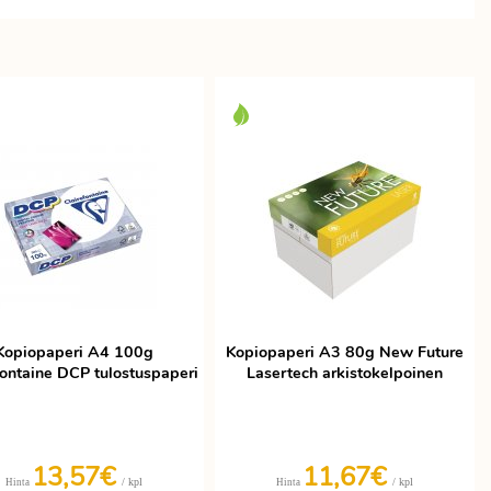
Kopiopaperi A4 100g
Kopiopaperi A3 80g New Future
fontaine DCP tulostuspaperi
Lasertech arkistokelpoinen
13,57€
11,67€
/ kpl
/ kpl
Hinta
Hinta