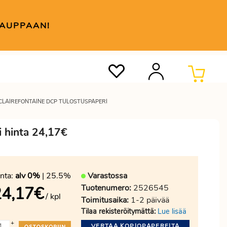
KAUPPAAN!
 CLAIREFONTAINE DCP TULOSTUSPAPERI
i hinta 24,17€
nta:
alv 0%
| 25.5%
Varastossa
Tuotenumero:
2526545
24,17
€
/ kpl
Toimitusaika:
1-2 päivää
Tilaa rekisteröitymättä:
Lue lisää
+
VERTAA KOPIOPAPEREITA