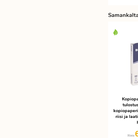
Samankaltai
Kopiopa
tulostu
kopiopaperi
riisi ja la
Hinta