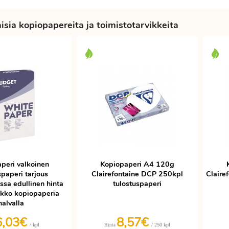
sia kopiopapereita ja toimistotarvikkeita
peri valkoinen
Kopiopaperi A4 120g
spaperi tarjous
Clairefontaine DCP 250kpl
Claire
ssa edullinen hinta
tulostuspaperi
atikko kopiopaperia
halvalla
6,03€
8,57€
/ kpl
/ 250 kpl
Hinta