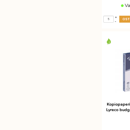
Va
+
-
Kopiopaperi
Lyreco budg