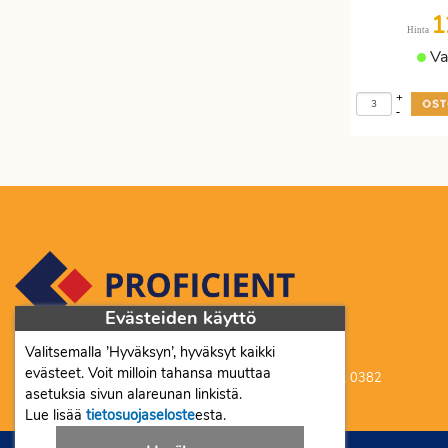
1
Hinta
Va
+
-
Evästeiden käyttö
Valitsemalla ’Hyväksyn’, hyväksyt kaikki
Proficient Co Oy FI07452333
evästeet. Voit milloin tahansa muuttaa
Ma-To 8-16, Pe 8-15 | myynti@proficient.fi | Puh: 050 341 0382
asetuksia sivun alareunan linkistä.
Tellervonkatu 10 70500 Kuopio
Lue lisää
tietosuojaseloste
esta.