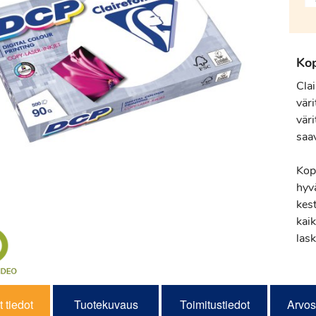
Kop
Cla
vär
väri
saa
Kop
hyv
kes
kaik
lask
 tiedot
Tuotekuvaus
Toimitustiedot
Arvos