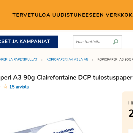
TERVETULOA UUDISTUNEESEEN VERKKO
KSET JA KAMPANJAT
APERI JA PAPERIRULLAT
KOPIOPAPERI A4 A3 JA A5
KOPIOPAPERI A3 90G
peri A3 90g Clairefontaine DCP tulostuspaper
★
☆
15 arviota
Hi