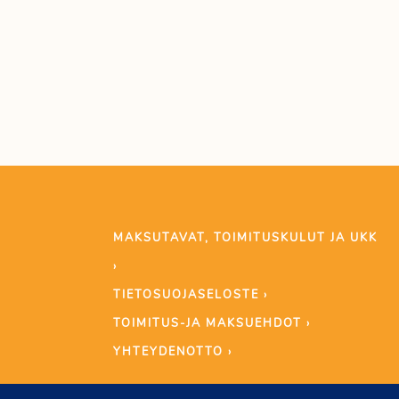
MAKSUTAVAT, TOIMITUSKULUT JA UKK
›
TIETOSUOJASELOSTE ›
TOIMITUS-JA MAKSUEHDOT ›
YHTEYDENOTTO ›