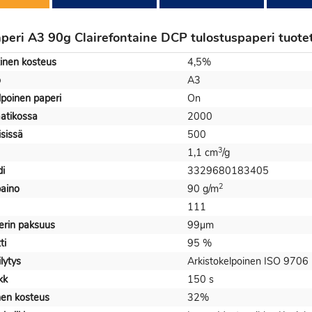
peri A3 90g Clairefontaine DCP tulostuspaperi tuote
inen kosteus
4,5%
o
A3
lpoinen paperi
On
aatikossa
2000
isissä
500
3
1,1 cm
/g
i
3329680183405
2
aino
90 g/m
111
erin paksuus
99µm
ti
95 %
lytys
Arkistokelpoinen ISO 9706
kk
150 s
nen kosteus
32%