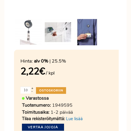
Hinta:
alv 0%
| 25.5%
2,22
€
/ kpl
+
-
Varastossa
Tuotenumero:
1949595
Toimitusaika:
1-2 päivää
Tilaa rekisteröitymättä:
Lue lisää
VERTAA JOJOJA