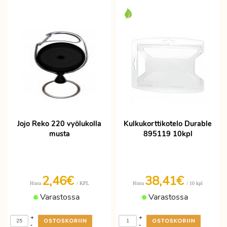
Jojo Reko 220 vyölukolla
Kulkukorttikotelo Durable
musta
895119 10kpl
2,46€
38,41€
/ KPL
/ 10 kpl
Hinta
Hinta
Varastossa
Varastossa
+
+
-
-