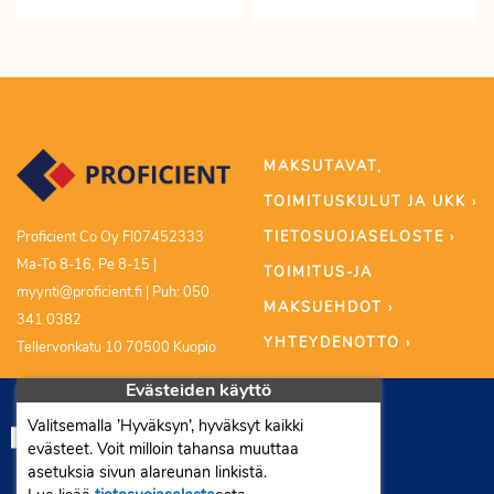
MAKSUTAVAT,
TOIMITUSKULUT JA UKK ›
TIETOSUOJASELOSTE ›
Proficient Co Oy FI07452333
Ma-To 8-16, Pe 8-15 |
TOIMITUS-JA
myynti@proficient.fi | Puh: 050
MAKSUEHDOT ›
341 0382
YHTEYDENOTTO ›
Tellervonkatu 10 70500 Kuopio
Evästeiden käyttö
Valitsemalla ’Hyväksyn’, hyväksyt kaikki
evästeet. Voit milloin tahansa muuttaa
asetuksia sivun alareunan linkistä.