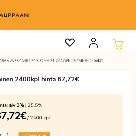
KAUPPAAN!
RRA AVERY 3451 70 X 37MM 24-OSAINEN KELTAINEN 2400KPL
ainen 2400kpl hinta 67,72€
nta:
alv 0%
| 25.5%
67,72
€
/ 2400 kpl
+