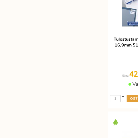
Tulostustar
16,9mm 51
42
Hinta
Va
+
-