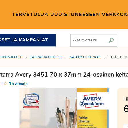
TERVETULOA UUDISTUNEESEEN VERKKO
KSET JA KAMPANJAT
TOTARVIKKEET
TARRAT JA ETIKETIT
VALKOISET TARRAT
TULOSTUSTA
starra Avery 3451 70 x 37mm 24-osainen kelt
★
☆
15 arviota
Hi