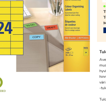
T
T
M
Tul
Aver
mus
hyvi
hin
vär
-tu
Tul