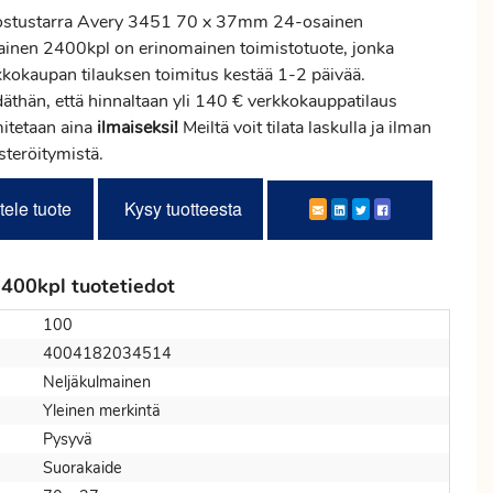
ostustarra Avery 3451 70 x 37mm 24-osainen
tainen 2400kpl on erinomainen toimistotuote, jonka
kkokaupan tilauksen
toimitus
kestää 1-2 päivää.
däthän, että hinnaltaan yli 140 € verkkokauppatilaus
mitetaan aina
ilmaiseksi!
Meiltä voit tilata laskulla ja ilman
steröitymistä.
tele tuote
Kysy tuotteesta
400kpl tuotetiedot
100
4004182034514
Neljäkulmainen
Yleinen merkintä
Pysyvä
Suorakaide