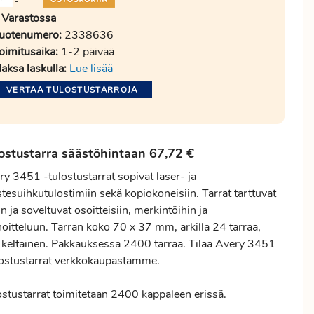
-
Varastossa
uotenumero:
2338636
oimitusaika:
1-2 päivää
aksa laskulla:
Lue lisää
VERTAA TULOSTUSTARROJA
ostustarra säästöhintaan 67,72 €
y 3451 -tulostustarrat sopivat laser- ja
tesuihkutulostimiin sekä kopiokoneisiin. Tarrat tarttuvat
n ja soveltuvat osoitteisiin, merkintöihin ja
noitteluun. Tarran koko 70 x 37 mm, arkilla 24 tarraa,
i keltainen. Pakkauksessa 2400 tarraa. Tilaa Avery 3451
lostustarrat verkkokaupastamme.
ostustarrat toimitetaan 2400 kappaleen erissä.