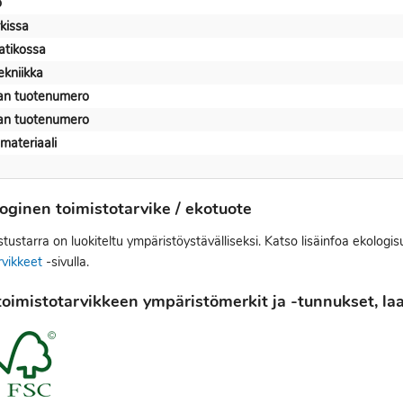
o
rkissa
aatikossa
ekniikka
jan tuotenumero
jan tuotenumero
materiaali
oginen toimistotarvike / ekotuote
tustarra on luokiteltu ympäristöystävälliseksi. Katso lisäinfoa ekologi
rvikkeet
-sivulla.
oimistotarvikkeen ympäristömerkit ja -tunnukset, laat