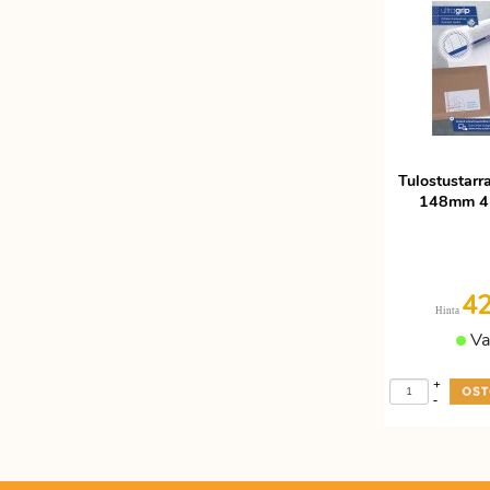
Tulostustar
148mm 4-
4
Hinta
Va
+
-