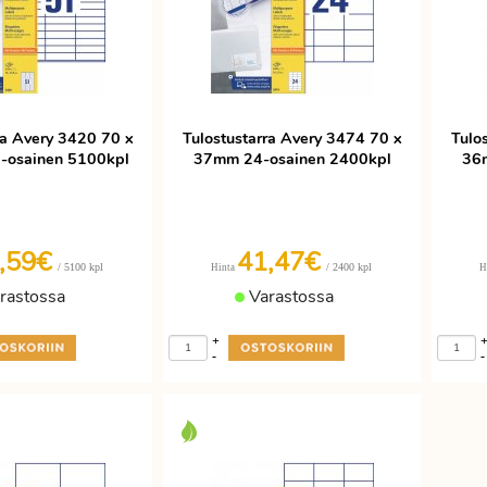
ra Avery 3420 70 x
Tulostustarra Avery 3474 70 x
Tulo
-osainen 5100kpl
37mm 24-osainen 2400kpl
36
,59€
41,47€
/ 5100 kpl
/ 2400 kpl
Hinta
H
rastossa
Varastossa
+
-
-