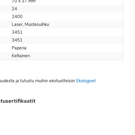
70 x 37 mm
24
2400
Laser, Mustesuihku
3451
3451
Paperia
Keltainen
suudesta ja tutustu muihin ekotuotteisiin
Ekologiset
usertifikaatit