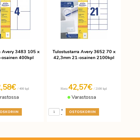
ra Avery 3483 105 x
Tulostustarra Avery 3652 70 x
osainen 400kpl
42,3mm 21-osainen 2100kpl
2,58€
42,57€
/ 400 kpl
/ 2100 kpl
Hinta
rastossa
Varastossa
+
-