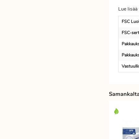
Etätyöhön
Värinauhat
Lue lisää
Työkalut
FSC Luok
FSC-serti
Pakkauks
Pakkauks
Vastuull
Samankaltai