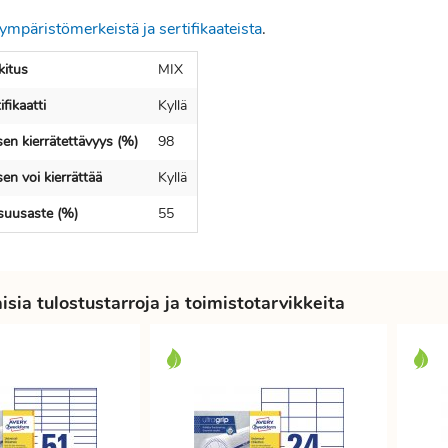
ympäristömerkeistä ja sertifikaateista
.
itus
MIX
fikaatti
Kyllä
en kierrätettävyys (%)
98
en voi kierrättää
Kyllä
isuusaste (%)
55
sia tulostustarroja ja toimistotarvikkeita