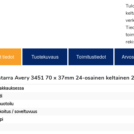
Tul
kel
ver
Tie
toi
reki
 tiedot
Tuotekuvaus
Toimitustiedot
Arvos
starra Avery 3451 70 x 37mm 24-osainen keltainen 2
pakkauksessa
i
uotoilu
koitus / soveltuvuus
pi