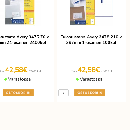
stustarra Avery 3475 70 x
Tulostustarra Avery 3478 210 x
mm 24-osainen 2400kpl
297mm 1-osainen 100kpl
42,58€
42,58€
/ 2400 kpl
/ 100 kpl
inta
Hinta
Varastossa
Varastossa
+
+
-