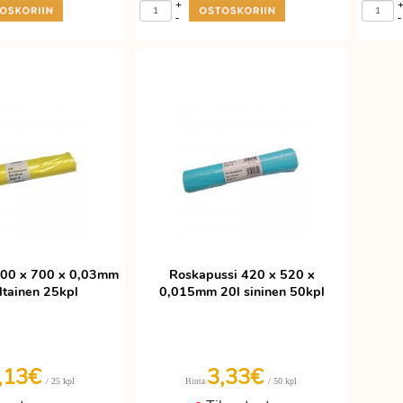
+
-
-
500 x 700 x 0,03mm
Roskapussi 420 x 520 x
ltainen 25kpl
0,015mm 20l sininen 50kpl
,13€
3,33€
/ 25 kpl
/ 50 kpl
Hinta