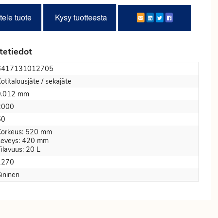
tele tuote
Kysy tuotteesta
tetiedot
6417131012705
otitalousjäte / sekajäte
0.012 mm
2000
50
Korkeus: 520 mm
Leveys: 420 mm
ilavuus: 20 L
1270
ininen