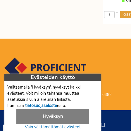
Va
+
-
Evästeiden käyttö
Valitsemalla ’Hyväksyn’, hyväksyt kaikki
Proficient Co Oy FI07452333
evästeet. Voit milloin tahansa muuttaa
Ma-To 8-16, Pe 8-15 | myynti@proficient.fi | Puh: 050 341 0382
asetuksia sivun alareunan linkistä.
Tellervonkatu 10 70500 Kuopio
Lue lisää
tietosuojaseloste
esta.
Hyväksyn
Vain välttämättömät evästeet