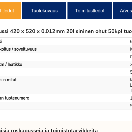
 tiedot
Tuotekuvaus
Toimitustiedot
Arvos
ssi 420 x 520 x 0.012mm 20l sininen ohut 50kpl tuo
i
koitus / soveltuvuus
K
km / laatikko
sin mitat
T
jan tuotenumero
S
sia roskapusseja ja toimistotarvikkeita