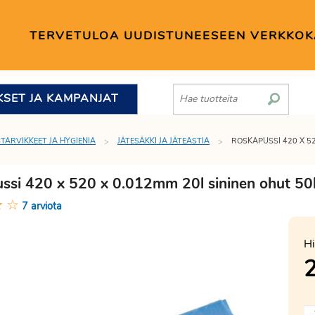
TERVETULOA UUDISTUNEESEEN VERKKO
KSET JA KAMPANJAT
STARVIKKEET JA HYGIENIA
JÄTESÄKKI JA JÄTEASTIA
ROSKAPUSSI 420 X 52
ssi 420 x 520 x 0.012mm 20l sininen ohut 50k
★
☆
7 arviota
Hi