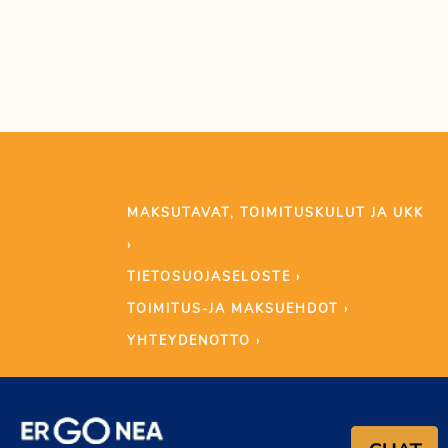
MAKSUTAVAT, TOIMITUSKULUT JA UKK
›
TIETOSUOJASELOSTE ›
TOIMITUS-JA MAKSUEHDOT ›
YHTEYDENOTTO ›