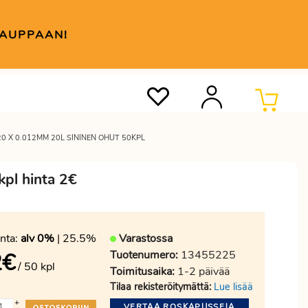
KAUPPAAN!
0 X 0.012MM 20L SININEN OHUT 50KPL
pl hinta 2€
nta:
alv 0%
| 25.5%
Varastossa
Tuotenumero:
13455225
2
€
/ 50 kpl
Toimitusaika:
1-2 päivää
Tilaa rekisteröitymättä:
Lue lisää
+
VERTAA ROSKAPUSSEJA