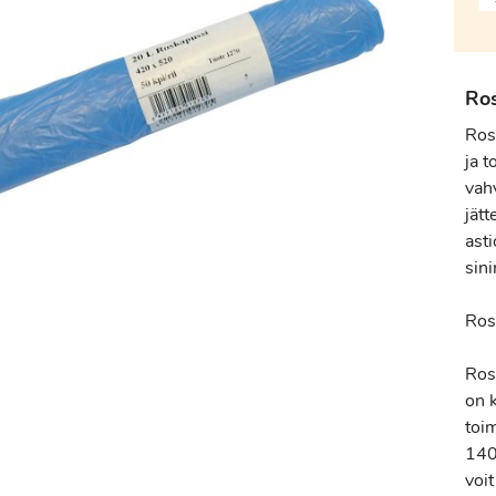
Ro
Ros
ja 
vah
jätt
asti
sin
Ros
Ros
on 
toi
140
voit