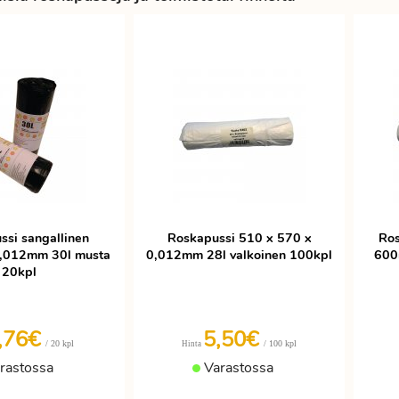
ssi sangallinen
Roskapussi 510 x 570 x
Ros
,012mm 30l musta
0,012mm 28l valkoinen 100kpl
600
20kpl
,76€
5,50€
/ 20 kpl
/ 100 kpl
Hinta
rastossa
Varastossa