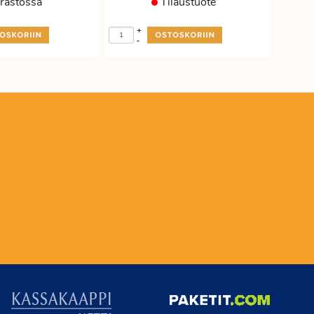
rastossa
Tilaustuote
+
-