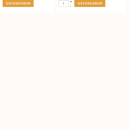
+
+
-