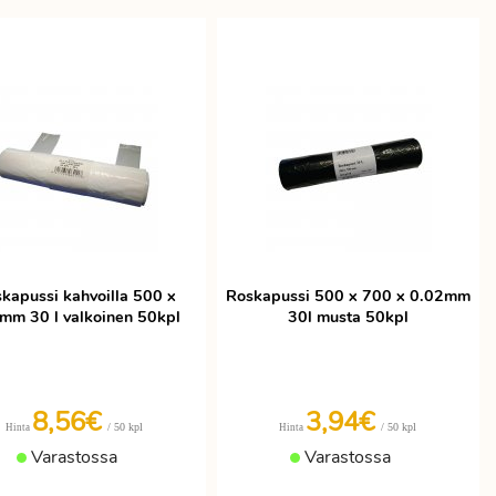
kapussi kahvoilla 500 x
Roskapussi 500 x 700 x 0.02mm
mm 30 l valkoinen 50kpl
30l musta 50kpl
8,56€
3,94€
/ 50 kpl
/ 50 kpl
Hinta
Hinta
Varastossa
Varastossa