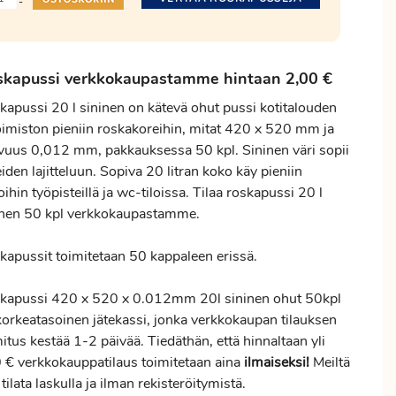
-
skapussi verkkokaupastamme hintaan 2,00 €
kapussi 20 l sininen on kätevä ohut pussi kotitalouden
toimiston pieniin roskakoreihin, mitat 420 x 520 mm ja
vuus 0,012 mm, pakkauksessa 50 kpl. Sininen väri sopii
eiden lajitteluun. Sopiva 20 litran koko käy pieniin
oihin työpisteillä ja wc-tiloissa. Tilaa roskapussi 20 l
inen 50 kpl verkkokaupastamme.
kapussit toimitetaan 50 kappaleen erissä.
kapussi 420 x 520 x 0.012mm 20l sininen ohut 50kpl
korkeatasoinen jätekassi, jonka verkkokaupan tilauksen
mitus
kestää 1-2 päivää. Tiedäthän, että hinnaltaan yli
 € verkkokauppatilaus toimitetaan aina
ilmaiseksi!
Meiltä
 tilata laskulla ja ilman rekisteröitymistä.