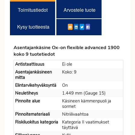
Toimitustiedot
Arvostele tuote
Kysy tuotteesta
Asentajankäsine Ox-on flexible advanced 1900
koko 9 tuotetiedot
Antistaattisuus
Ei ole
Asentajankäsineen
Koko: 9
mitta
Elintarvikehyväksyntä
On
Neuletiheys
1.449 mm (Gauge 15)
Pinnoite alue
Käsineen kämmenpuoli ja
sormet
Pinnoitemateriaali
Nitriilivaahtoa
Riskiluokitus kategoria
Kategoria II vaatimukset
täyttävä