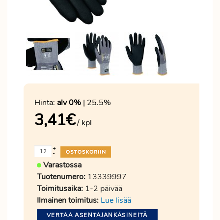
Hinta:
alv 0%
| 25.5%
3,41
€
/ kpl
+
-
Varastossa
Tuotenumero:
13339997
Toimitusaika:
1-2 päivää
Ilmainen toimitus:
Lue lisää
VERTAA ASENTAJANKÄSINEITÄ