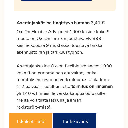
Asentajankäsine tingittyyn hintaan 3,41 €
Ox-On Flexible Advanced 1900 käsine koko 9
musta on Ox-On-merkin joustava EN 388 -
käsine koossa 9 mustassa. Joustava tarkka
asennustöihin ja tarkkuustyöhön.
Asentajankäsine Ox-on flexible advanced 1900
koko 9 on erinomainen apuväline, jonka
toimituksen kesto on verkkokaupasta tilattuna
1-2 päivää. Tiedäthän, että
toimitus
on ilmainen
yli 140 € hintaisille verkkokauppa ostoksille!
Meiltä voit tilata laskulla ja ilman
rekisteröitymistä.
Tekniset tiedot
Tuotekuvaus