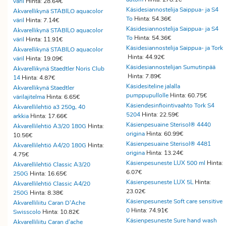
väril
Hinta: 28.64€
Käsidesiannostelija Saippua- ja S4
Akvarellikynä STABILO aquacolor
To
Hinta: 54.36€
väril
Hinta: 7.14€
Käsidesiannostelija Saippua- ja S4
Akvarellikynä STABILO aquacolor
To
Hinta: 54.36€
väril
Hinta: 11.91€
Käsidesiannostelija Saippua- ja Tork
Akvarellikynä STABILO aquacolor
Hinta: 44.92€
väril
Hinta: 19.09€
Käsidesiannostelijan Sumutinpää
Akvarellikynä Staedtler Noris Club
Hinta: 7.89€
14
Hinta: 4.87€
Käsidesiteline jalalla
Akvarellikynä Staedtler
pumppupullolle
Hinta: 60.75€
värilajitelma
Hinta: 6.65€
Käsiendesinfiointivaahto Tork S4
Akvarellilehtiö a3 250g, 40
5204
Hinta: 22.59€
arkkia
Hinta: 17.66€
Käsienpesuaine Sterisol® 4440
Akvarellilehtiö A3/20 180G
Hinta:
origina
Hinta: 60.99€
10.56€
Käsienpesuaine Sterisol® 4481
Akvarellilehtiö A4/20 180G
Hinta:
origina
Hinta: 13.24€
4.75€
Käsienpesuneste LUX 500 ml
Hinta:
Akvarellilehtiö Classic A3/20
6.07€
250G
Hinta: 16.65€
Käsienpesuneste LUX 5L
Hinta:
Akvarellilehtiö Classic A4/20
23.02€
250G
Hinta: 8.38€
Käsienpesuneste Soft care sensitive
Akvarelliliitu Caran D'Ache
0
Hinta: 74.91€
Swisscolo
Hinta: 10.82€
Käsienpesuneste Sure hand wash
Akvarelliliitu Caran d'ache