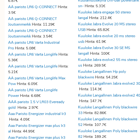
Kuulamustekynä Uni-ball powertank
6.87€
sn-
Hinta: 5.31€
AA paristo LR6 Q-CONNECT
Hinta:
Kuuloke Jabra engage 50 stereo
3.5€
langal
Hinta: 212.4€
AA paristo LR6 Q-CONNECT
Kuuloke Jabra Evolve 20 MS stereo
Joutsenmerkk
Hinta: 11.29€
USB
Hinta: 65.82€
AA paristo LR6 Q-CONNECT
Kuuloke Jabra evolve 20 ms stereo
Joutsenmerkk
Hinta: 3.54€
usb
Hinta: 61.9€
AA paristo LR6 Varta Industrial
Kuuloke Jabra Evolve 30 SE MS
Pro
Hinta: 5.08€
langall
Hinta: 100€
AA paristo LR6 Varta Longlife
Hinta:
Kuuloke Jabra evolve2 55 ms stereo
5.36€
us
Hinta: 269.5€
AA paristo LR6 Varta Longlife
Hinta:
Kuuloke Langallinen Hp poly
5.21€
blackwire
Hinta: 54.25€
AA paristo LR6 Varta Longlife Max
Kuuloke Langallinen Jabra evolve2 3
Pow
Hinta: 6.05€
Hinta: 114.3€
AA paristo LR6 Varta Longlife
Kuuloke Langallinen Jabra evolve2 4
Power
Hinta: 6.68€
Hinta: 147.7€
AAA paristo 1.5 V LR03 Eveready
Kuuloke Langallinen Poly blackwire
gold
Hinta: 2.97€
33
Hinta: 82.86€
Aaa Paristo Energizer industrial lr3
Kuuloke Langallinen Poly blackwire
Hinta: 4.05€
52
Hinta: 107.7€
Aaa Paristo Energizer max plus lr3
Kuuloke Langallinen Poly blackwire
al
Hinta: 44.95€
82
Hinta: 189.2€
Aaa Paristo Energizer max plus lr3