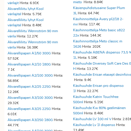
mieto
Hinta: 8.84€
värilajit
Hinta: 6.91€
Käsienpuhdistusaine Super Plum
Akvarelliliitu lyhyt Kool
3L
Hinta: 64.74€
värilajitel
Hinta: 5.75€
Käsihinnoittelija Avery pl2/18 2-
Akvarelliliitu lyhyt Kool
rivi
Hinta: 117.4€
värilajitel
Hinta: 8.48€
Käsihinnoittelija Meto basic s822
Akvarelliliitu Wennström 90 mm
22x
Hinta: 144.3€
värila
Hinta: 12.27€
Käsihinnoittelija Meto classic m
Akvarelliliitu Wennström 90 mm
1626
Hinta: 202€
värila
Hinta: 16.38€
Käsihuuhde ABENA dispenso 73,5 
Akvarellipaperi A1/50 300G
Hinta:
1L
Hinta: 5.18€
57.52€
Käsihuuhde Diversey Soft Care Des 
Akvarellipaperi A2/10 180G
Hinta:
H
Hinta: 13.27€
7.1€
Käsihuuhde Erisan etasept desinfoiv
Akvarellipaperi A2/100 300G
Hinta:
Hinta: 9.4€
56.85€
Käsihuuhde Erisan pro dispenso
Akvarellipaperi A2/25 225G
Hinta:
1l
Hinta: 22.27€
12.26€
Käsihuuhde Katrin Touchfree
Akvarellipaperi A3/100 300G
Hinta:
500ml
Hinta: 5.15€
29.32€
Käsihuuhde Kw 80% geelimäinen
Akvarellipaperi A3/25 225G
Hinta:
500ml
Hinta: 8.46€
6.01€
Käsihuuhde LV 100 ml V
Hinta: 2.81
Akvarellipaperi A3/250 180G
Hinta:
Käsihuuhde Lv 1l dispenso
Hinta:
44.77€
13.49€