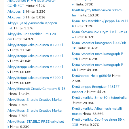
Akkuparisto NiMH ladattava Q-
v
Hinta: 378€
CONNECT
Hinta: 4.12€
Kynttilälyhty Iittala valkea 60mm
Akkuvesi 1l
Hinta: 3.23€
har
Hinta: 153.8€
Akkuvesi 5l
Hinta: 5.01€
Kynä Bx6 staedtler v/ peppa 140c6l1
Akryyli- ja öljyvärimaalauspaperi
6
Hinta: 312€
Fab
Hinta: 3.17€
Kynä Kaavamuovi Prym 1 x 1,5 m /3
Akryylikaulin Staedtler FIMO 20
+
Hinta: 6.37€
cm
Hinta: 14.97€
Kynä Staedtler lumograph 100 l/ 8b
Akryyliteippi kaksipuolinen A7200 1
1k
Hinta: 81.45€
x
Hinta: 31.14€
Kynä Staedtler mars lumograph l/
Akryyliteippi kaksipuolinen A7200 1
12b
Hinta: 6.79€
x
Hinta: 43.04€
Kynä Staedtler mars lumograph l/
Akryyliteippi kaksipuolinen A7200 1
6h
Hinta: 49.39€
x
Hinta: 60.68€
Kynäharppi Helix g05048
Hinta:
Akryyliteippi kaksipuolinen A7200 1
2.58€
x
Hinta: 60.68€
Kynälamppu Energizer 448177
Akryylitimantit Creativ Company 5-15
incpect 2
Hinta: 44.7€
Hinta: 15.84€
Kynälokerikko 3m c-50 + teippirulla,
Akryylitussi Sharpie Creative Marker
Hinta: 29.95€
Hinta: 7.79€
Kynälokerikko Alba mesh metalli
Akryylitussi Sharpie Creative Marker
musta
Hinta: 58.56€
Hinta: 7.79€
Kynälokerikko Cep 4-osainen 89 x
Akryylitussi STABILO FREE valkoiset
118
Hinta: 9.27€
k
Hinta: 9.23€