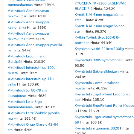
KYOCERA TK-1160 LASERVÄRI
tummanharmaa
Hinta: 1150€
BLACK 7,2
Hinta: 124.2€
Aktiivituoli Aeris muvman
Kyretti KAI 4 mm rengaspäinen
mikrokuituk
Hinta: 631€
steriil
Hinta: 4.28€
Aktiivituoli Aeris swopper
Kyretti KAI 7 mm rengaspäinen
keinonahka
Hinta: 859€
steriil
Hinta: 96.37€
Aktiivituoli Aeris swopper
Kytkin Tp-link tl-sg108-8 8-
mikrokuitu
Hinta: 909€
porttinen
Hinta: 44.34€
Aktiivituoli Aeris swopper pyörillä
Kyynärsauva 96-119cm 100kg
Hinta
m
Hinta: 947€
31.2€
Aktiivituoli ErgoFinland
Kyynärtuki 8805 symmetrinen
Hinta:
GetUpSit
Hinta: 210.3€
90.5€
Aktiivituoli Interstuhl up 100u
Kyynärtuki Bakkerelkhuizen
Hinta:
musta
Hinta: 189€
204.9€
Aktiivituoli Interstuhl up 110u
Kyynärtuki Contour Balance
valko
Hinta: 133.9€
musta
Hinta: 46.32€
Aktiivituoli Joi 58-79 cm
Kyynärtuki ErgoFinland Ergonomic
kaasujousel
Hinta: 463€
kein
Hinta: 105.1€
Aktiivituoli Leitz Ergo
Kyynärtuki ErgoFinland Roller Mouse
tummanharmaa
Hinta: 169.8€
R
Hinta: 115.2€
Aktiivituoli Leitz Wobble pyörillä
Kyynärtuki ErgoFinland symmetrinen
mu
Hinta: 162.4€
59
Hinta: 105.1€
Aktiivituoli Ongo Classic 42-64
Kyynärtuki ergonomic 8820
Hinta:
cm
Hinta: 429€
101.3€