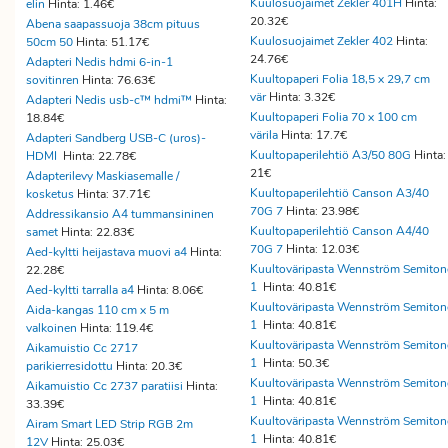
Kuulosuojaimet Zekler 401H
Hinta:
elin
Hinta: 1.46€
20.32€
Abena saapassuoja 38cm pituus
Kuulosuojaimet Zekler 402
Hinta:
50cm 50
Hinta: 51.17€
24.76€
Adapteri Nedis hdmi 6-in-1
Kuultopaperi Folia 18,5 x 29,7 cm
sovitinren
Hinta: 76.63€
vär
Hinta: 3.32€
Adapteri Nedis usb-c™ hdmi™
Hinta:
Kuultopaperi Folia 70 x 100 cm
18.84€
värila
Hinta: 17.7€
Adapteri Sandberg USB-C (uros)-
Kuultopaperilehtiö A3/50 80G
Hinta:
HDMI
Hinta: 22.78€
21€
Adapterilevy Maskiasemalle /
Kuultopaperilehtiö Canson A3/40
kosketus
Hinta: 37.71€
70G 7
Hinta: 23.98€
Addressikansio A4 tummansininen
Kuultopaperilehtiö Canson A4/40
samet
Hinta: 22.83€
70G 7
Hinta: 12.03€
Aed-kyltti heijastava muovi a4
Hinta:
Kuultoväripasta Wennström Semiton
22.28€
1
Hinta: 40.81€
Aed-kyltti tarralla a4
Hinta: 8.06€
Kuultoväripasta Wennström Semiton
Aida-kangas 110 cm x 5 m
1
Hinta: 40.81€
valkoinen
Hinta: 119.4€
Kuultoväripasta Wennström Semiton
Aikamuistio Cc 2717
1
Hinta: 50.3€
parikierresidottu
Hinta: 20.3€
Kuultoväripasta Wennström Semiton
Aikamuistio Cc 2737 paratiisi
Hinta:
1
Hinta: 40.81€
33.39€
Kuultoväripasta Wennström Semiton
Airam Smart LED Strip RGB 2m
1
Hinta: 40.81€
12V
Hinta: 25.03€