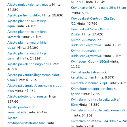
MFP M1
Hinta: 120.4€
Ajasto muistikalenteri, musta
Hinta:
Kuviokartonki Folia pallo 25 x 35 cm
54.28€
Hinta: 5.7€
Ajasto perhemuistikko
Hinta: 35.63€
Kuviosakset Centrum Zig Zag
Ajasto planner-muistikirja,
/12
Hinta: 40.79€
aqua
Hinta: 24.19€
Kuviosakset Scriva 8-in-1
Ajasto planner-muistikirja,
ZigZag
Hinta: 17.42€
laventeli
Hinta: 24.19€
Kylmä-kuumahaude
Ajasto planner-muistikirja,
uudelleenkäytettävä
Hinta: 1.67€
opaali
Hinta: 24.19€
Kylmä-kuumahaude
Ajasto planner-muistikirja,
uudelleenkäytettävä
Hinta: 2.49€
sammal
Hinta: 24.19€
Kylmägeeli Cool-x 150ml
Hinta:
Ajasto päivälehtiö/dagblock
Hinta:
11.1€
48.21€
Kylmähaude Salvequick
Ajasto päivämuis/dagsmemo sidot
kertakäyttöinen
Hinta: 8.57€
v.roo
Hinta: 41.73€
Kylmäkalle Iceman 2 kpl
Hinta: 2.45
Ajasto päivämuist/dagsmemo sidot
Kylmäkutisteteippi Isotelma Bu-
mus
Hinta: 41.73€
tylene
Hinta: 17.6€
Ajasto pöytäkrono, musta
Hinta:
Kylmälaminointirulla Leitz cs9 a4
137.6€
80m
Hinta: 48.38€
Ajasto pöytäkrono-
Kylmälaminointirulla Leitz xyron cs9
vuosipaketti
Hinta: 95.42€
Hinta: 54.15€
Ajasto
Kylmälaminointitasku a4 90mic + 24
pöytäpäivyri/datumvisare
Hinta:
m
Hinta: 22.94€