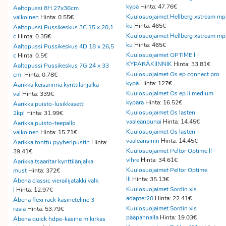
kypä
Hinta: 47.76€
Aaltopussi 8H 27x36cm
Kuulosuojaimet Hellberg xstream mp
valkoinen
Hinta: 0.55€
ku
Hinta: 465€
Aaltopussi Pussikeskus 3C 15 x 20,1
Kuulosuojaimet Hellberg xstream mp
c
Hinta: 0.35€
ku
Hinta: 465€
Aaltopussi Pussikeskus 4D 18 x 26,5
Kuulosuojaimet OPTIME I
c
Hinta: 0.5€
KYPÄRÄKIINNIK
Hinta: 33.81€
Aaltopussi Pussikeskus 7G 24 x 33
Kuulosuojaimet Os ep connect pro
cm
Hinta: 0.78€
kypä
Hinta: 127€
Aarikka keisarinna kynttilänjalka
Kuulosuojaimet Os ep ii medium
val
Hinta: 339€
kypärä
Hinta: 16.52€
Aarikka puisto-lusikkasetti
Kuulosuojaimet Os lasten
2kpl
Hinta: 31.99€
vaaleanpunai
Hinta: 14.45€
Aarikka puisto-teepallo
Kuulosuojaimet Os lasten
valkoinen
Hinta: 15.71€
vaaleansinin
Hinta: 14.45€
Aarikka tonttu pyyheripustin
Hinta:
Kuulosuojaimet Peltor Optime II
39.41€
vihre
Hinta: 34.61€
Aarikka tsaaritar kynttilänjalka
Kuulosuojaimet Peltor Optime
must
Hinta: 372€
III
Hinta: 35.13€
Abena classic vierailijatakki valk.
Kuulosuojaimet Sordin xls
l
Hinta: 12.97€
adapter20
Hinta: 22.41€
Abena flexi rack käsineteline 3
Kuulosuojaimet Sordin xls
rasia
Hinta: 53.79€
pääpannalla
Hinta: 19.03€
Abena quick hdpe-käsine m kirkas