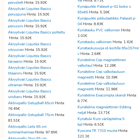
val
Hinta: 8.71€
peruskelt
Hinta: 15.92€
Kynäpurkki Palaset p-02 boksi s
Akryyliväri Liquitex Basics
65x65
Hinta: 5.16€
peruspuna
Hinta: 15.92€
Kynäpurkki pikkulaatikko Palaset p-
Akryyliväri Liquitex Basics
04
Hinta: 8.83€
perussini
Hinta: 15.92€
Kynätasku PVC valkoinen
Hinta:
Akryyliväri Liquitex Basics poltettu
1.01€
Hinta: 15.92€
Kynätasku valkoinen
Hinta: 1.42€
Akryyliväri Liquitex Basics
Kynätaskusuoja id-kortille 85x157m
sitruunan
Hinta: 15.92€
v
Hinta: 2.64€
Akryyliväri Liquitex Basics
Kynäteline Cep magneettinen
taivaansi
Hinta: 15.92€
valkotaul
Hinta: 12.28€
Akryyliväri Liquitex Basics
Kynäteline Cep valkotauluun
titaaninv
Hinta: 15.92€
magneetti
Hinta: 10.39€
Akryyliväri Liquitex Basics
Kynäteline Cep valkotauluun
ultramari
Hinta: 15.92€
magneetti
Hinta: 11.96€
Akryyliväri Liquitex Basics
Kynäteline Exacompta skandi
Hinta:
viridianv
Hinta: 15.92€
6.77€
Aktiivipallo Getupball 65cm
Hinta:
Kynäteline magneettinen Edding
76.45€
neljäl
Hinta: 13.71€
Aktiivipallo Getupball 75cm
Hinta:
Kynätuki Kum värilajitelma 5
81.51€
kpl
Hinta: 6.51€
Aktiivipallo Leitz 65 cm
Kyocera TK 7310 musta
Hinta:
tummanharmaa
Hinta: 97.85€
121.1€
Aktiivipallo Stoo 65 cm