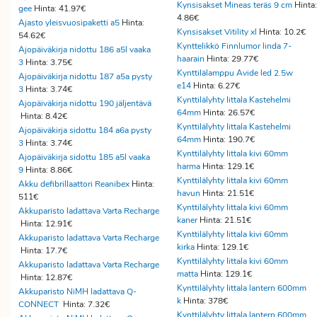
Kynsisakset Mineas teräs 9 cm
Hinta:
gee
Hinta: 41.97€
4.86€
Ajasto yleisvuosipaketti a5
Hinta:
Kynsisakset Vitility xl
Hinta: 10.2€
54.62€
Kynttelikkö Finnlumor linda 7-
Ajopäiväkirja nidottu 186 a5l vaaka
haarain
Hinta: 29.77€
3
Hinta: 3.75€
Kynttilälamppu Avide led 2.5w
Ajopäiväkirja nidottu 187 a5a pysty
e14
Hinta: 6.27€
3
Hinta: 3.74€
Kynttilälyhty Iittala Kastehelmi
Ajopäiväkirja nidottu 190 jäljentävä
64mm
Hinta: 26.57€
Hinta: 8.42€
Kynttilälyhty Iittala Kastehelmi
Ajopäiväkirja sidottu 184 a6a pysty
64mm
Hinta: 190.7€
3
Hinta: 3.74€
Kynttilälyhty Iittala kivi 60mm
Ajopäiväkirja sidottu 185 a5l vaaka
harma
Hinta: 129.1€
9
Hinta: 8.86€
Kynttilälyhty Iittala kivi 60mm
Akku defibrillaattori Reanibex
Hinta:
havun
Hinta: 21.51€
511€
Kynttilälyhty Iittala kivi 60mm
Akkuparisto ladattava Varta Recharge
kaner
Hinta: 21.51€
Hinta: 12.91€
Kynttilälyhty Iittala kivi 60mm
Akkuparisto ladattava Varta Recharge
kirka
Hinta: 129.1€
Hinta: 17.7€
Kynttilälyhty Iittala kivi 60mm
Akkuparisto ladattava Varta Recharge
matta
Hinta: 129.1€
Hinta: 12.87€
Kynttilälyhty Iittala lantern 600mm
Akkuparisto NiMH ladattava Q-
k
Hinta: 378€
CONNECT
Hinta: 7.32€
Kynttilälyhty Iittala lantern 600mm