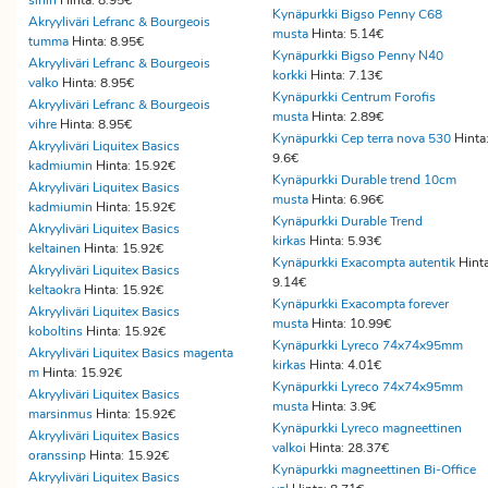
sinin
Hinta: 8.95€
Kynäpurkki Bigso Penny C68
Akryyliväri Lefranc & Bourgeois
musta
Hinta: 5.14€
tumma
Hinta: 8.95€
Kynäpurkki Bigso Penny N40
Akryyliväri Lefranc & Bourgeois
korkki
Hinta: 7.13€
valko
Hinta: 8.95€
Kynäpurkki Centrum Forofis
Akryyliväri Lefranc & Bourgeois
musta
Hinta: 2.89€
vihre
Hinta: 8.95€
Kynäpurkki Cep terra nova 530
Hinta
Akryyliväri Liquitex Basics
9.6€
kadmiumin
Hinta: 15.92€
Kynäpurkki Durable trend 10cm
Akryyliväri Liquitex Basics
musta
Hinta: 6.96€
kadmiumin
Hinta: 15.92€
Kynäpurkki Durable Trend
Akryyliväri Liquitex Basics
kirkas
Hinta: 5.93€
keltainen
Hinta: 15.92€
Kynäpurkki Exacompta autentik
Hinta
Akryyliväri Liquitex Basics
9.14€
keltaokra
Hinta: 15.92€
Kynäpurkki Exacompta forever
Akryyliväri Liquitex Basics
musta
Hinta: 10.99€
koboltins
Hinta: 15.92€
Kynäpurkki Lyreco 74x74x95mm
Akryyliväri Liquitex Basics magenta
kirkas
Hinta: 4.01€
m
Hinta: 15.92€
Kynäpurkki Lyreco 74x74x95mm
Akryyliväri Liquitex Basics
musta
Hinta: 3.9€
marsinmus
Hinta: 15.92€
Kynäpurkki Lyreco magneettinen
Akryyliväri Liquitex Basics
valkoi
Hinta: 28.37€
oranssinp
Hinta: 15.92€
Kynäpurkki magneettinen Bi-Office
Akryyliväri Liquitex Basics