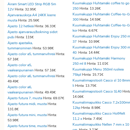
Kuumakuppi Huhtamäki coffee to go
Airam Smart LED Strip RGB 5m
250
Hinta: 13.26€
12V
Hinta: 32.95€
Kuumakuppi Huhtamäki Coffee-to-G
Ajanvarauskirja A4 24KK kierre
300
Hinta: 14.59€
musta
Hinta: 25.56€
Kuumakuppi Huhtamäki Coffee-to-G
Ajasto 12 hetkeä
Hinta: 36.33€
kor
Hinta: 6.67€
Ajasto ajanvaraus/bokning sidot
Kuumakuppi Huhtamäki Enjoy 250 m
pv/si
Hinta: 115€
37
Hinta: 10.99€
Ajasto ajastaika,
Kuumakuppi Huhtamäki Enjoy 300 m
tummansininen
Hinta: 53.98€
40
Hinta: 14.44€
Ajasto color a5, tummanvihreä
Hinta:
Kuumakuppi Huhtamäki Harmony
57.16€
250 ml 8
Hinta: 11.01€
Ajasto color a5,
Kuumakuppi Menu 350ml ruskea
vaaleanpunainen
Hinta: 57.16€
75kpl
Hinta: 15.71€
Ajasto color a6, tummanvihreä
Hinta:
Kuumaliimapistooli Casco sl 10 8mm
49.49€
li
Hinta: 13.75€
Ajasto color a6,
Kuumaliimapistooli Casco SL40
Hint
vaaleanpunainen
Hinta: 49.49€
14.06€
Ajasto futura 7, musta
Hinta: 69.07€
Kuumaliimapuikko Casco 7,2x100m
Ajasto futura midi, musta
Hinta:
12kp
Hinta: 8.98€
131.8€
Kuumaliimapuikko Casco HotMelt
Ajasto futura mini, musta
Hinta:
11,2 x
Hinta: 7.45€
53.98€
Kuumaliimapuikko Nellen 7 mm x 10
Ajasto futura time, musta
Hinta:
cm
Hinta: 3.13€