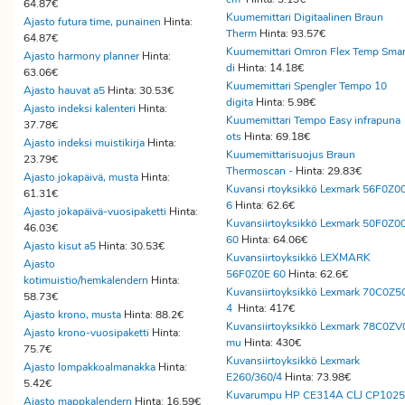
64.87€
Kuumemittari Digitaalinen Braun
Ajasto futura time, punainen
Hinta:
Therm
Hinta: 93.57€
64.87€
Kuumemittari Omron Flex Temp Smar
Ajasto harmony planner
Hinta:
di
Hinta: 14.18€
63.06€
Kuumemittari Spengler Tempo 10
Ajasto hauvat a5
Hinta: 30.53€
digita
Hinta: 5.98€
Ajasto indeksi kalenteri
Hinta:
Kuumemittari Tempo Easy infrapuna
37.78€
ots
Hinta: 69.18€
Ajasto indeksi muistikirja
Hinta:
Kuumemittarisuojus Braun
23.79€
Thermoscan -
Hinta: 29.83€
Ajasto jokapäivä, musta
Hinta:
Kuvansi rtoyksikkö Lexmark 56F0Z0
61.31€
6
Hinta: 62.6€
Ajasto jokapäivä-vuosipaketti
Hinta:
Kuvansiirtoyksikkö Lexmark 50F0Z0
46.03€
60
Hinta: 64.06€
Ajasto kisut a5
Hinta: 30.53€
Kuvansiirtoyksikkö LEXMARK
Ajasto
56F0Z0E 60
Hinta: 62.6€
kotimuistio/hemkalendern
Hinta:
Kuvansiirtoyksikkö Lexmark 70C0Z5
58.73€
4
Hinta: 417€
Ajasto krono, musta
Hinta: 88.2€
Kuvansiirtoyksikkö Lexmark 78C0ZV
Ajasto krono-vuosipaketti
Hinta:
mu
Hinta: 430€
75.7€
Kuvansiirtoyksikkö Lexmark
Ajasto lompakkoalmanakka
Hinta:
E260/360/4
Hinta: 73.98€
5.42€
Kuvarumpu HP CE314A CLJ CP1025
Ajasto mappkalendern
Hinta: 16.59€