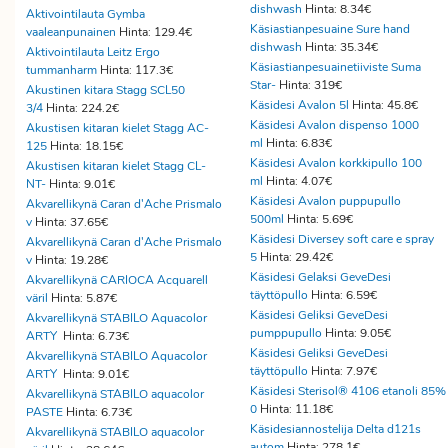
dishwash
Hinta: 8.34€
Aktivointilauta Gymba
Käsiastianpesuaine Sure hand
vaaleanpunainen
Hinta: 129.4€
dishwash
Hinta: 35.34€
Aktivointilauta Leitz Ergo
Käsiastianpesuainetiiviste Suma
tummanharm
Hinta: 117.3€
Star-
Hinta: 319€
Akustinen kitara Stagg SCL50
Käsidesi Avalon 5l
Hinta: 45.8€
3/4
Hinta: 224.2€
Käsidesi Avalon dispenso 1000
Akustisen kitaran kielet Stagg AC-
ml
Hinta: 6.83€
125
Hinta: 18.15€
Käsidesi Avalon korkkipullo 100
Akustisen kitaran kielet Stagg CL-
ml
Hinta: 4.07€
NT-
Hinta: 9.01€
Käsidesi Avalon puppupullo
Akvarellikynä Caran d'Ache Prismalo
500ml
Hinta: 5.69€
v
Hinta: 37.65€
Käsidesi Diversey soft care e spray
Akvarellikynä Caran d'Ache Prismalo
5
Hinta: 29.42€
v
Hinta: 19.28€
Käsidesi Gelaksi GeveDesi
Akvarellikynä CARIOCA Acquarell
täyttöpullo
Hinta: 6.59€
väril
Hinta: 5.87€
Käsidesi Geliksi GeveDesi
Akvarellikynä STABILO Aquacolor
pumppupullo
Hinta: 9.05€
ARTY
Hinta: 6.73€
Käsidesi Geliksi GeveDesi
Akvarellikynä STABILO Aquacolor
täyttöpullo
Hinta: 7.97€
ARTY
Hinta: 9.01€
Käsidesi Sterisol® 4106 etanoli 85%
Akvarellikynä STABILO aquacolor
0
Hinta: 11.18€
PASTE
Hinta: 6.73€
Käsidesiannostelija Delta d121s
Akvarellikynä STABILO aquacolor
autom
Hinta: 278.1€