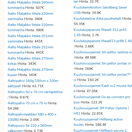
lan
Hinta: 32.7€
Aalto Maljakko Iittala 160mm
Kuulokemikrofoni Sandberg Saver
tummanha
Hinta: 507€
USB
Hinta: 16.8€
Aalto Maljakko Iittala 220mm
Kuuloketeline Alba puu/metalli
Hinta:
sammalee
Hinta: 390€
55.35€
Aalto Maljakko Iittala 220mm
Kuulokojeparisto Maxell 312 pr41
tummanha
Hinta: 390€
1.45
Hinta: 2.7€
Aalto Maljakko Iittala 251mm
Kuulokojeparisto Maxell13 pr48 1.45
sammalee
Hinta: 441€
Hinta: 2.66€
Aalto Maljakko Iittala 251mm
Kuulonsuojaimet 3m peltor optime iii
tummanha
Hinta: 441€
Hinta: 48.58€
Aalto Maljakko Iittala 270mm
Kuulonsuojaimet 3m peltor protac iii
kirkas
Hinta: 343€
Hinta: 169€
Aalto Maljakko Iittala 270mm
Kuulonsuojaimet 3m peltor protac™
kupari
Hinta: 343€
iii
Hinta: 150.2€
Aaltopahvi 160g 100cm x 100m
Kuulonsuojaimet Kask sc2 musta-kel
aaltopah
Hinta: 61.71€
k
Hinta: 47.05€
Aaltopahvi 50 x 70 cm värilajitelma
Kuulonsuojaimet Os ep connect pro
/
Hinta: 8.67€
puo
Hinta: 123.2€
Aaltopahvi 70 cm x 75 m
Hinta:
Kuulosuojaimet 3M Peltor Optime I
54.26€
H51
Hinta: 22.81€
Aaltopahvilaatikko 580 x 400 x
Kuulosuojaimet Hellberg active
100/80
Hinta: 2.05€
kuulev
Hinta: 186.4€
Aaltopussi 5e 220 x 260mm
Kuulosuojaimet Hellberg secure 2
valkoinen
Hinta: 0.73€