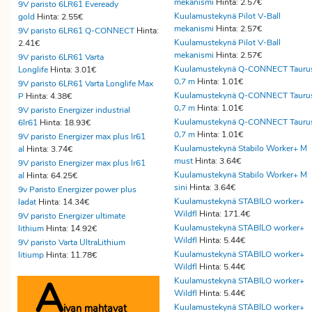
mekanismi
Hinta: 2.57€
9V paristo 6LR61 Eveready
Kuulamustekynä Pilot V-Ball
gold
Hinta: 2.55€
mekanismi
Hinta: 2.57€
9V paristo 6LR61 Q-CONNECT
Hinta:
Kuulamustekynä Pilot V-Ball
2.41€
mekanismi
Hinta: 2.57€
9V paristo 6LR61 Varta
Kuulamustekynä Q-CONNECT Tauru
Longlife
Hinta: 3.01€
0,7 m
Hinta: 1.01€
9V paristo 6LR61 Varta Longlife Max
Kuulamustekynä Q-CONNECT Tauru
P
Hinta: 4.38€
0,7 m
Hinta: 1.01€
9V paristo Energizer industrial
Kuulamustekynä Q-CONNECT Tauru
6lr61
Hinta: 18.93€
0,7 m
Hinta: 1.01€
9V paristo Energizer max plus lr61
Kuulamustekynä Stabilo Worker+ M
al
Hinta: 3.74€
must
Hinta: 3.64€
9V paristo Energizer max plus lr61
Kuulamustekynä Stabilo Worker+ M
al
Hinta: 64.25€
sini
Hinta: 3.64€
9v Paristo Energizer power plus
Kuulamustekynä STABILO worker+
ladat
Hinta: 14.34€
Wildfl
Hinta: 171.4€
9V paristo Energizer ultimate
Kuulamustekynä STABILO worker+
lithium
Hinta: 14.92€
Wildfl
Hinta: 5.44€
9V paristo Varta UltraLithium
Kuulamustekynä STABILO worker+
litiump
Hinta: 11.78€
Wildfl
Hinta: 5.44€
A
Kuulamustekynä STABILO worker+
Wildfl
Hinta: 5.44€
ivan mahtavat
Kuulamustekynä STABILO worker+