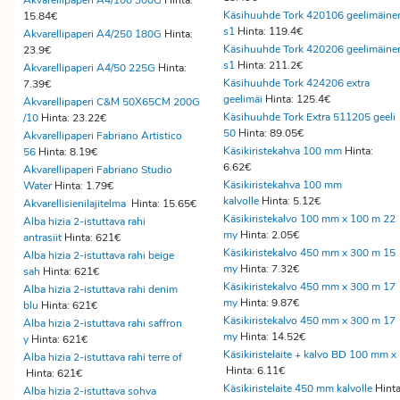
Akvarellipaperi A4/100 300G
Hinta:
Käsihuuhde Tork 420106 geelimäine
15.84€
s1
Hinta: 119.4€
Akvarellipaperi A4/250 180G
Hinta:
Käsihuuhde Tork 420206 geelimäine
23.9€
s1
Hinta: 211.2€
Akvarellipaperi A4/50 225G
Hinta:
Käsihuuhde Tork 424206 extra
7.39€
geelimäi
Hinta: 125.4€
Akvarellipaperi C&M 50X65CM 200G
Käsihuuhde Tork Extra 511205 geeli
/10
Hinta: 23.22€
50
Hinta: 89.05€
Akvarellipaperi Fabriano Artistico
Käsikiristekahva 100 mm
Hinta:
56
Hinta: 8.19€
6.62€
Akvarellipaperi Fabriano Studio
Käsikiristekahva 100 mm
Water
Hinta: 1.79€
kalvolle
Hinta: 5.12€
Akvarellisienilajitelma
Hinta: 15.65€
Käsikiristekalvo 100 mm x 100 m 22
Alba hizia 2-istuttava rahi
my
Hinta: 2.05€
antrasiit
Hinta: 621€
Käsikiristekalvo 450 mm x 300 m 15
Alba hizia 2-istuttava rahi beige
my
Hinta: 7.32€
sah
Hinta: 621€
Käsikiristekalvo 450 mm x 300 m 17
Alba hizia 2-istuttava rahi denim
my
Hinta: 9.87€
blu
Hinta: 621€
Käsikiristekalvo 450 mm x 300 m 17
Alba hizia 2-istuttava rahi saffron
my
Hinta: 14.52€
y
Hinta: 621€
Käsikiristelaite + kalvo BD 100 mm x
Alba hizia 2-istuttava rahi terre of
Hinta: 6.11€
Hinta: 621€
Käsikiristelaite 450 mm kalvolle
Hinta
Alba hizia 2-istuttava sohva