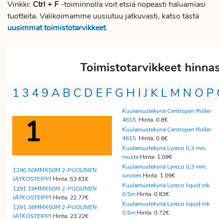
Vinkki:
Ctrl + F
-toiminnolla voit etsiä nopeasti haluamiasi
tuotteita. Valikoimamme uusiutuu jatkuvasti, katso tästä
uusimmat toimistotarvikkeet
.
Toimistotarvikkeet hinna
1
3
4
9
A
B
C
D
E
F
G
H
I
J
K
L
M
N
O
P
Kuulamustekynä Centropen Roller
1
4615
Hinta: 0.8€
Kuulamustekynä Centropen Roller
4615
Hinta: 0.8€
Kuulamustekynä Lyreco 0,3 mm,
musta
Hinta: 1.09€
Kuulamustekynä Lyreco 0,3 mm,
1290 50MMX50M 2-PUOLINEN
sininen
Hinta: 1.09€
JATKOSTEIPPI
Hinta: 53.61€
Kuulamustekynä Lyreco liquid ink
1291 19MMX50M 2-PUOLINEN
0,5m
Hinta: 0.83€
JATKOSTEIPPI
Hinta: 22.77€
Kuulamustekynä Lyreco liquid ink
1291 38MMX50M 2-PUOLINEN
0,5m
Hinta: 0.72€
JATKOSTEIPPI
Hinta: 23.22€