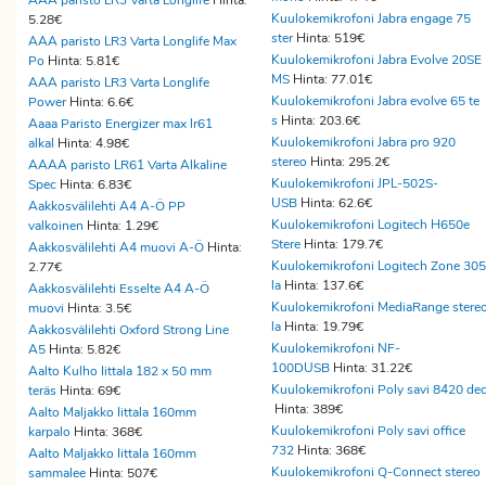
AAA paristo LR3 Varta Longlife
Hinta:
Kuulokemikrofoni Jabra engage 75
5.28€
ster
Hinta: 519€
AAA paristo LR3 Varta Longlife Max
Kuulokemikrofoni Jabra Evolve 20SE
Po
Hinta: 5.81€
MS
Hinta: 77.01€
AAA paristo LR3 Varta Longlife
Kuulokemikrofoni Jabra evolve 65 te
Power
Hinta: 6.6€
s
Hinta: 203.6€
Aaaa Paristo Energizer max lr61
Kuulokemikrofoni Jabra pro 920
alkal
Hinta: 4.98€
stereo
Hinta: 295.2€
AAAA paristo LR61 Varta Alkaline
Kuulokemikrofoni JPL-502S-
Spec
Hinta: 6.83€
USB
Hinta: 62.6€
Aakkosvälilehti A4 A-Ö PP
Kuulokemikrofoni Logitech H650e
valkoinen
Hinta: 1.29€
Stere
Hinta: 179.7€
Aakkosvälilehti A4 muovi A-Ö
Hinta:
Kuulokemikrofoni Logitech Zone 305
2.77€
la
Hinta: 137.6€
Aakkosvälilehti Esselte A4 A-Ö
Kuulokemikrofoni MediaRange stere
muovi
Hinta: 3.5€
la
Hinta: 19.79€
Aakkosvälilehti Oxford Strong Line
Kuulokemikrofoni NF-
A5
Hinta: 5.82€
100DUSB
Hinta: 31.22€
Aalto Kulho Iittala 182 x 50 mm
Kuulokemikrofoni Poly savi 8420 dec
teräs
Hinta: 69€
Hinta: 389€
Aalto Maljakko Iittala 160mm
Kuulokemikrofoni Poly savi office
karpalo
Hinta: 368€
732
Hinta: 368€
Aalto Maljakko Iittala 160mm
Kuulokemikrofoni Q-Connect stereo
sammalee
Hinta: 507€