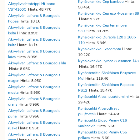
Kynälokerikko Cep bamboo
Hinta:
Akryylivaahtoteippi Hi-bond
56.45€
VST4100C
Hinta: 48.77€
Kynälokerikko Cep eco 4-osainen 89
Akryyliväri Lefranc & Bourgeois
Hinta: 9.27€
hopea
Hinta: 18.1€
Kynälokerikko Cep terra nova
Akryyliväri Lefranc & Bourgeois
530
Hinta: 39.78€
kelta
Hinta: 8.95€
Kynälokerikko Durable 120 x 160 x
Akryyliväri Lefranc & Bourgeois
110
Hinta: 5.34€
kulta
Hinta: 18.1€
Kynälokerikko Exacompta
Hinta:
Akryyliväri Lefranc & Bourgeois
10.22€
laiva
Hinta: 8.95€
Kynälokerikko Lyreco 8-osainen 143 
Akryyliväri Lefranc & Bourgeois lila
Hinta: 16.47€
Hinta: 8.95€
Kynänteroitin Sähköinen Bruynzeel
Akryyliväri Lefranc & Bourgeois
Mul
Hinta: 119.4€
magen
Hinta: 8.95€
Kynänteroitin Sähköinen Rapesco
Akryyliväri Lefranc & Bourgeois
PS12
Hinta: 15.47€
musta
Hinta: 8.95€
Kynäpurkki Alba , puu/alumiini
Hinta:
Akryyliväri Lefranc & Bourgeois
29.42€
orans
Hinta: 8.95€
Kynäpurkki Alba odtray ,
Akryyliväri Lefranc & Bourgeois
puu/metalli
Hinta: 34.46€
punai
Hinta: 8.95€
Kynäpurkki Bigso Penny C16
Akryyliväri Lefranc & Bourgeois
vaaleanvih
Hinta: 5.6€
ruske
Hinta: 8.95€
Kynäpurkki Bigso Penny C55
Akryyliväri Lefranc & Bourgeois
pellava
Hinta: 5.6€