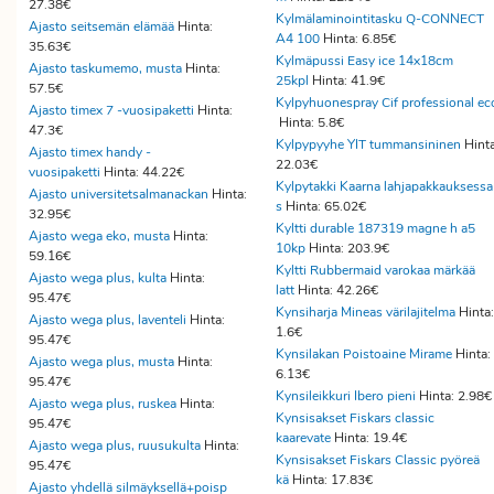
27.38€
Kylmälaminointitasku Q-CONNECT
Ajasto seitsemän elämää
Hinta:
A4 100
Hinta: 6.85€
35.63€
Kylmäpussi Easy ice 14x18cm
Ajasto taskumemo, musta
Hinta:
25kpl
Hinta: 41.9€
57.5€
Kylpyhuonespray Cif professional ec
Ajasto timex 7 -vuosipaketti
Hinta:
Hinta: 5.8€
47.3€
Kylpypyyhe YIT tummansininen
Hinta
Ajasto timex handy -
22.03€
vuosipaketti
Hinta: 44.22€
Kylpytakki Kaarna lahjapakkauksessa
Ajasto universitetsalmanackan
Hinta:
s
Hinta: 65.02€
32.95€
Kyltti durable 187319 magne h a5
Ajasto wega eko, musta
Hinta:
10kp
Hinta: 203.9€
59.16€
Kyltti Rubbermaid varokaa märkää
Ajasto wega plus, kulta
Hinta:
latt
Hinta: 42.26€
95.47€
Kynsiharja Mineas värilajitelma
Hinta:
Ajasto wega plus, laventeli
Hinta:
1.6€
95.47€
Kynsilakan Poistoaine Mirame
Hinta:
Ajasto wega plus, musta
Hinta:
6.13€
95.47€
Kynsileikkuri Ibero pieni
Hinta: 2.98
Ajasto wega plus, ruskea
Hinta:
Kynsisakset Fiskars classic
95.47€
kaarevate
Hinta: 19.4€
Ajasto wega plus, ruusukulta
Hinta:
Kynsisakset Fiskars Classic pyöreä
95.47€
kä
Hinta: 17.83€
Ajasto yhdellä silmäyksellä+poisp