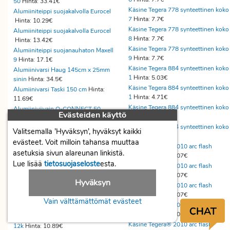
50
Hinta: 33.41€
Käsine Tegera 778 synteettinen koko
Alumiiniteippi suojakalvolla Eurocel
7
Hinta: 7.7€
Hinta: 10.29€
Käsine Tegera 778 synteettinen koko
Alumiiniteippi suojakalvolla Eurocel
8
Hinta: 7.7€
Hinta: 13.42€
Käsine Tegera 778 synteettinen koko
Alumiiniteippi suojanauhaton Maxell
9
Hinta: 7.7€
9
Hinta: 17.1€
Käsine Tegera 884 synteettinen koko
Alumiinivarsi Haug 145cm x 25mm
1
Hinta: 5.03€
sinin
Hinta: 34.5€
Käsine Tegera 884 synteettinen koko
Alumiinivarsi Taski 150 cm
Hinta:
1
Hinta: 4.71€
11.69€
Käsine Tegera 884 synteettinen koko
Alumiiniviivain Q-CONNECT 50
Evästeiden käyttö
8
Hinta: 4.02€
cm
Hinta: 5.63€
Käsine Tegera 884 synteettinen koko
Alumiinivuoka gn1/2 3600ml
Valitsemalla ’Hyväksyn’, hyväksyt kaikki
9
Hinta: 4.11€
100kpl
Hinta: 78.44€
evästeet. Voit milloin tahansa muuttaa
Käsine Tegera® 2010 arc flash
Aluminoitu PP-muoviteippi Sicad
asetuksia sivun alareunan linkistä.
synteet
Hinta: 43.07€
907 5
Hinta: 6.85€
Lue lisää
tietosuojaseloste
esta.
Käsine Tegera® 2010 arc flash
Aluminoitu PP-muoviteippi Sicad
synteet
Hinta: 43.07€
907 5
Hinta: 5.13€
Hyväksyn
Käsine Tegera® 2010 arc flash
Aluminoitu PP-muoviteippi Sicad
synteet
Hinta: 43.07€
907 7
Hinta: 10.24€
Vain välttämättömät evästeet
Käsine Tegera® 2010 arc flash
Alusastia teräs
Hinta: 89.1€
synteet
Hinta: 43.07€
Aluskäsine Cerva cormoran koko 10
Käsine Tegera® 2010 arc flash
12k
Hinta: 10.89€