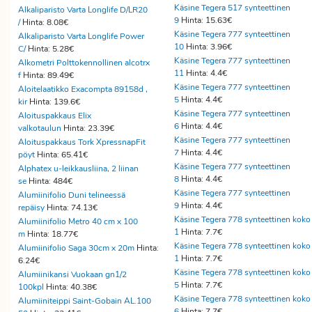
Käsine Tegera 517 synteettinen
Alkaliparisto Varta Longlife D/LR20
9
Hinta: 15.63€
/
Hinta: 8.08€
Käsine Tegera 777 synteettinen
Alkaliparisto Varta Longlife Power
10
Hinta: 3.96€
C/
Hinta: 5.28€
Käsine Tegera 777 synteettinen
Alkometri Polttokennollinen alcotrx
11
Hinta: 4.4€
f
Hinta: 89.49€
Käsine Tegera 777 synteettinen
Aloitelaatikko Exacompta 89158d ,
5
Hinta: 4.4€
kir
Hinta: 139.6€
Käsine Tegera 777 synteettinen
Aloituspakkaus Elix
6
Hinta: 4.4€
valkotaulun
Hinta: 23.39€
Käsine Tegera 777 synteettinen
Aloituspakkaus Tork XpressnapFit
7
Hinta: 4.4€
pöyt
Hinta: 65.41€
Käsine Tegera 777 synteettinen
Alphatex u-leikkausliina, 2 liinan
8
Hinta: 4.4€
se
Hinta: 484€
Käsine Tegera 777 synteettinen
Alumiinifolio Duni telineessä
9
Hinta: 4.4€
repäisy
Hinta: 74.13€
Käsine Tegera 778 synteettinen koko
Alumiinifolio Metro 40 cm x 100
1
Hinta: 7.7€
m
Hinta: 18.77€
Käsine Tegera 778 synteettinen koko
Alumiinifolio Saga 30cm x 20m
Hinta:
1
Hinta: 7.7€
6.24€
Käsine Tegera 778 synteettinen koko
Alumiinikansi Vuokaan gn1/2
5
Hinta: 7.7€
100kpl
Hinta: 40.38€
Käsine Tegera 778 synteettinen koko
Alumiiniteippi Saint-Gobain AL.100
6
Hinta: 7.7€