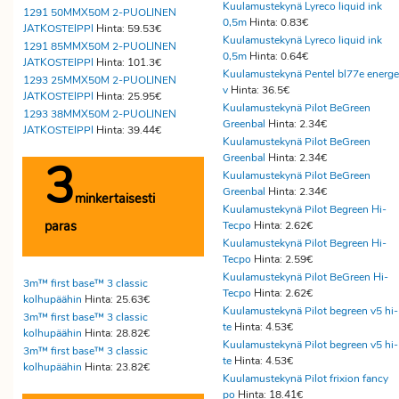
Kuulamustekynä Lyreco liquid ink
1291 50MMX50M 2-PUOLINEN
0,5m
Hinta: 0.83€
JATKOSTEIPPI
Hinta: 59.53€
Kuulamustekynä Lyreco liquid ink
1291 85MMX50M 2-PUOLINEN
0,5m
Hinta: 0.64€
JATKOSTEIPPI
Hinta: 101.3€
Kuulamustekynä Pentel bl77e energe
1293 25MMX50M 2-PUOLINEN
v
Hinta: 36.5€
JATKOSTEIPPI
Hinta: 25.95€
Kuulamustekynä Pilot BeGreen
1293 38MMX50M 2-PUOLINEN
Greenbal
Hinta: 2.34€
JATKOSTEIPPI
Hinta: 39.44€
Kuulamustekynä Pilot BeGreen
Greenbal
Hinta: 2.34€
3
Kuulamustekynä Pilot BeGreen
Greenbal
Hinta: 2.34€
minkertaisesti
Kuulamustekynä Pilot Begreen Hi-
paras
Tecpo
Hinta: 2.62€
Kuulamustekynä Pilot Begreen Hi-
Tecpo
Hinta: 2.59€
Kuulamustekynä Pilot BeGreen Hi-
3m™ first base™ 3 classic
Tecpo
Hinta: 2.62€
kolhupäähin
Hinta: 25.63€
Kuulamustekynä Pilot begreen v5 hi-
3m™ first base™ 3 classic
te
Hinta: 4.53€
kolhupäähin
Hinta: 28.82€
Kuulamustekynä Pilot begreen v5 hi-
3m™ first base™ 3 classic
te
Hinta: 4.53€
kolhupäähin
Hinta: 23.82€
Kuulamustekynä Pilot frixion fancy
po
Hinta: 18.41€