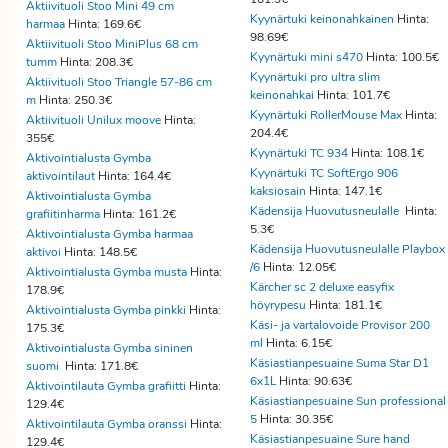
Aktiivituoli Stoo Mini 49 cm
Kyynärtuki keinonahkainen
Hinta:
harmaa
Hinta: 169.6€
98.69€
Aktiivituoli Stoo MiniPlus 68 cm
Kyynärtuki mini s470
Hinta: 100.5€
tumm
Hinta: 208.3€
Kyynärtuki pro ultra slim
Aktiivituoli Stoo Triangle 57-86 cm
keinonahkai
Hinta: 101.7€
m
Hinta: 250.3€
Kyynärtuki RollerMouse Max
Hinta:
Aktiivituoli Unilux moove
Hinta:
204.4€
355€
Kyynärtuki TC 934
Hinta: 108.1€
Aktivointialusta Gymba
Kyynärtuki TC SoftErgo 906
aktivointilaut
Hinta: 164.4€
kaksiosain
Hinta: 147.1€
Aktivointialusta Gymba
Kädensija Huovutusneulalle
Hinta:
grafiitinharma
Hinta: 161.2€
5.3€
Aktivointialusta Gymba harmaa
Kädensija Huovutusneulalle Playbox
aktivoi
Hinta: 148.5€
/6
Hinta: 12.05€
Aktivointialusta Gymba musta
Hinta:
Kärcher sc 2 deluxe easyfix
178.9€
höyrypesu
Hinta: 181.1€
Aktivointialusta Gymba pinkki
Hinta:
Käsi- ja vartalovoide Provisor 200
175.3€
ml
Hinta: 6.15€
Aktivointialusta Gymba sininen
Käsiastianpesuaine Suma Star D1
suomi
Hinta: 171.8€
6x1L
Hinta: 90.63€
Aktivointilauta Gymba grafiitti
Hinta:
Käsiastianpesuaine Sun professional
129.4€
5
Hinta: 30.35€
Aktivointilauta Gymba oranssi
Hinta:
Käsiastianpesuaine Sure hand
129.4€