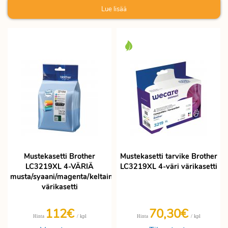
Lue lisää
Mustekasetti Brother
Mustekasetti tarvike Brother
LC3219XL 4-VÄRIÄ
LC3219XL 4-väri värikasetti
musta/syaani/magenta/keltainen
värikasetti
112€
70,30€
/ kpl
/ kpl
Hinta
Hinta