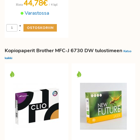
44,78€
/ 4 kpl
Hinta
Varastossa
+
-
Kopiopaperit Brother MFC-J 6730 DW tulostimeen
Katso
kaikki