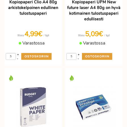
Kopiopaperi Clio A4 80g
Kopiopaperi UPM New
arkistokelpoinen edullinen
future laser A4 80g on hyvä
tulostuspaperi
kotimainen tulostuspaperi
edullisesti
4,99€
5,09€
/ kpl
/ kpl
Hinta
Hinta
Varastossa
Varastossa
+
+
-
-