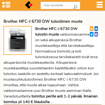
Brother MFC-J 6730 DW tulostimen muste
Brother MFC-J 6730 DW
tulostin muste
valikoimassamme
on sekä alkuperäisiä Brother
mustekasetteja että tarvikekasetteja.
Normaalissa toimisto ja koti
tulostuksessa tarvikekasetit eivät eroa
alkuperäisistä mustekaseteista. Alkuperäisiä
mustekasetteja suositellaankin käytettäväksi silloin kun
tulostus laadulle on asetettu korkeat laatuvaatimukset. Jos
mustesuihkutulostimesi Brother MFC-J 6730 DW
ilmoittaa, että muste alkaa loppumaan. Valitse
valikoimastamme uusi Brother muste aiemman tilalle.
Varastotuotteilla
toimitus perille asti 1-2 päivää. Ilmainen
toimitus yli 140 € tilauksilla
...