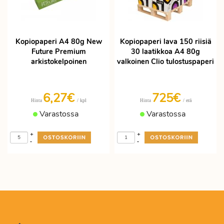
Kopiopaperi A4 80g New
Kopiopaperi lava 150 riisiä
Future Premium
30 laatikkoa A4 80g
arkistokelpoinen
valkoinen Clio tulostuspaperi
6,27€
725€
/ kpl
/ erä
Hinta
Hinta
Varastossa
Varastossa
+
+
-
-