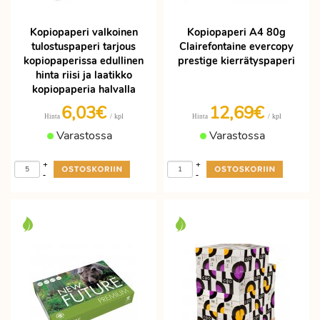
Kopiopaperi valkoinen
Kopiopaperi A4 80g
tulostuspaperi tarjous
Clairefontaine evercopy
kopiopaperissa edullinen
prestige kierrätyspaperi
hinta riisi ja laatikko
kopiopaperia halvalla
6,03€
12,69€
/ kpl
/ kpl
Hinta
Hinta
Varastossa
Varastossa
+
+
-
-