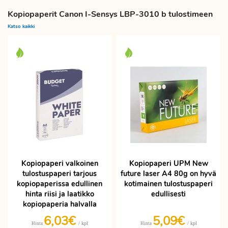
Kopiopaperit Canon I-Sensys LBP-3010 b tulostimeen
Katso kaikki
Kopiopaperi valkoinen
Kopiopaperi UPM New
tulostuspaperi tarjous
future laser A4 80g on hyvä
kopiopaperissa edullinen
kotimainen tulostuspaperi
hinta riisi ja laatikko
edullisesti
kopiopaperia halvalla
6,03€
5,09€
/ kpl
/ kpl
Hinta
Hinta