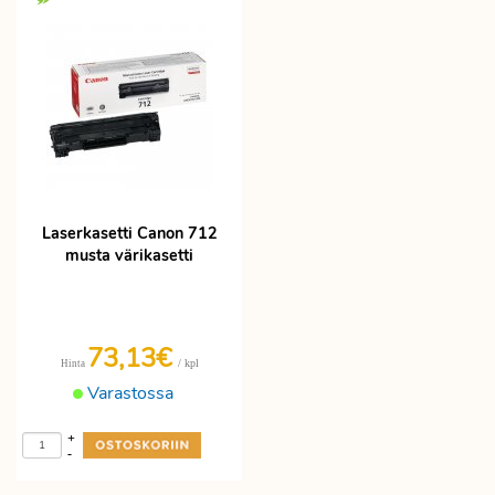
Laserkasetti Canon 712
musta värikasetti
73,13€
/ kpl
Hinta
Varastossa
+
-