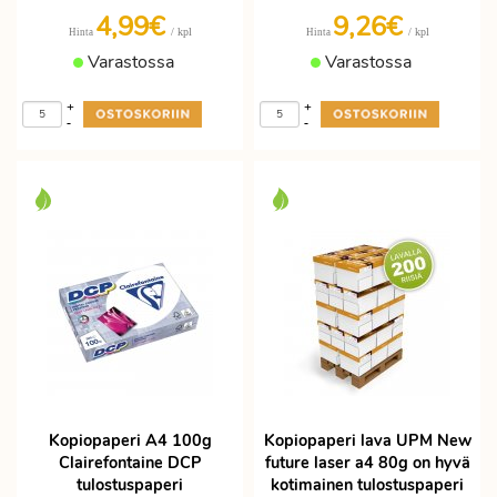
4,99€
9,26€
/ kpl
/ kpl
Hinta
Hinta
Varastossa
Varastossa
+
+
-
-
Kopiopaperi A4 100g
Kopiopaperi lava UPM New
Clairefontaine DCP
future laser a4 80g on hyvä
tulostuspaperi
kotimainen tulostuspaperi