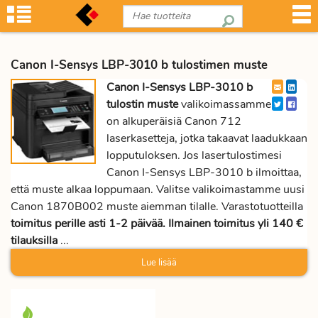
Canon I-Sensys LBP-3010 b tulostimen muste
Canon I-Sensys LBP-3010 b
tulostin muste
valikoimassamme
on alkuperäisiä Canon 712
laserkasetteja, jotka takaavat laadukkaan
lopputuloksen. Jos lasertulostimesi
Canon I-Sensys LBP-3010 b ilmoittaa,
että muste alkaa loppumaan. Valitse valikoimastamme uusi
Canon 1870B002 muste aiemman tilalle. Varastotuotteilla
toimitus perille asti 1-2 päivää. Ilmainen toimitus yli 140 €
tilauksilla
...
Lue lisää