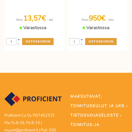
13,57€
950€
/ kpl
/ lava
Hinta
Hinta
Varastossa
Varastossa
+
+
-
-
MAKSUTAVAT,
TOIMITUSKULUT JA UKK ›
TIETOSUOJASELOSTE ›
Proficient Co Oy FI07452333
Ma-To 8-16, Pe 8-15 |
TOIMITUS-JA
myynti@proficient.fi | Puh: 050