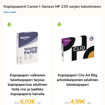
Kopiopaperit Canon I-Sensys MF 230 sarjan tulostimeen
Katso kaikki
Kopiopaperi valkoinen
Kopiopaperi Clio A4 80g
tulostuspaperi tarjous
arkistokelpoinen edullinen
kopiopaperissa edullinen
tulostuspaperi
hinta riisi ja laatikko
kopiopaperia halvalla
6,03€
4,99€
/ kpl
/ kpl
Hinta
Hinta