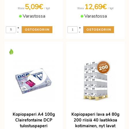
5,09€
12,69€
/ kpl
/ kpl
Hinta
Hinta
Varastossa
Varastossa
+
+
-
-
Kopiopaperi A4 100g
Kopiopaperi lava a4 80g
Clairefontaine DCP
200 riisiä 40 laatikkoa
tulostuspaperi
kotimainen, nyt lavat