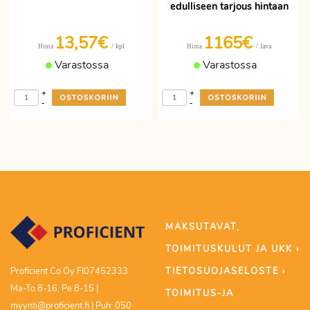
edulliseen tarjous hintaan
13,57€
1165€
/ kpl
/ lava
Hinta
Hinta
Varastossa
Varastossa
+
+
-
-
MAKSUTAVAT,
TOIMITUSKULUT JA UKK ›
TIETOSUOJASELOSTE ›
Proficient Co Oy FI07452333
Ma-To 8-16, Pe 8-15 |
TOIMITUS-JA
myynti@proficient.fi | Puh: 050