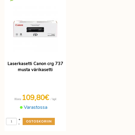
Laserkasetti Canon crg 737
musta värikasetti
109,80€
/ kpl
Hinta
Varastossa
+
-