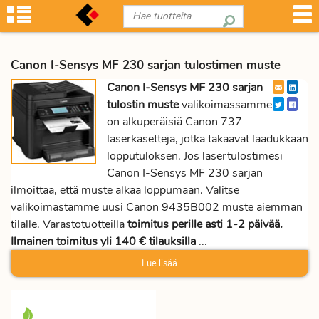
Canon I-Sensys MF 230 sarjan tulostimen muste
Canon I-Sensys MF 230 sarjan
tulostin muste
valikoimassamme
on alkuperäisiä Canon 737
laserkasetteja, jotka takaavat laadukkaan
lopputuloksen. Jos lasertulostimesi
Canon I-Sensys MF 230 sarjan
ilmoittaa, että muste alkaa loppumaan. Valitse
valikoimastamme uusi Canon 9435B002 muste aiemman
tilalle. Varastotuotteilla
toimitus perille asti 1-2 päivää.
Ilmainen toimitus yli 140 € tilauksilla
...
Lue lisää