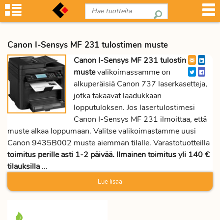
Canon I-Sensys MF 231 tulostimen muste
Canon I-Sensys MF 231 tulostin
muste
valikoimassamme on
alkuperäisiä Canon 737 laserkasetteja,
jotka takaavat laadukkaan
lopputuloksen. Jos lasertulostimesi
Canon I-Sensys MF 231 ilmoittaa, että
muste alkaa loppumaan. Valitse valikoimastamme uusi
Canon 9435B002 muste aiemman tilalle. Varastotuotteilla
toimitus perille asti 1-2 päivää. Ilmainen toimitus yli 140 €
tilauksilla
...
Lue lisää