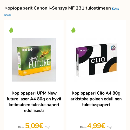
Kopiopaperit Canon I-Sensys MF 231 tulostimeen
Katso
kaikki
Kopiopaperi UPM New
Kopiopaperi Clio A4 80g
future laser A4 80g on hyvä
arkistokelpoinen edullinen
kotimainen tulostuspaperi
tulostuspaperi
edullisesti
5,09€
4,99€
/ kpl
/ kpl
Hinta
Hinta