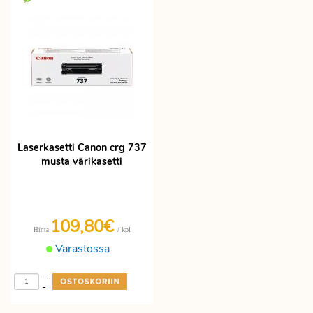
Laserkasetti Canon crg 737
musta värikasetti
109,80€
/ kpl
Hinta
Varastossa
+
-