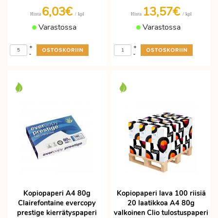
6,03€
13,57€
/ kpl
/ kpl
Hinta
Hinta
Varastossa
Varastossa
+
+
-
-
Kopiopaperi A4 80g
Kopiopaperi lava 100 riisiä
Clairefontaine evercopy
20 laatikkoa A4 80g
prestige kierrätyspaperi
valkoinen Clio tulostuspaperi