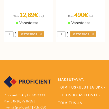
12,69€
490€
/ kpl
/ erä
Hinta
Hinta
Varastossa
Varastossa
+
+
-
-
MAKSUTAVAT,
TOIMITUSKULUT JA UKK ›
TIETOSUOJASELOSTE ›
Proficient Co Oy FI07452333
Ma-To 8-16, Pe 8-15 |
TOIMITUS-JA
myynti@proficient.fi | Puh: 050