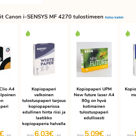
it Canon i-SENSYS MF 4270 tulostimeen
Katso kaikki
Clio A4
Kopiopaperi
Kopiopaperi UPM
Kopio
elpoinen
valkoinen
New future laser A4
mu
en
tulostuspaperi tarjous
80g on hyvä
aperi
kopiopaperissa
kotimainen
edullinen hinta riisi ja
tulostuspaperi
laatikko
edullisesti
kopiopaperia halvalla
9€
6,03€
5,09€
/ kpl
/ kpl
/ kpl
Hinta
Hinta
Hinta