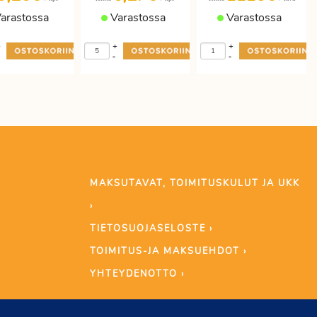
arastossa
Varastossa
Varastossa
+
+
+
-
-
MAKSUTAVAT, TOIMITUSKULUT JA UKK
›
TIETOSUOJASELOSTE ›
TOIMITUS-JA MAKSUEHDOT ›
YHTEYDENOTTO ›