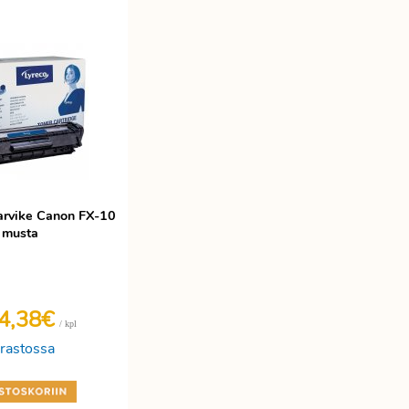
tarvike Canon FX-10
musta
4,38€
/ kpl
rastossa