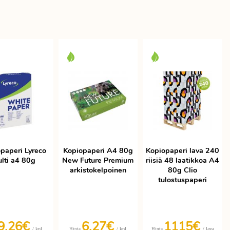
paperi Lyreco
Kopiopaperi A4 80g
Kopiopaperi lava 240
lti a4 80g
New Future Premium
riisiä 48 laatikkoa A4
arkistokelpoinen
80g Clio
tulostuspaperi
9,26€
6,27€
1115€
/ kpl
/ kpl
/ lava
Hinta
Hinta