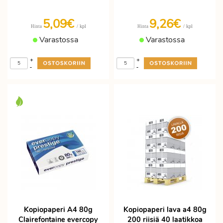
5,09€
9,26€
/ kpl
/ kpl
Hinta
Hinta
Varastossa
Varastossa
+
+
-
-
Kopiopaperi A4 80g
Kopiopaperi lava a4 80g
Clairefontaine evercopy
200 riisiä 40 laatikkoa