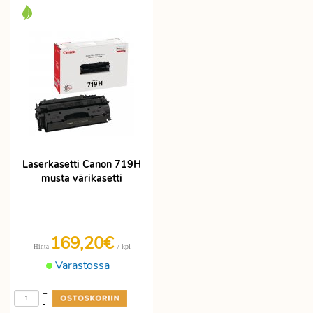
Laserkasetti Canon 719H
musta värikasetti
169,20€
/ kpl
Hinta
Varastossa
+
-