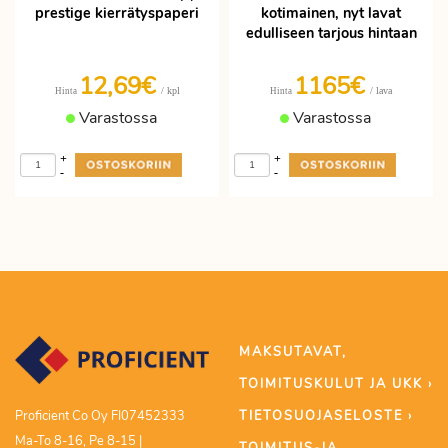
prestige kierrätyspaperi
kotimainen, nyt lavat
edulliseen tarjous hintaan
12,69€
1165€
/ kpl
/ lava
Hinta
Hinta
Varastossa
Varastossa
+
+
-
-
MAKSUTAVAT,
TOIMITUSKULUT JA UKK ›
TIETOSUOJASELOSTE ›
Proficient Co Oy FI07452333
Ma-To 8-16, Pe 8-15 |