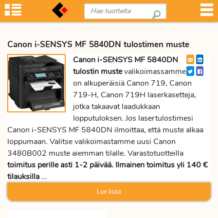
Canon i-SENSYS MF 5840DN tulostimen muste
Canon i-SENSYS MF 5840DN
tulostin muste
valikoimassamme
on alkuperäisiä Canon 719, Canon
719-H, Canon 719H laserkasetteja,
jotka takaavat laadukkaan
lopputuloksen. Jos lasertulostimesi
Canon i-SENSYS MF 5840DN ilmoittaa, että muste alkaa
loppumaan. Valitse valikoimastamme uusi Canon
3480B002 muste aiemman tilalle. Varastotuotteilla
toimitus perille asti 1-2 päivää. Ilmainen toimitus yli 140 €
tilauksilla
...
Lue lisää