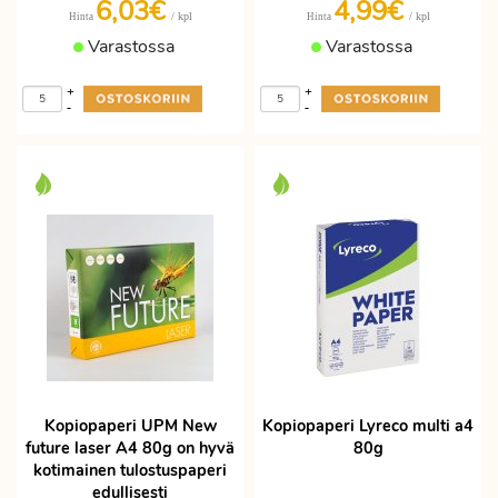
6,03€
4,99€
/ kpl
/ kpl
Hinta
Hinta
Varastossa
Varastossa
+
+
-
-
Kopiopaperi UPM New
Kopiopaperi Lyreco multi a4
future laser A4 80g on hyvä
80g
kotimainen tulostuspaperi
edullisesti