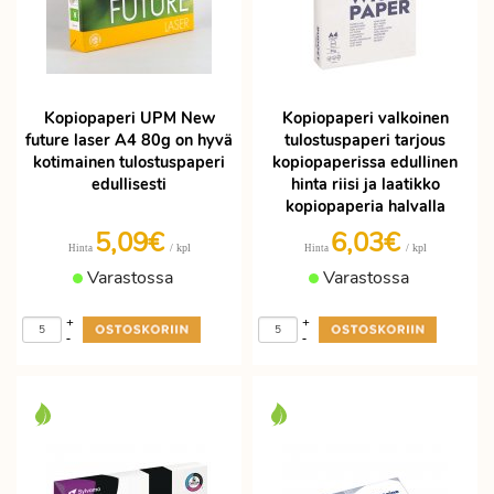
Kopiopaperi UPM New
Kopiopaperi valkoinen
future laser A4 80g on hyvä
tulostuspaperi tarjous
kotimainen tulostuspaperi
kopiopaperissa edullinen
edullisesti
hinta riisi ja laatikko
kopiopaperia halvalla
5,09€
6,03€
/ kpl
/ kpl
Hinta
Hinta
Varastossa
Varastossa
+
+
-
-