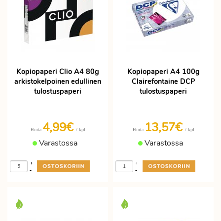
Kopiopaperi Clio A4 80g
Kopiopaperi A4 100g
arkistokelpoinen edullinen
Clairefontaine DCP
tulostuspaperi
tulostuspaperi
4,99€
13,57€
/ kpl
/ kpl
Hinta
Hinta
Varastossa
Varastossa
+
+
-
-