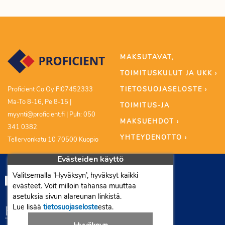
MAKSUTAVAT,
TOIMITUSKULUT JA UKK ›
TIETOSUOJASELOSTE ›
Proficient Co Oy FI07452333
Ma-To 8-16, Pe 8-15 |
TOIMITUS-JA
myynti@proficient.fi | Puh: 050
MAKSUEHDOT ›
341 0382
YHTEYDENOTTO ›
Tellervonkatu 10 70500 Kuopio
Evästeiden käyttö
Valitsemalla ’Hyväksyn’, hyväksyt kaikki
evästeet. Voit milloin tahansa muuttaa
asetuksia sivun alareunan linkistä.
Lue lisää
tietosuojaseloste
esta.