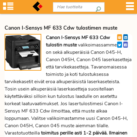
Canon I-Sensys MF 633 Cdw tulostimen muste
Canon I-Sensys MF 633 Cdw
tulostin muste
valikoimassamme
on sekä alkuperäisiä Canon 045-H,
Canon 045H, Canon 045 laserkasetteja
että tarvikekasetteja. Tavanomaisessa
toimisto ja koti tulostuksessa
tarvikekasetit eivät eroa alkuperäisistä laserkaseteista.
Tosin usein alkuperäisiä laserkasetteja suositellaan
käytettäväksi silloin kun tulostus laadulle on asetettu
korkeat laatuvaatimukset. Jos lasertulostimesi Canon I-
Sensys MF 633 Cdw ilmoittaa, että muste alkaa
loppumaan. Valitse valikoimastamme uusi Canon 045-H,
Canon 045H, Canon 045 muste aiemman tilalle.
Varastotuotteilla
toimitus perille asti 1-2 päivää. Ilmainen