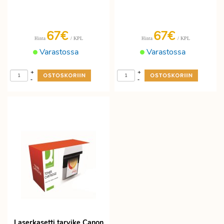
67€
67€
/ KPL
/ KPL
Hinta
Hinta
Varastossa
Varastossa
+
+
-
-
Laserkasetti tarvike Canon