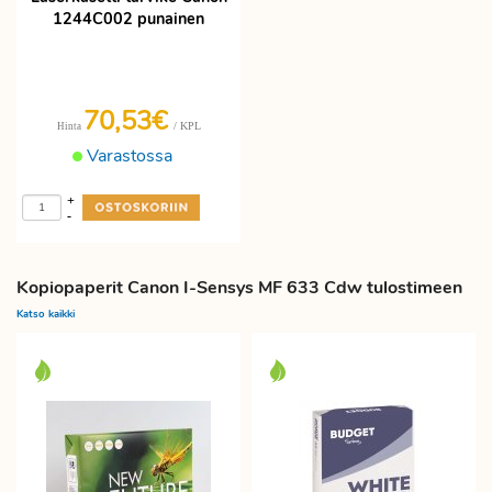
1244C002 punainen
70,53€
/ KPL
Hinta
Varastossa
+
-
Kopiopaperit Canon I-Sensys MF 633 Cdw tulostimeen
Katso kaikki