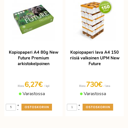
Kopiopaperi A4 80g New
Kopiopaperi lava A4 150
Future Premium
riisiä valkoinen UPM New
arkistokelpoinen
Future
6,27€
730€
/ kpl
/ lava
Hinta
Hinta
Varastossa
Varastossa
+
+
-
-