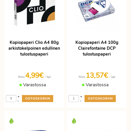
Kopiopaperi Clio A4 80g
Kopiopaperi A4 100g
arkistokelpoinen edullinen
Clairefontaine DCP
tulostuspaperi
tulostuspaperi
4,99€
13,57€
/ kpl
/ kpl
Hinta
Hinta
Varastossa
Varastossa
+
+
-
-