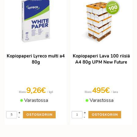
Kopiopaperi Lyreco multi a4
Kopiopaperi Lava 100 riisiä
80g
A4 80g UPM New Future
9,26€
495€
/ kpl
/ lava
Hinta
Hinta
Varastossa
Varastossa
+
+
-
-