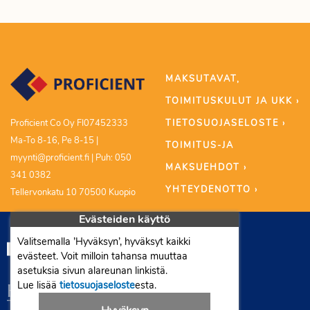
MAKSUTAVAT,
TOIMITUSKULUT JA UKK ›
TIETOSUOJASELOSTE ›
Proficient Co Oy FI07452333
Ma-To 8-16, Pe 8-15 |
TOIMITUS-JA
myynti@proficient.fi | Puh: 050
MAKSUEHDOT ›
341 0382
YHTEYDENOTTO ›
Tellervonkatu 10 70500 Kuopio
Evästeiden käyttö
Valitsemalla ’Hyväksyn’, hyväksyt kaikki
evästeet. Voit milloin tahansa muuttaa
asetuksia sivun alareunan linkistä.
Lue lisää
tietosuojaseloste
esta.