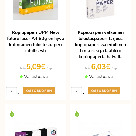
Kopiopaperi UPM New
Kopiopaperi valkoinen
future laser A4 80g on hyvä
tulostuspaperi tarjous
kotimainen tulostuspaperi
kopiopaperissa edullinen
edullisesti
hinta riisi ja laatikko
kopiopaperia halvalla
5,09€
6,03€
/ kpl
/ kpl
Hinta
Hinta
Varastossa
Varastossa
+
+
-
-