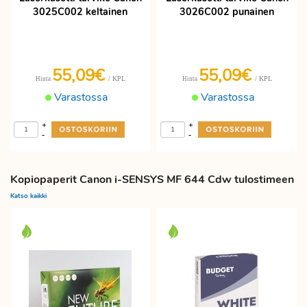
3025C002 keltainen
3026C002 punainen
55,09€
55,09€
/ KPL
/ KPL
Hinta
Hinta
Varastossa
Varastossa
+
+
-
-
Kopiopaperit Canon i-SENSYS MF 644 Cdw tulostimeen
Katso kaikki