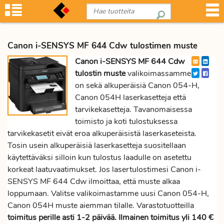
Canon i-SENSYS MF 644 Cdw tulostimen muste
Canon i-SENSYS MF 644 Cdw
tulostin muste
valikoimassamme
on sekä alkuperäisiä Canon 054-H,
Canon 054H laserkasetteja että
tarvikekasetteja. Tavanomaisessa
toimisto ja koti tulostuksessa
tarvikekasetit eivät eroa alkuperäisistä laserkaseteista.
Tosin usein alkuperäisiä laserkasetteja suositellaan
käytettäväksi silloin kun tulostus laadulle on asetettu
korkeat laatuvaatimukset. Jos lasertulostimesi Canon i-
SENSYS MF 644 Cdw ilmoittaa, että muste alkaa
loppumaan. Valitse valikoimastamme uusi Canon 054-H,
Canon 054H muste aiemman tilalle. Varastotuotteilla
toimitus perille asti 1-2 päivää. Ilmainen toimitus yli 140 €