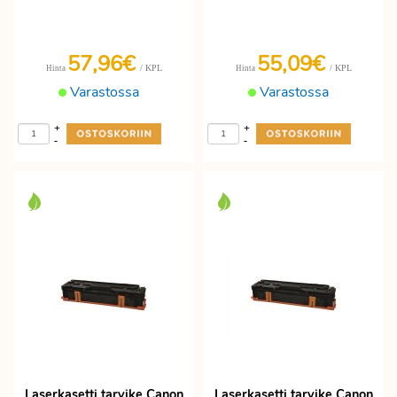
57,96€
55,09€
/ KPL
/ KPL
Hinta
Hinta
Varastossa
Varastossa
+
+
-
-
Laserkasetti tarvike Canon
Laserkasetti tarvike Canon