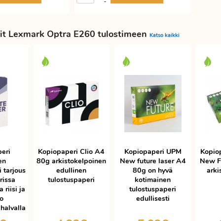
-
it Lexmark Optra E260 tulostimeen
Katso kaikki
eri
Kopiopaperi Clio A4
Kopiopaperi UPM
Kopio
en
80g arkistokelpoinen
New future laser A4
New F
 tarjous
edullinen
80g on hyvä
arki
rissa
tulostuspaperi
kotimainen
 riisi ja
tulostuspaperi
ko
edullisesti
halvalla