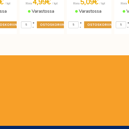
3€
4,99€
5,09€
/ kpl
/ kpl
/ kpl
Hinta
Hinta
Hinta
ssa
Varastossa
Varastossa
V
+
+
-
-
-