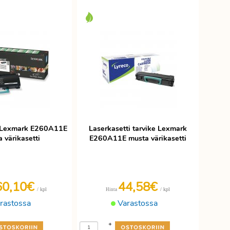
i Lexmark E260A11E
Laserkasetti tarvike Lexmark
 värikasetti
E260A11E musta värikasetti
60,10€
44,58€
/ kpl
/ kpl
Hinta
rastossa
Varastossa
+