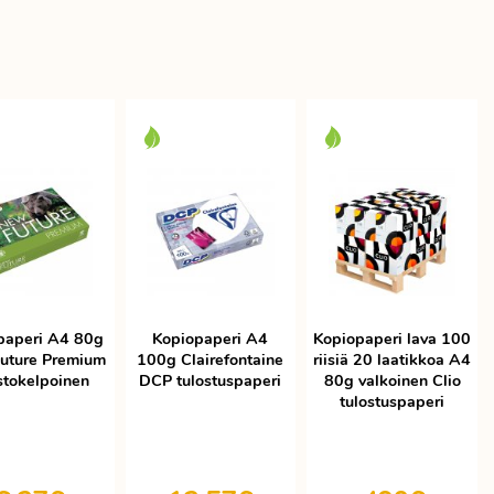
paperi A4 80g
Kopiopaperi A4
Kopiopaperi lava 100
uture Premium
100g Clairefontaine
riisiä 20 laatikkoa A4
stokelpoinen
DCP tulostuspaperi
80g valkoinen Clio
tulostuspaperi