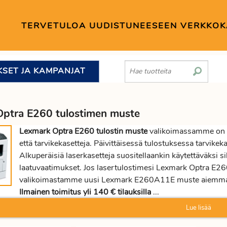
TERVETULOA UUDISTUNEESEEN VERKKO
KSET JA KAMPANJAT
ptra E260 tulostimen muste
Lexmark Optra E260 tulostin muste
valikoimassamme on s
että tarvikekasetteja. Päivittäisessä tulostuksessa tarvikeka
Alkuperäisiä laserkasetteja suositellaankin käytettäväksi sil
laatuvaatimukset. Jos lasertulostimesi Lexmark Optra E260
valikoimastamme uusi Lexmark E260A11E muste aiemman ti
Ilmainen toimitus yli 140 € tilauksilla
...
Lue lisää