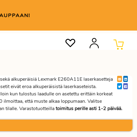
KAUPPAAN!
ekä alkuperäisiä Lexmark E260A11E laserkasetteja
setit eivät eroa alkuperäisistä laserkaseteista.
loin kun tulostus laadulle on asetettu erittäin korkeat
 ilmoittaa, että muste alkaa loppumaan. Valitse
lalle. Varastotuotteilla
toimitus perille asti 1-2 päivää.