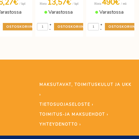
6,27€
13,57€
490€
/ kpl
/ kpl
/ erä
Hinta
Hinta
arastossa
Varastossa
Varastossa
+
+
+
-
-
MAKSUTAVAT, TOIMITUSKULUT JA UKK
›
TIETOSUOJASELOSTE ›
TOIMITUS-JA MAKSUEHDOT ›
YHTEYDENOTTO ›