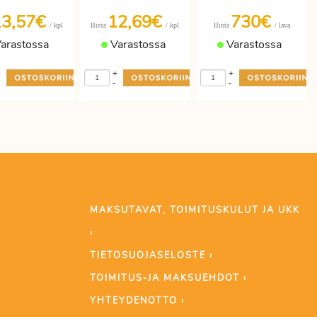
13,57€
12,69€
730€
/ kpl
/ kpl
/ lava
Hinta
Hinta
arastossa
Varastossa
Varastossa
+
+
+
-
-
MAKSUTAVAT, TOIMITUSKULUT JA UKK
›
TIETOSUOJASELOSTE ›
TOIMITUS-JA MAKSUEHDOT ›
YHTEYDENOTTO ›