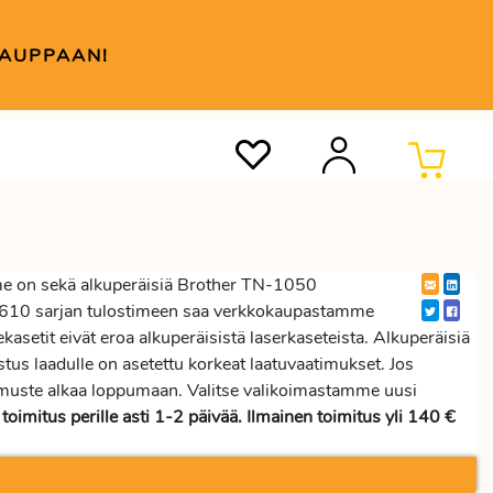
KAUPPAAN!
 on sekä alkuperäisiä Brother TN-1050
P-1610 sarjan tulostimeen saa verkkokaupastamme
asetit eivät eroa alkuperäisistä laserkaseteista. Alkuperäisiä
ostus laadulle on asetettu korkeat laatuvaatimukset. Jos
 muste alkaa loppumaan. Valitse valikoimastamme uusi
a
toimitus perille asti 1-2 päivää. Ilmainen toimitus yli 140 €