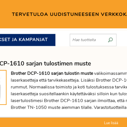
TERVETULOA UUDISTUNEESEEN VERKKO
KSET JA KAMPANJAT
CP-1610 sarjan tulostimen muste
Brother DCP-1610 sarjan tulostin muste
valikoimassamme
laserkasetteja että tarvikekasetteja. Lisäksi Brother DC
rummut. Normaalissa toimisto ja koti tulostuksessa tarvikek
laserkasetteja suositellaankin käytettäväksi silloin kun tul
lasertulostimesi Brother DCP-1610 sarjan ilmoittaa, että
Brother TN-1050 muste aiemman tilalle. Varastotuotteill
Lue lisää