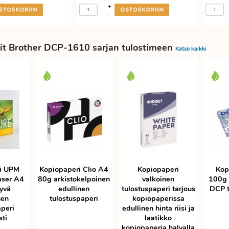
+
-
it Brother DCP-1610 sarjan tulostimeen
Katso kaikki
i UPM
Kopiopaperi Clio A4
Kopiopaperi
Kop
aser A4
80g arkistokelpoinen
valkoinen
100g 
yvä
edullinen
tulostuspaperi tarjous
DCP t
nen
tulostuspaperi
kopiopaperissa
aperi
edullinen hinta riisi ja
sti
laatikko
kopiopaperia halvalla