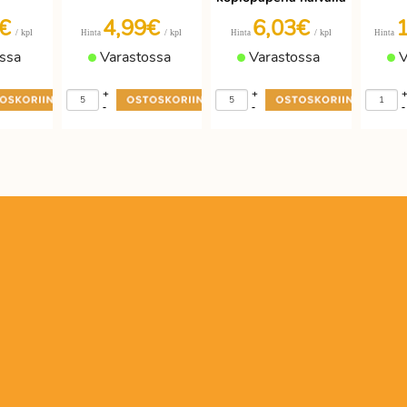
9€
4,99€
6,03€
/ kpl
/ kpl
/ kpl
Hinta
Hinta
Hinta
ssa
Varastossa
Varastossa
V
+
+
-
-
-