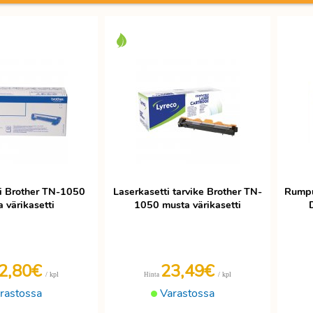
ti Brother TN-1050
Laserkasetti tarvike Brother TN-
Rumpu
 värikasetti
1050 musta värikasetti
2,80€
23,49€
/ kpl
/ kpl
Hinta
rastossa
Varastossa