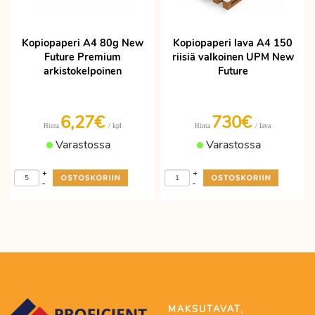
Kopiopaperi A4 80g New
Kopiopaperi lava A4 150
Future Premium
riisiä valkoinen UPM New
arkistokelpoinen
Future
6,27€
730€
/ kpl
/ lava
Hinta
Hinta
Varastossa
Varastossa
+
+
-
-
MAKSUTAVAT,