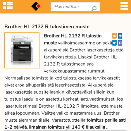
Brother HL-2132 R tulostimen muste
Brother HL-2132 R tulostin
muste
valikoimassamme on sekä
alkuperäisiä Brother laserkasetteja että
tarvikekasetteja. Lisäksi Brother HL-
2132 R tulostimeen saa
verkkokaupastamme rummut.
Normaalissa toimisto ja koti tulostuksessa tarvikekasetit
eivät eroa alkuperäisistä laserkaseteista. Alkuperäisiä
laserkasetteja suositellaankin käytettäväksi silloin kun
tulostus laadulle on asetettu korkeat laatuvaatimukset. Jos
lasertulostimesi Brother HL-2132 R ilmoittaa, että muste
alkaa loppumaan. Valitse valikoimastamme uusi Brother
muste aiemman tilalle. Varastotuotteilla
toimitus perille asti
1-2 päivää. Ilmainen toimitus yli 140 € tilauksilla
...