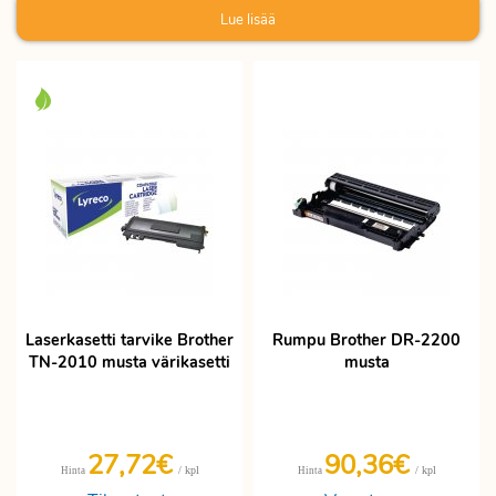
Lue lisää
Laserkasetti tarvike Brother
Rumpu Brother DR-2200
TN-2010 musta värikasetti
musta
27,72€
90,36€
/ kpl
/ kpl
Hinta
Hinta