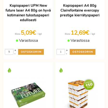
Kopiopaperi UPM New
Kopiopaperi A4 80g
future laser A4 80g on hyvä
Clairefontaine evercopy
kotimainen tulostuspaperi
prestige kierrätyspaperi
edullisesti
5,09€
12,69€
/ kpl
/ kpl
Hinta
Hinta
Varastossa
Varastossa
+
+
-
-