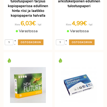
tulostuspaperi tarjous
arkistokelpoinen edullinen
kopiopaperissa edullinen
tulostuspaperi
hinta riisi ja laatikko
kopiopaperia halvalla
6,03€
4,99€
/ kpl
/ kpl
Hinta
Hinta
Varastossa
Varastossa
+
+
-
-