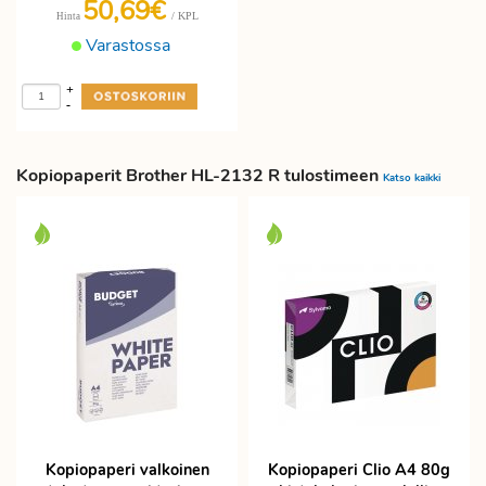
50,69€
/ KPL
Hinta
Varastossa
+
-
Kopiopaperit Brother HL-2132 R tulostimeen
Katso kaikki
Kopiopaperi valkoinen
Kopiopaperi Clio A4 80g