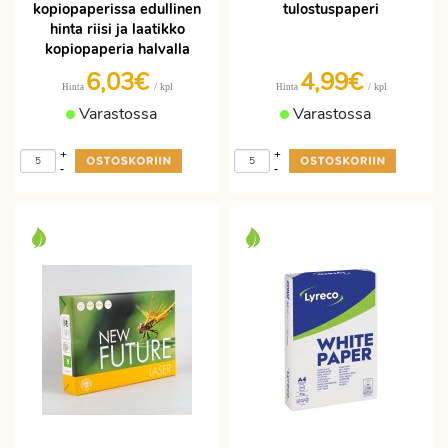
kopiopaperissa edullinen
tulostuspaperi
hinta riisi ja laatikko
kopiopaperia halvalla
6,03€
4,99€
/ kpl
/ kpl
Hinta
Hinta
Varastossa
Varastossa
+
+
-
-