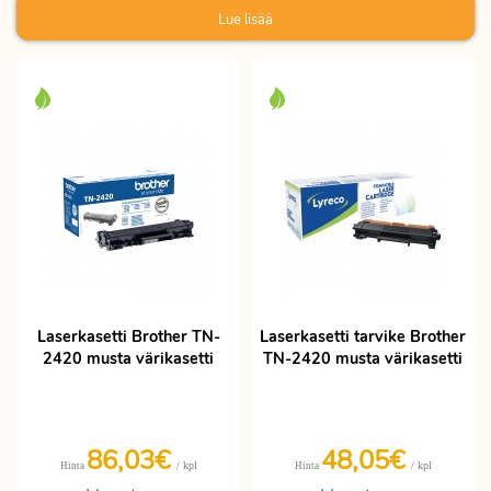
Lue lisää
Laserkasetti Brother TN-
Laserkasetti tarvike Brother
2420 musta värikasetti
TN-2420 musta värikasetti
86,03€
48,05€
/ kpl
/ kpl
Hinta
Hinta