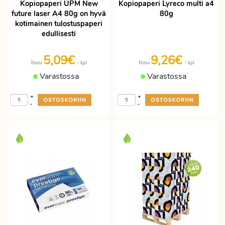
Kopiopaperi UPM New
Kopiopaperi Lyreco multi a4
future laser A4 80g on hyvä
80g
kotimainen tulostuspaperi
edullisesti
5,09€
9,26€
/ kpl
/ kpl
Hinta
Hinta
Varastossa
Varastossa
+
+
-
-