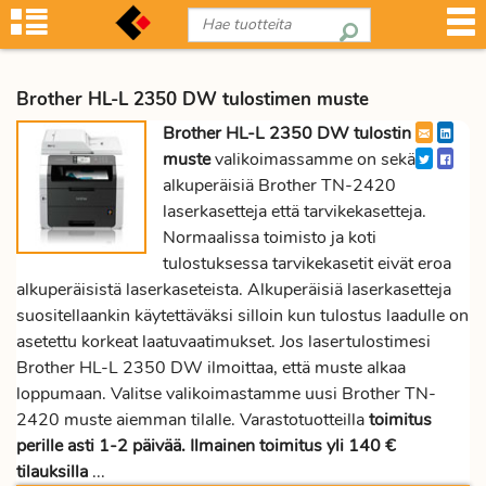
Brother HL-L 2350 DW tulostimen muste
Brother HL-L 2350 DW tulostin
muste
valikoimassamme on sekä
alkuperäisiä Brother TN-2420
laserkasetteja että tarvikekasetteja.
Normaalissa toimisto ja koti
tulostuksessa tarvikekasetit eivät eroa
alkuperäisistä laserkaseteista. Alkuperäisiä laserkasetteja
suositellaankin käytettäväksi silloin kun tulostus laadulle on
asetettu korkeat laatuvaatimukset. Jos lasertulostimesi
Brother HL-L 2350 DW ilmoittaa, että muste alkaa
loppumaan. Valitse valikoimastamme uusi Brother TN-
2420 muste aiemman tilalle. Varastotuotteilla
toimitus
perille asti 1-2 päivää. Ilmainen toimitus yli 140 €
tilauksilla
...