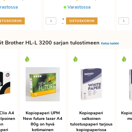
rastossa
Varastossa
+
-
it Brother HL-L 3200 sarjan tulostimeen
Katso kaikki
Clio A4
Kopiopaperi UPM
Kopiopaperi
Kopio
elpoinen
New future laser A4
valkoinen
mu
en
80g on hyvä
tulostuspaperi tarjous
aperi
kotimainen
kopiopaperissa