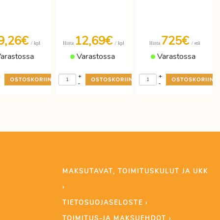
9,26€
12,69€
725€
/ kpl
/ kpl
/ erä
Hinta
Hinta
arastossa
Varastossa
Varastossa
+
+
+
-
-
MAKSUTAVAT, TOIMITUSKULUT JA UKK
›
TIETOSUOJASELOSTE ›
TOIMITUS-JA MAKSUEHDOT ›