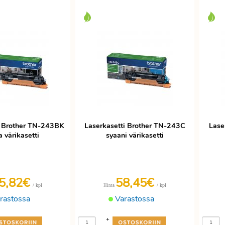
i Brother TN-243BK
Laserkasetti Brother TN-243C
Lase
 värikasetti
syaani värikasetti
5,82€
58,45€
/ kpl
/ kpl
Hinta
rastossa
Varastossa
+