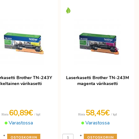
rkasetti Brother TN-243Y
Laserkasetti Brother TN-243M
keltainen värikasetti
magenta värikasetti
60,89€
58,45€
/ kpl
/ kpl
Hinta
Hinta
Varastossa
Varastossa
+
+