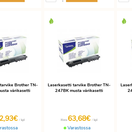
-
 tarvike Brother TN-
Laserkasetti tarvike Brother TN-
Laser
sta värikasetti
247BK musta värikasetti
24
2,93€
63,68€
/ kpl
/ kpl
Hinta
rastossa
Varastossa