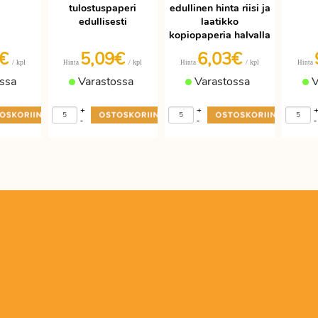
tulostuspaperi
edullinen hinta riisi ja
edullisesti
laatikko
kopiopaperia halvalla
9€
5,09€
6,03€
/ kpl
/ kpl
/ kpl
Hinta
Hinta
Hinta
ssa
Varastossa
Varastossa
V
+
+
-
-
-