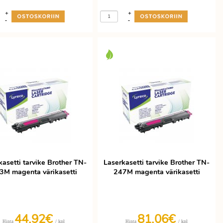
+
+
-
-
kasetti tarvike Brother TN-
Laserkasetti tarvike Brother TN-
3M magenta värikasetti
247M magenta värikasetti
44,92€
81,06€
/ kpl
/ kpl
Hinta
Hinta