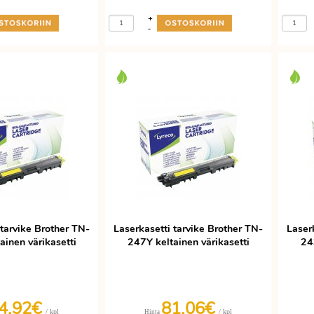
+
-
 tarvike Brother TN-
Laserkasetti tarvike Brother TN-
Laser
ainen värikasetti
247Y keltainen värikasetti
24
4,92€
81,06€
/ kpl
/ kpl
Hinta