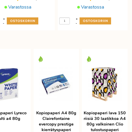
Varastossa
Varastossa
+
+
-
-
paperi Lyreco
Kopiopaperi A4 80g
Kopiopaperi lava 150
lti a4 80g
Clairefontaine
riisiä 30 laatikkoa A4
evercopy prestige
80g valkoinen Clio
kierrätyspaperi
tulostuspaperi