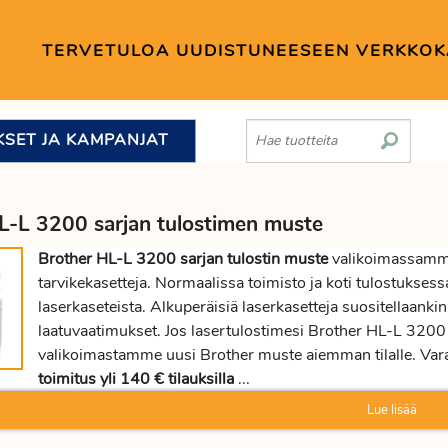
TERVETULOA UUDISTUNEESEEN VERKKO
KSET JA KAMPANJAT
L-L 3200 sarjan tulostimen muste
Brother HL-L 3200 sarjan tulostin muste
valikoimassamme 
tarvikekasetteja. Normaalissa toimisto ja koti tulostuksessa
laserkaseteista. Alkuperäisiä laserkasetteja suositellaankin
laatuvaatimukset. Jos lasertulostimesi Brother HL-L 3200 
valikoimastamme uusi Brother muste aiemman tilalle. Vara
toimitus yli 140 € tilauksilla
...
Lue lisää