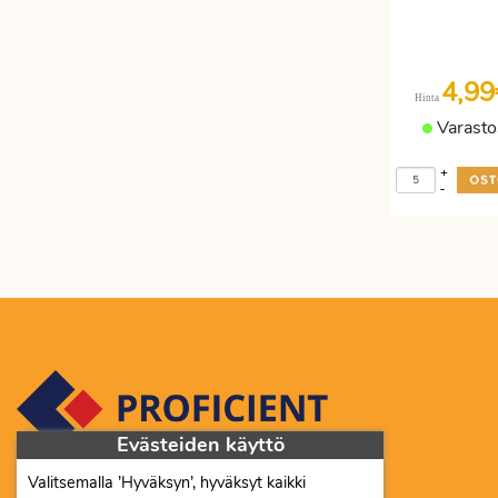
4,9
Hinta
Varasto
+
-
Evästeiden käyttö
Valitsemalla ’Hyväksyn’, hyväksyt kaikki
Proficient Co Oy FI07452333