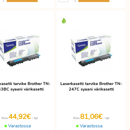
-
-
kasetti tarvike Brother TN-
Laserkasetti tarvike Brother TN-
3BC syaani värikasetti
247C syaani värikasetti
44,92€
81,06€
/ kpl
/ kpl
Hinta
Hinta
Varastossa
Varastossa