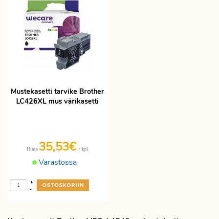
Mustekasetti tarvike Brother
LC426XL mus värikasetti
35,53€
/ kpl
Hinta
Varastossa
+
-