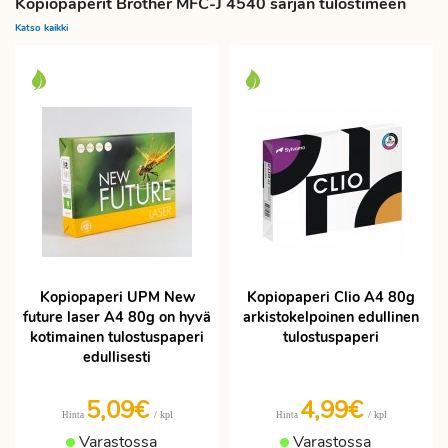
Kopiopaperit Brother MFC-J 4540 sarjan tulostimeen
Katso kaikki
Kopiopaperi UPM New
Kopiopaperi Clio A4 80g
future laser A4 80g on hyvä
arkistokelpoinen edullinen
kotimainen tulostuspaperi
tulostuspaperi
edullisesti
5,09€
4,99€
/ kpl
/ kpl
Hinta
Hinta
Varastossa
Varastossa