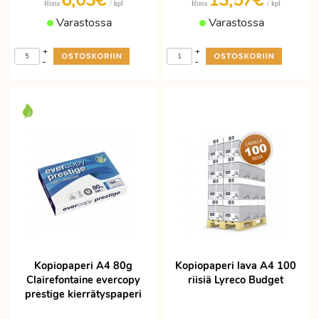
6,03€
13,57€
/ kpl
/ kpl
Hinta
Hinta
Varastossa
Varastossa
+
+
-
-
Kopiopaperi A4 80g
Kopiopaperi lava A4 100
Clairefontaine evercopy
riisiä Lyreco Budget
prestige kierrätyspaperi