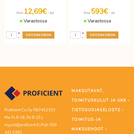
12,69€
593€
/ kpl
/ erä
Hinta
Hinta
Varastossa
Varastossa
+
+
-
-
MAKSUTAVAT,
TOIMITUSKULUT JA UKK ›
TIETOSUOJASELOSTE ›
Proficient Co Oy FI07452333
Ma-To 8-16, Pe 8-15 |
TOIMITUS-JA
myynti@proficient.fi | Puh: 050
MAKSUEHDOT ›
341 0382