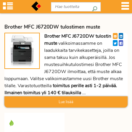
Brother MFC J6720DW tulostimen muste
Brother MFC J6720DW tulostin
muste
valikoimassamme on
laadukkaita tarvikekasetteja, joilla on
sama takuu kuin alkuperäisillä. Jos
mustesuihkutulostimesi Brother MFC
J6720DW ilmoittaa, että muste alkaa
loppumaan. Valitse valikoimastamme uusi Brother muste
tilalle. Varastotuotteilla
toimitus perille asti 1-2 päivää.
Ilmainen toimitus yli 140 € tilauksilla
...
Lue lisää