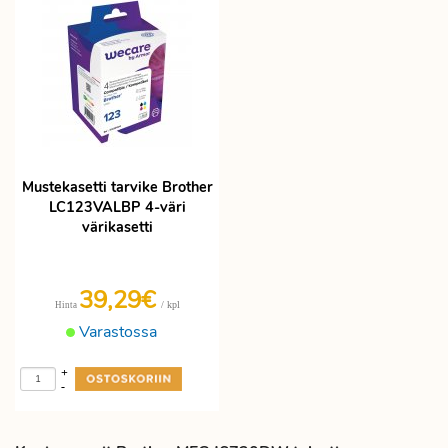
Mustekasetti tarvike Brother
LC123VALBP 4-väri
värikasetti
39,29€
/ kpl
Hinta
Varastossa
+
-