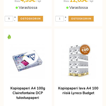
4,99€
12,69€
/ kpl
/ kpl
Hinta
Hinta
Varastossa
Varastossa
+
+
-
-
Kopiopaperi A4 100g
Kopiopaperi lava A4 100
Clairefontaine DCP
riisiä Lyreco Budget
tulostuspaperi