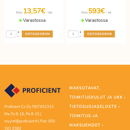
13,57€
593€
/ kpl
/ erä
Hinta
Hinta
Varastossa
Varastossa
+
+
-
-
MAKSUTAVAT,
TOIMITUSKULUT JA UKK ›
TIETOSUOJASELOSTE ›
Proficient Co Oy FI07452333
Ma-To 8-16, Pe 8-15 |
TOIMITUS-JA
myynti@proficient.fi | Puh: 050
MAKSUEHDOT ›
341 0382