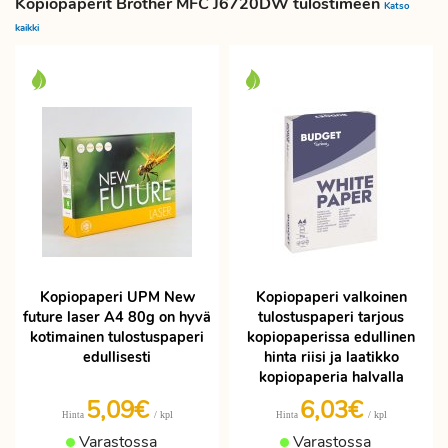
Kopiopaperit Brother MFC J6720DW tulostimeen
Katso
kaikki
Kopiopaperi UPM New
Kopiopaperi valkoinen
future laser A4 80g on hyvä
tulostuspaperi tarjous
kotimainen tulostuspaperi
kopiopaperissa edullinen
edullisesti
hinta riisi ja laatikko
kopiopaperia halvalla
5,09€
6,03€
/ kpl
/ kpl
Hinta
Hinta
Varastossa
Varastossa