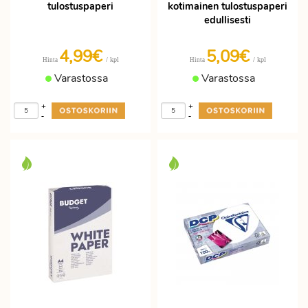
tulostuspaperi
kotimainen tulostuspaperi
edullisesti
4,99€
5,09€
/ kpl
/ kpl
Hinta
Hinta
Varastossa
Varastossa
+
+
-
-