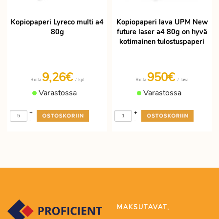
Kopiopaperi Lyreco multi a4
Kopiopaperi lava UPM New
80g
future laser a4 80g on hyvä
kotimainen tulostuspaperi
9,26€
950€
/ kpl
/ lava
Hinta
Hinta
Varastossa
Varastossa
+
+
-
-
MAKSUTAVAT,