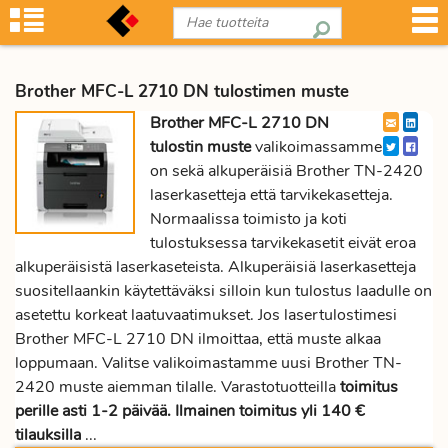
Brother MFC-L 2710 DN tulostimen muste
Brother MFC-L 2710 DN
tulostin muste
valikoimassamme
on sekä alkuperäisiä Brother TN-2420
laserkasetteja että tarvikekasetteja.
Normaalissa toimisto ja koti
tulostuksessa tarvikekasetit eivät eroa
alkuperäisistä laserkaseteista. Alkuperäisiä laserkasetteja
suositellaankin käytettäväksi silloin kun tulostus laadulle on
asetettu korkeat laatuvaatimukset. Jos lasertulostimesi
Brother MFC-L 2710 DN ilmoittaa, että muste alkaa
loppumaan. Valitse valikoimastamme uusi Brother TN-
2420 muste aiemman tilalle. Varastotuotteilla
toimitus
perille asti 1-2 päivää. Ilmainen toimitus yli 140 €
tilauksilla
...