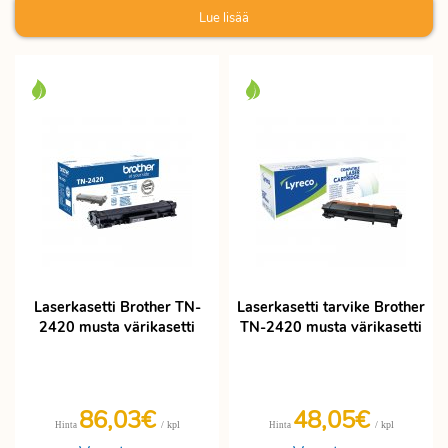
Lue lisää
Laserkasetti Brother TN-
Laserkasetti tarvike Brother
2420 musta värikasetti
TN-2420 musta värikasetti
86,03€
48,05€
/ kpl
/ kpl
Hinta
Hinta