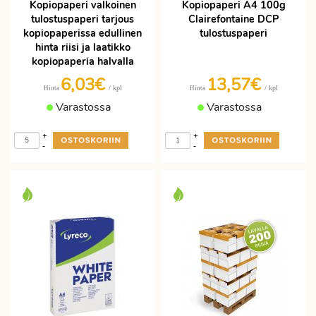
Kopiopaperi valkoinen
Kopiopaperi A4 100g
tulostuspaperi tarjous
Clairefontaine DCP
kopiopaperissa edullinen
tulostuspaperi
hinta riisi ja laatikko
kopiopaperia halvalla
6,03€
13,57€
/ kpl
/ kpl
Hinta
Hinta
Varastossa
Varastossa
+
+
-
-