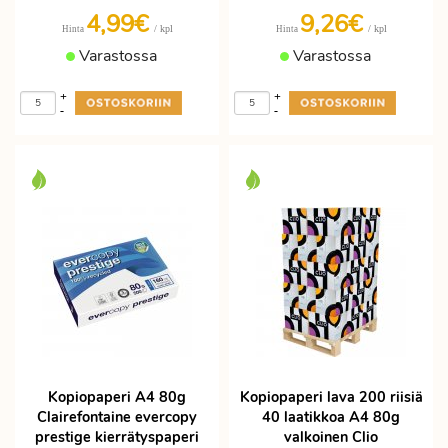
4,99€
9,26€
/ kpl
/ kpl
Hinta
Hinta
Varastossa
Varastossa
+
+
-
-
Kopiopaperi A4 80g
Kopiopaperi lava 200 riisiä
Clairefontaine evercopy
40 laatikkoa A4 80g
prestige kierrätyspaperi
valkoinen Clio