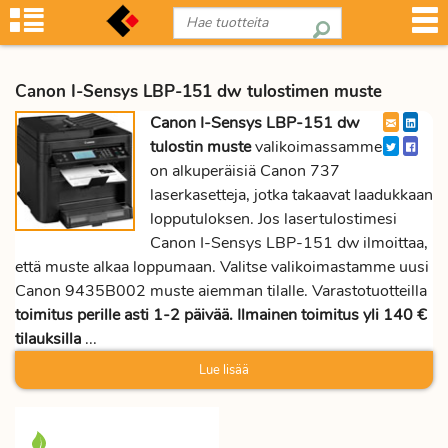
Canon I-Sensys LBP-151 dw tulostimen muste
Canon I-Sensys LBP-151 dw
tulostin muste
valikoimassamme
on alkuperäisiä Canon 737
laserkasetteja, jotka takaavat laadukkaan
lopputuloksen. Jos lasertulostimesi
Canon I-Sensys LBP-151 dw ilmoittaa,
että muste alkaa loppumaan. Valitse valikoimastamme uusi
Canon 9435B002 muste aiemman tilalle. Varastotuotteilla
toimitus perille asti 1-2 päivää. Ilmainen toimitus yli 140 €
tilauksilla
...
Lue lisää