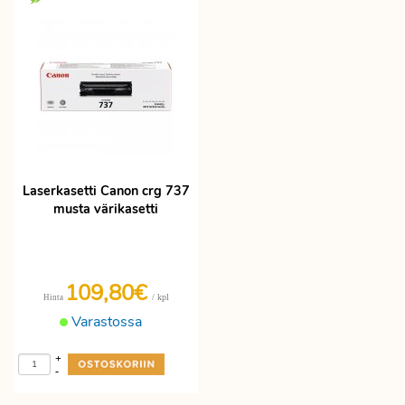
Laserkasetti Canon crg 737
musta värikasetti
109,80€
/ kpl
Hinta
Varastossa
+
-