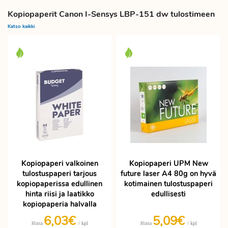
Kopiopaperit Canon I-Sensys LBP-151 dw tulostimeen
Katso kaikki
Kopiopaperi valkoinen
Kopiopaperi UPM New
tulostuspaperi tarjous
future laser A4 80g on hyvä
kopiopaperissa edullinen
kotimainen tulostuspaperi
hinta riisi ja laatikko
edullisesti
kopiopaperia halvalla
6,03€
5,09€
/ kpl
/ kpl
Hinta
Hinta