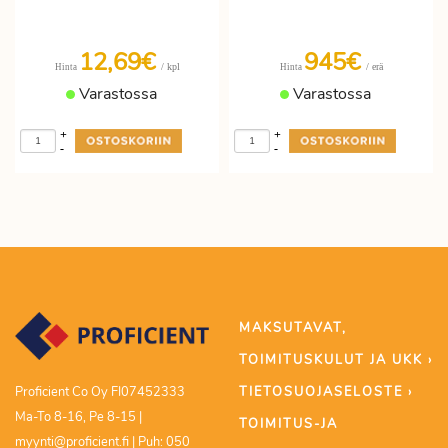
12,69€
945€
/ kpl
/ erä
Hinta
Hinta
Varastossa
Varastossa
+
+
-
-
MAKSUTAVAT,
TOIMITUSKULUT JA UKK ›
TIETOSUOJASELOSTE ›
Proficient Co Oy FI07452333
Ma-To 8-16, Pe 8-15 |
TOIMITUS-JA
myynti@proficient.fi | Puh: 050